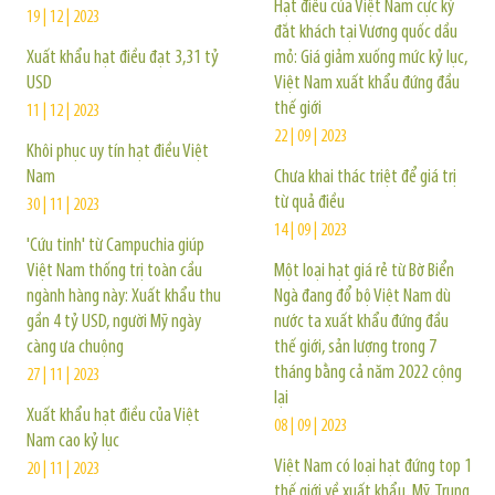
Hạt điều của Việt Nam cực kỳ
19 | 12 | 2023
đắt khách tại Vương quốc dầu
Xuất khẩu hạt điều đạt 3,31 tỷ
mỏ: Giá giảm xuống mức kỷ lục,
USD
Việt Nam xuất khẩu đứng đầu
thế giới
11 | 12 | 2023
22 | 09 | 2023
Khôi phục uy tín hạt điều Việt
Nam
Chưa khai thác triệt để giá trị
từ quả điều
30 | 11 | 2023
14 | 09 | 2023
'Cứu tinh' từ Campuchia giúp
Việt Nam thống trị toàn cầu
Một loại hạt giá rẻ từ Bờ Biển
ngành hàng này: Xuất khẩu thu
Ngà đang đổ bộ Việt Nam dù
gần 4 tỷ USD, người Mỹ ngày
nước ta xuất khẩu đứng đầu
càng ưa chuộng
thế giới, sản lượng trong 7
tháng bằng cả năm 2022 cộng
27 | 11 | 2023
lại
Xuất khẩu hạt điều của Việt
08 | 09 | 2023
Nam cao kỷ lục
Việt Nam có loại hạt đứng top 1
20 | 11 | 2023
thế giới về xuất khẩu, Mỹ, Trung