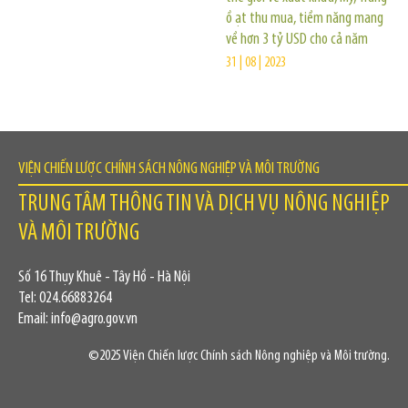
ồ ạt thu mua, tiềm năng mang
về hơn 3 tỷ USD cho cả năm
31 | 08 | 2023
VIỆN CHIẾN LƯỢC CHÍNH SÁCH NÔNG NGHIỆP VÀ MÔI TRƯỜNG
TRUNG TÂM THÔNG TIN VÀ DỊCH VỤ NÔNG NGHIỆP
VÀ MÔI TRƯỜNG
Số 16 Thụy Khuê - Tây Hồ - Hà Nội
Tel: 024.66883264
Email: info@agro.gov.vn
©2025 Viện Chiến lược Chính sách Nông nghiệp và Môi trường.