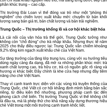
còn chỉ xuất khẩu nguyên liệu thô, mà đang từng bước tiếp cận
phân khúc trung – cao cấp.
Thị trường Đài Loan vì thế đóng vai trò như một “phòng thí
nghiệm” cho chiến lược xuất khẩu mới: chuyển từ bán khối
lượng sang bán giá trị, bán chất lượng và bán trải nghiệm.
Trung Quốc – Thị trường khổng lồ và cơ hội khác biệt hóa
Là cái nôi của văn hóa trà thế giới, Trung Quốc tưởng như
không còn “chỗ đứng” cho trà nhập khẩu. Nhưng thực tế năm
2025 cho thấy điều ngược lại: Trung Quốc vẫn chiếm khoảng
9,2% tổng kim ngạch xuất khẩu chè của Việt Nam.
Sự tăng trưởng của tầng lớp trung lưu, cùng với xu hướng tiêu
dùng ngày càng đa dạng, đã mở ra những phân khúc mới: trà
xanh chất lượng cao, trà hữu cơ, trà có nguồn gốc rõ ràng và
hương vị khác biệt. Đây chính là khe cửa hẹp nhưng đầy tiềm
năng cho chè Việt Nam.
Thay vì cạnh tranh trực diện với các vùng trà truyền thống của
Trung Quốc, chè Việt có cơ hội khẳng định mình bằng bản sắc
riêng, từ điều kiện thổ nhưỡng, phương pháp canh tác đến
phong cách chế biến. Thị trường Trung Quốc vì thế không chỉ
là đầu ra, mà là phép thử cho khả năng xây dựng thương hiệu
chè Việt trong một môi trường cạnh tranh khốc liệt.