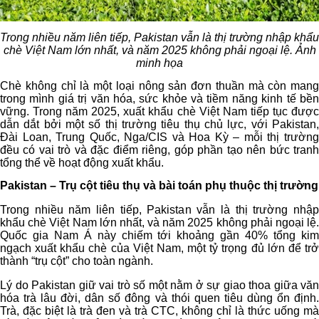
Trong nhiều năm liên tiếp, Pakistan vẫn là thị trường nhập khẩu
chè Việt Nam lớn nhất, và năm 2025 không phải ngoại lệ. Ảnh
minh họa
Chè không chỉ là một loại nông sản đơn thuần mà còn mang
trong mình giá trị văn hóa, sức khỏe và tiềm năng kinh tế bền
vững. Trong năm 2025, xuất khẩu chè Việt Nam tiếp tục được
dẫn dắt bởi một số thị trường tiêu thụ chủ lực, với Pakistan,
Đài Loan, Trung Quốc, Nga/CIS và Hoa Kỳ – mỗi thị trường
đều có vai trò và đặc điểm riêng, góp phần tạo nên bức tranh
tổng thể về hoạt động xuất khẩu.
Pakistan – Trụ cột tiêu thụ và bài toán phụ thuộc thị trường
Trong nhiều năm liên tiếp, Pakistan vẫn là thị trường nhập
khẩu chè Việt Nam lớn nhất, và năm 2025 không phải ngoại lệ.
Quốc gia Nam Á này chiếm tới khoảng gần 40% tổng kim
ngạch xuất khẩu chè của Việt Nam, một tỷ trọng đủ lớn để trở
thành “trụ cột” cho toàn ngành.
Lý do Pakistan giữ vai trò số một nằm ở sự giao thoa giữa văn
hóa trà lâu đời, dân số đông và thói quen tiêu dùng ổn định.
Trà, đặc biệt là trà đen và trà CTC, không chỉ là thức uống mà