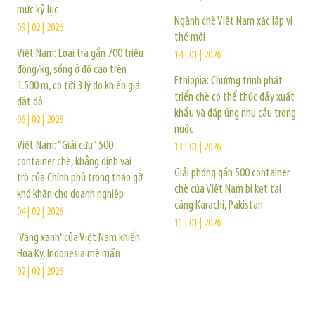
mức kỷ lục
Ngành chè Việt Nam xác lập vị
09 | 02 | 2026
thế mới
Việt Nam: Loại trà gần 700 triệu
14 | 01 | 2026
đồng/kg, sống ở độ cao trên
Ethiopia: Chương trình phát
1.500 m, có tới 3 lý do khiến giá
triển chè có thể thúc đẩy xuất
đắt đỏ
khẩu và đáp ứng nhu cầu trong
06 | 02 | 2026
nước
Việt Nam: “Giải cứu” 500
13 | 01 | 2026
container chè, khẳng định vai
Giải phóng gần 500 container
trò của Chính phủ trong tháo gỡ
chè của Việt Nam bị kẹt tại
khó khăn cho doanh nghiệp
cảng Karachi, Pakistan
04 | 02 | 2026
11 | 01 | 2026
'Vàng xanh' của Việt Nam khiến
Hoa Kỳ, Indonesia mê mẩn
02 | 02 | 2026