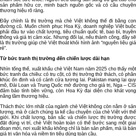
sản phẩm hữu cơ, minh bạch nguồn gốc và có câu chuyện
thương hiệu rõ ràng.
Đây chính là thị trường mà chè Việt không thể đi bằng con
đường cũ. Muốn chinh phục Hoa Kỳ, doanh nghiệp Việt buộc
phải đầu tư vào chất lượng, tiêu chuẩn quốc tế, bao bì, truyền
thông và giá trị cảm xúc. Nhưng đổi lại, nếu thành công, đây sẽ
là thị trường giúp chè Việt thoát khỏi hình ảnh “nguyên liệu giá
rẻ”.
Từ bức tranh thị trường đến chiến lược dài hạn
Nhìn tổng thể, xuất khẩu chè Việt Nam năm 2025 cho thấy một
bức tranh đa chiều: có trụ cột, có thị trường thử thách, có phân
khúc ổn định và có cánh cửa tương lai. Pakistan mang lại quy
mô, Đài Loan và Trung Quốc mở đường cho giá trị, Nga – CIS
đảm bảo tính bền vững, còn Hoa Kỳ đại diện cho khát vọng
nâng tầm thương hiệu.
Thách thức lớn nhất của ngành chè Việt không còn nằm ở sản
lượng, mà ở cách chúng ta kể câu chuyện của chè Việt với thế
giới. Khi chất lượng, bản sắc và chiến lược thị trường được
đặt đúng vị trí, chè Việt hoàn toàn có thể bước sang một giai
đoạn mới, nơi xuất khẩu không chỉ là bán sản phẩm, mà là bán
giá trị văn hóa và niềm tin tiêu dùng toàn cầu.