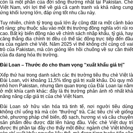
còn là một phần của đời sống thường nhật tại Pakistan. Chè
Việt Nam, với lợi thế về giá cả cạnh tranh và khả năng cung
ứng khối lượng lớn, đáp ứng tốt nhu cầu này.
Tuy nhiên, chính tỷ trọng quá lớn ấy cũng đặt ra một cảnh báo
rõ ràng: phụ thuộc sâu vào một thị trường đồng nghĩa với rủi ro
cao. Bất kỳ biến động nào về chính sách nhập khẩu, tỷ giá, hay
căng thẳng địa chính trị đều có thể tác động trực tiếp đến đầu
ra của ngành chè Việt. Năm 2025 vì thế không chỉ củng cố vai
trò của Pakistan, mà còn gióng lên hồi chuông về sự cần thiết
của đa dạng hóa thị trường.
Đài Loan – Thước đo cho tham vọng “xuất khẩu giá trị”
Xếp thứ hai trong danh sách các thị trường tiêu thụ chè Việt là
Đài Loan, với khoảng 11,5% tổng giá trị xuất khẩu. Dù quy mô
nhỏ hơn Pakistan, nhưng tầm quan trọng của Đài Loan lại nằm
ở một khía cạnh khác: đây là thị trường phản ánh rõ nhất khả
năng nâng cấp giá trị của chè Việt Nam.
Đài Loan sở hữu văn hóa trà tinh tế, nơi người tiêu dùng
không chỉ uống trà mà còn “thưởng” trà. Các tiêu chí về giống
chè, phương pháp chế biến, độ sạch, hương vị và câu chuyện
sản phẩm đều được đặt lên hàng đầu. Việc chè Việt duy trì
được thị phần tại đây cho thấy một điều: ngành chè Việt không