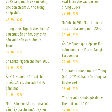
2025 tăng mạnh về sản lượng,
xuất khẩu chè vào Đài Loan
chè đen chiếm ưu thế trong
(Trung Quốc)
nhập khẩu
26 | 01 | 2026
23 | 02 | 2026
Ngành chè Việt Nam trước cơ
Trung Quốc: Ngành chè nhìn từ
hội bứt phá trong năm 2026
cấu trúc sản phẩm, quy trình
22 | 01 | 2026
sản xuất đến xu hướng thị
Ấn Độ: Sương giá tiếp tục làm
trường
giảm lượng chè đưa ra đấu giá
19 | 02 | 2026
tại Coonoor
Sri Lanka: Ngành chè năm 2025
20 | 01 | 2026
16 | 02 | 2026
Bức tranh thương mại trà Trung
Ấn Độ: Ngành chè Terai chịu
Quốc 2025 và bài toán nâng giá
nhiều sức ép, Chủ tịch TBITA
trị chè Việt
cảnh báo
18 | 01 | 2026
11 | 02 | 2026
Từ truy xuất nguồn gốc đến vị
Nhật Bản: Cơn sốt matcha toàn
thế mới của chè Việt
cầu đẩy giá chè nước này lên
15 | 01 | 2026