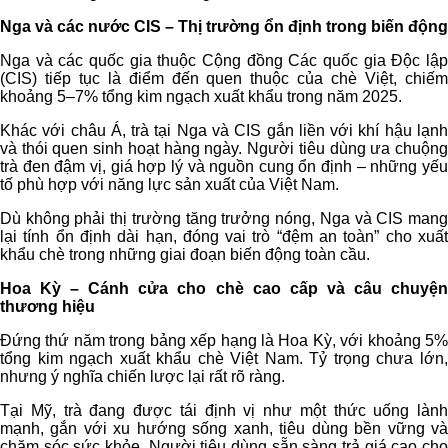
Nga và các nước CIS – Thị trường ổn định trong biến động
Nga và các quốc gia thuộc Cộng đồng Các quốc gia Độc lập
(CIS) tiếp tục là điểm đến quen thuộc của chè Việt, chiếm
khoảng 5–7% tổng kim ngạch xuất khẩu trong năm 2025.
Khác với châu Á, trà tại Nga và CIS gắn liền với khí hậu lạnh
và thói quen sinh hoạt hàng ngày. Người tiêu dùng ưa chuộng
trà đen đậm vị, giá hợp lý và nguồn cung ổn định – những yếu
tố phù hợp với năng lực sản xuất của Việt Nam.
Dù không phải thị trường tăng trưởng nóng, Nga và CIS mang
lại tính ổn định dài hạn, đóng vai trò “đệm an toàn” cho xuất
khẩu chè trong những giai đoạn biến động toàn cầu.
Hoa Kỳ – Cánh cửa cho chè cao cấp và câu chuyện
thương hiệu
Đứng thứ năm trong bảng xếp hạng là Hoa Kỳ, với khoảng 5%
tổng kim ngạch xuất khẩu chè Việt Nam. Tỷ trọng chưa lớn,
nhưng ý nghĩa chiến lược lại rất rõ ràng.
Tại Mỹ, trà đang được tái định vị như một thức uống lành
mạnh, gắn với xu hướng sống xanh, tiêu dùng bền vững và
chăm sóc sức khỏe. Người tiêu dùng sẵn sàng trả giá cao cho