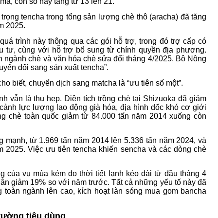
a, con số này tăng từ 13 lên 21.
trọng tencha trong tổng sản lượng chè thô (aracha) đã tăng
m 2025.
á trình này thông qua các gói hỗ trợ, trong đó trợ cấp có
ầu tư, cùng với hỗ trợ bổ sung từ chính quyền địa phương.
ển ngành chè và văn hóa chè sửa đổi tháng 4/2025, Bộ Nông
uyển đổi sang sản xuất tencha”.
o biết, chuyển dịch sang matcha là “ưu tiên số một”.
nh vẫn là thu hẹp. Diện tích trồng chè tại Shizuoka đã giảm
cảnh lực lượng lao động già hóa, địa hình dốc khó cơ giới
ng chè toàn quốc giảm từ 84.000 tấn năm 2014 xuống còn
ng mạnh, từ 1.969 tấn năm 2014 lên 5.336 tấn năm 2024, và
ăm 2025. Việc ưu tiên tencha khiến sencha và các dòng chè
 của vụ mùa kém do thời tiết lạnh kéo dài từ đầu tháng 4
uân giảm 19% so với năm trước. Tất cả những yếu tố này đã
ng toàn ngành lên cao, kích hoạt làn sóng mua gom bancha
trường tiêu dùng