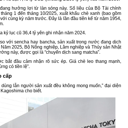
ang hưởng lợi từ làn sóng này. Số liệu của Bộ Tài chính
ừ tháng 1 đến tháng 10/2025, xuất khẩu chè xanh (bao gồm
 với cùng kỳ năm trước. Đây là lần đầu tiên kể từ năm 1954,
m.
 xa kỷ lục cũ 36,4 tỷ yên ghi nhận năm 2024.
so với sencha hay bancha, sản xuất trong nước đang dịch
 Năm 2025, Bộ Nông nghiệp, Lâm nghiệp và Thủy sản Nhật
ướng này, được gọi là “chuyển dịch sang matcha”.
ớc bắt đầu cảm nhận rõ sức ép. Giá chè leo thang mạnh,
ng có tiền lệ”.
o cấp
u dùng lẫn người sản xuất đều không mong muốn,” đại diện
 Kagoshima cho biết.