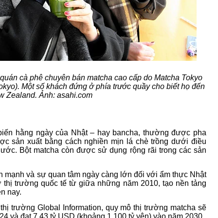
t quán cà phê chuyên bán matcha cao cấp do Matcha Tokyo
kyo). Một số khách đứng ở phía trước quầy cho biết họ đến
w Zealand. Ảnh: asahi.com
 biến hằng ngày của Nhật – hay bancha, thường được pha
c sản xuất bằng cách nghiền mịn lá chè trồng dưới điều
 nước. Bột matcha còn được sử dụng rộng rãi trong các sản
h mạnh và sự quan tâm ngày càng lớn đối với ẩm thực Nhật
 thị trường quốc tế từ giữa những năm 2010, tạo nền tảng
n nay.
hị trường Global Information, quy mô thị trường matcha sẽ
24 và đạt 7,43 tỷ USD (khoảng 1.100 tỷ yên) vào năm 2030.