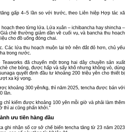
tăng gấp 4–5 lần so với trước, theo Liên hiệp Hợp tác xã
hoạch theo từng lứa. Lứa xuân – ichibancha hay shincha –
. Giá chè thường giảm dần về cuối vụ, và bancha thu hoạch
iệu cho đồ uống đóng chai.
c. Các lứa thu hoạch muộn lại trở nên đắt đỏ hơn, chủ yếu
ha trong nước.
 Teaworks đã chuyển một trong hai dây chuyền sản xuất
á chè che bóng, được hấp và sấy khô nhưng không vò, dùng
unaga quyết định đầu tư khoảng 200 triệu yên cho thiết bị
ượt xa kỳ vọng.
ợc khoảng 300 yên/kg, thì năm 2025, tencha được bán với
0 lần.
ng chỉ kiếm được khoảng 100 yên mỗi giờ và phải làm thêm
 thì ai cũng phấn khởi.”
ành ưu tiên hàng đầu
ka ghi nhận số cơ sở chế biến tencha tăng từ 23 năm 2023