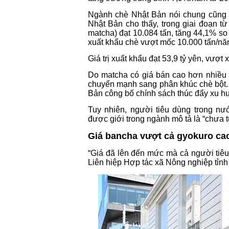
Ngành chè Nhật Bản nói chung cũng đ
Nhật Bản cho thấy, trong giai đoạn t
matcha) đạt 10.084 tấn, tăng 44,1% so
xuất khẩu chè vượt mốc 10.000 tấn/nă
Giá trị xuất khẩu đạt 53,9 tỷ yên, vượt
Do matcha có giá bán cao hơn nhiều 
chuyển mạnh sang phân khúc chè bột.
Bản công bố chính sách thúc đẩy xu h
Tuy nhiên, người tiêu dùng trong nư
được giới trong ngành mô tả là “chưa từ
Giá bancha vượt cả gyokuro ca
“Giá đã lên đến mức mà cả người tiê
Liên hiệp Hợp tác xã Nông nghiệp tỉnh