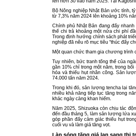
lên hơn 30 vào năm 2025. Tại Kagoshim
Bộ Nông nghiệp Nhật Bản ước tính, tỷ 
từ 7,3% năm 2024 lên khoảng 10% nă
Chính phủ Nhật Bản đang đẩy nhanh qu
thể chi trả khoảng một nửa chi phí đ
Trong định hướng chính sách phát tri
nghiệp đã nêu rõ mục tiêu “thúc đẩy ch
Một quan chức tham gia chương trình ch
Tuy nhiên, bức tranh tổng thể của ngà
gần 10% chỉ trong một năm, trong bối 
hóa và thiếu hụt nhân công. Sản lượ
74.000 tấn năm 2024.
Trong khi đó, sản lượng tencha lại tă
nhiều khả năng tiếp tục tăng trong n
khác ngày càng khan hiếm.
Năm 2025, Shizuoka còn chịu tác động
đến đầu tháng 5, làm sản lượng lứa x
góp phần đẩy cảm giác thiếu hụt tro
cuối vụ và làm giá tăng vọt.
Làn sóng tăng giá lan sang thị 