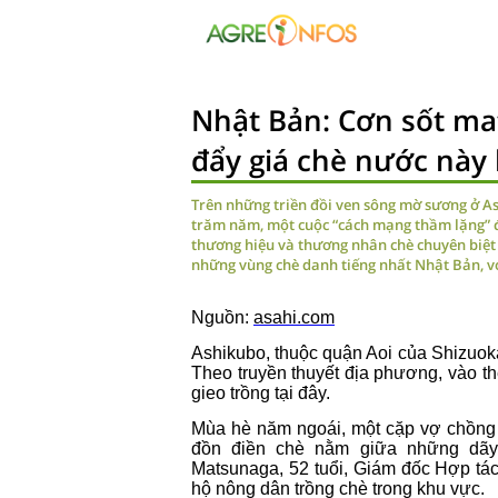
Nhật Bản: Cơn sốt ma
đẩy giá chè nước này 
Trên những triền đồi ven sông mờ sương ở As
trăm năm, một cuộc “cách mạng thầm lặng” đ
thương hiệu và thương nhân chè chuyên biệt 
những vùng chè danh tiếng nhất Nhật Bản, v
Nguồn:
asahi.com
Ashikubo, thuộc quận Aoi của Shizuok
Theo truyền thuyết địa phương, vào th
gieo trồng tại đây.
Mùa hè năm ngoái, một cặp vợ chồng
đồn điền chè nằm giữa những dãy
Matsunaga, 52 tuổi, Giám đốc Hợp tá
hộ nông dân trồng chè trong khu vực.