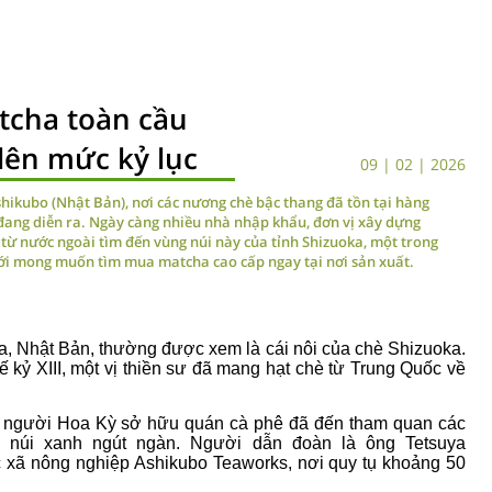
tcha toàn cầu
lên mức kỷ lục
09 | 02 | 2026
hikubo (Nhật Bản), nơi các nương chè bậc thang đã tồn tại hàng
ang diễn ra. Ngày càng nhiều nhà nhập khẩu, đơn vị xây dựng
từ nước ngoài tìm đến vùng núi này của tỉnh Shizuoka, một trong
ới mong muốn tìm mua matcha cao cấp ngay tại nơi sản xuất.
a, Nhật Bản, thường được xem là cái nôi của chè Shizuoka.
ế kỷ XIII, một vị thiền sư đã mang hạt chè từ Trung Quốc về
 người Hoa Kỳ sở hữu quán cà phê đã đến tham quan các
 núi xanh ngút ngàn. Người dẫn đoàn là ông Tetsuya
c xã nông nghiệp Ashikubo Teaworks, nơi quy tụ khoảng 50