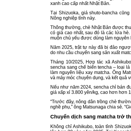
xanh cao cấp nhất Nhật Bản.
Tại Shizuoka, giá shuto-bancha cũng 
Nông nghiệp tỉnh này.
Thông thường, chè Nhật Bản được thu 
có giá cao nhất, sau đó là các lứa hè
muộn chủ yếu được dùng làm nguyên l
Năm 2025, trật tự này đã bị đảo ngượ
do nhu cầu chuyển sang sản xuất matc
Tháng 10/2025, Hợp tác xã Ashikubo
sencha sang chế biến tencha – loại l
làm nguyên liệu xay matcha. Ông Mats
và máy móc chuyên dụng, và kết quả v
Nếu như năm 2024, sencha chỉ bán đư
giá xấp xỉ 3.800 yên/kg, cao hơn hơn 1
“Trước đây, nông dân trồng chè thườ
nghề phụ,” ông Matsunaga chia sẻ. “Giờ
Chuyển dịch sang matcha trở th
Không chỉ Ashikubo, toàn tỉnh Shizuo