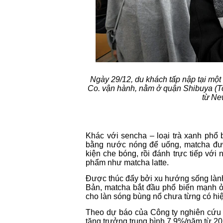
Ngày 29/12, du khách tấp nập tại mộ
Co. vận hành, nằm ở quận Shibuya (To
từ Ne
Khác với sencha – loại trà xanh phổ
bằng nước nóng để uống, matcha đượ
kiện che bóng, rồi đánh trực tiếp với
phẩm như matcha latte.
Được thúc đẩy bởi xu hướng sống làn
Bản, matcha bắt đầu phổ biến mạnh ở
cho làn sóng bùng nổ chưa từng có hiệ
Theo dự báo của Công ty nghiên cứu t
tăng trưởng trung bình 7,9%/năm từ 20