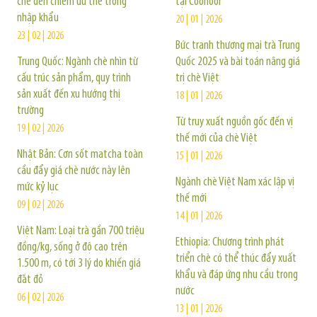
chè đen chiếm ưu thế trong
tại Coonoor
nhập khẩu
20 | 01 | 2026
23 | 02 | 2026
Bức tranh thương mại trà Trung
Trung Quốc: Ngành chè nhìn từ
Quốc 2025 và bài toán nâng giá
cấu trúc sản phẩm, quy trình
trị chè Việt
sản xuất đến xu hướng thị
18 | 01 | 2026
trường
Từ truy xuất nguồn gốc đến vị
19 | 02 | 2026
thế mới của chè Việt
Nhật Bản: Cơn sốt matcha toàn
15 | 01 | 2026
cầu đẩy giá chè nước này lên
Ngành chè Việt Nam xác lập vị
mức kỷ lục
thế mới
09 | 02 | 2026
14 | 01 | 2026
Việt Nam: Loại trà gần 700 triệu
Ethiopia: Chương trình phát
đồng/kg, sống ở độ cao trên
triển chè có thể thúc đẩy xuất
1.500 m, có tới 3 lý do khiến giá
khẩu và đáp ứng nhu cầu trong
đắt đỏ
nước
06 | 02 | 2026
13 | 01 | 2026