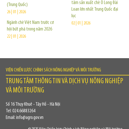
tâm sản xuất chè Ô Long Đài
(Trung Quốc)
Loan lớn nhất Trung Quốc đại
26 | 01 | 2026
lục
Ngành chè Việt Nam trước cơ
02 | 01 | 2026
hội bứt phá trong năm 2026
22 | 01 | 2026
VIỆN CHIẾN LƯỢC CHÍNH SÁCH NÔNG NGHIỆP VÀ MÔI TRƯỜNG
TRUNG TÂM THÔNG TIN VÀ DỊCH VỤ NÔNG NGHIỆP
VÀ MÔI TRƯỜNG
Số 16 Thụy Khuê - Tây Hồ - Hà Nội
Tel: 024.66883264
Email: info@agro.gov.vn