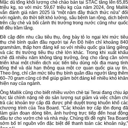
Mặc dù tổng khối lượng chè chào bán tại STAC tăng lên 65,85
triệu kg, so với mức 59,67 triệu kg của năm 2024, ông Mallik
vẫn đánh giá năm 2025 là “một năm đầy thách thức nữa” đối
với ngành, do thời tiết khó lường, sâu bệnh lan rộng, dịch bệnh
trên cây chè và bối cảnh thị trường trong nước cũng như quốc
tế đều trầm lắng.
Đề cập đến nhu cầu tiêu thụ, ông bày tỏ lo ngại khi mức tiêu
thụ chè bình quân đầu người tại Ấn Độ hiện chỉ khoảng 840
gram/năm, thấp hơn đáng kể so với nhiều quốc gia láng giềng
và các thị trường tiêu thụ chè lớn khác. Trong khi xuất khẩu
chè đã nhiều năm không tăng trưởng, ông cho rằng cần sớm
triển khai một chiến dịch xúc tiến tiêu dùng nội địa mang tính
tổng thể và dài hạn thông qua một cơ quan quốc gia uy tín.
Theo ông, chỉ cần mức tiêu thụ bình quân đầu người tăng thêm
60–70 gram cũng có thể giúp giảm bớt đáng kể nhiều khó khăn
hiện nay của ngành.
Ông Mallik cũng cho biết nhiều vườn chè tại Terai đang chịu áp
lực tài chính nặng nề do sản lượng sụt giảm và việc chậm chi
trả các khoản trợ cấp đã được phê duyệt trong khuôn khổ các
chương trình của Tea Board. “Các khoản trợ cấp tồn đọng đã
làm gián đoạn dòng tiền, ảnh hưởng trực tiếp đến hoạt động
đầu tư cho vườn chè và nhà máy. Chúng tôi đề nghị Tea Board
sớm bố trí nguồn vốn đặc biệt để thanh toán các khoản này,”