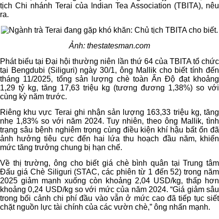
tịch Chi nhánh Terai của Indian Tea Association (TBITA), nêu
ra.
Ảnh: thestatesman.com
Phát biểu tại Đại hội thường niên lần thứ 64 của TBITA tổ chức
tại Bengdubi (Siliguri) ngày 30/1, ông Mallik cho biết tính đến
tháng 11/2025, tổng sản lượng chè toàn Ấn Độ đạt khoảng
1,29 tỷ kg, tăng 17,63 triệu kg (tương đương 1,38%) so với
cùng kỳ năm trước.
Riêng khu vực Terai ghi nhận sản lượng 163,33 triệu kg, tăng
nhẹ 1,83% so với năm 2024. Tuy nhiên, theo ông Mallik, tình
trạng sâu bệnh nghiêm trọng cùng điều kiện khí hậu bất ổn đã
ảnh hưởng tiêu cực đến hai lứa thu hoạch đầu năm, khiến
mức tăng trưởng chung bị hạn chế.
Về thị trường, ông cho biết giá chè bình quân tại Trung tâm
Đấu giá Chè Siliguri (STAC, các phiên từ 1 đến 52) trong năm
2025 giảm mạnh xuống còn khoảng 2,04 USD/kg, thấp hơn
khoảng 0,24 USD/kg so với mức của năm 2024. “Giá giảm sâu
trong bối cảnh chi phí đầu vào vẫn ở mức cao đã tiếp tục siết
chặt nguồn lực tài chính của các vườn chè,” ông nhấn mạnh.