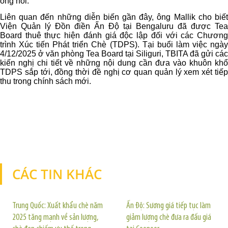
ông nói.
Liên quan đến những diễn biến gần đây, ông Mallik cho biết
Viện Quản lý Đồn điền Ấn Độ tại Bengaluru đã được Tea
Board thuê thực hiện đánh giá độc lập đối với các Chương
trình Xúc tiến Phát triển Chè (TDPS). Tại buổi làm việc ngày
4/12/2025 ở văn phòng Tea Board tại Siliguri, TBITA đã gửi các
kiến nghị chi tiết về những nội dung cần đưa vào khuôn khổ
TDPS sắp tới, đồng thời đề nghị cơ quan quản lý xem xét tiếp
thu trong chính sách mới.
CÁC TIN KHÁC
TIN KHÁC
Trung Quốc: Xuất khẩu chè năm
Ấn Độ: Sương giá tiếp tục làm
2025 tăng mạnh về sản lượng,
giảm lượng chè đưa ra đấu giá