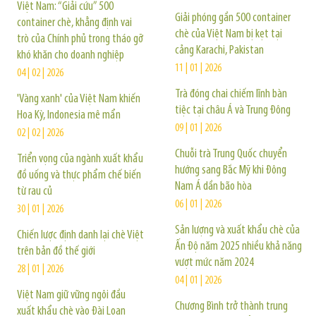
Việt Nam: “Giải cứu” 500
Giải phóng gần 500 container
container chè, khẳng định vai
chè của Việt Nam bị kẹt tại
trò của Chính phủ trong tháo gỡ
cảng Karachi, Pakistan
khó khăn cho doanh nghiệp
11 | 01 | 2026
04 | 02 | 2026
Trà đóng chai chiếm lĩnh bàn
'Vàng xanh' của Việt Nam khiến
tiệc tại châu Á và Trung Đông
Hoa Kỳ, Indonesia mê mẩn
09 | 01 | 2026
02 | 02 | 2026
Chuỗi trà Trung Quốc chuyển
Triển vọng của ngành xuất khẩu
hướng sang Bắc Mỹ khi Đông
đồ uống và thực phẩm chế biến
Nam Á dần bão hòa
từ rau củ
06 | 01 | 2026
30 | 01 | 2026
Sản lượng và xuất khẩu chè của
Chiến lược định danh lại chè Việt
Ấn Độ năm 2025 nhiều khả năng
trên bản đồ thế giới
vượt mức năm 2024
28 | 01 | 2026
04 | 01 | 2026
Việt Nam giữ vững ngôi đầu
Chương Bình trở thành trung
xuất khẩu chè vào Đài Loan