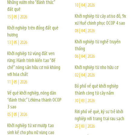
Những vườn nho “đánh thức”
10 | 04 | 2026
đất quê
Khởi nghiệp từ cây atiso đỏ, 9x
15 | 05 | 2026
xứ Huế chinh phục OCOP 4 sao
Khởi nghiệp trên đồng đất quê
08 | 04 | 2026
hương
Khởi nghiệp từ nghề truyền
13 | 05 | 2026
thống
Khởi nghiệp từ vùng đất ven
06 | 04 | 2026
rừng: Hành trình kiến tạo “đế
chế” nông sản hữu cơ nói không
Khởi nghiệp từ nho hữu cơ
với hóa chất
02 | 04 | 2026
11 | 05 | 2026
Bỏ phố về quê khởi nghiệp
Về quê khởi nghiệp, nông dân
thành công từ cây nấm
“đánh thức” Lêkima thành OCOP
30 | 03 | 2026
3 sao
Rời phố về quê, kỹ sư trẻ khởi
05 | 05 | 2026
nghiệp với trang trại rau sạch
Khởi nghiệp từ xơ mướp tạo
25 | 03 | 2026
sinh kế cho phụ nữ vùng cao