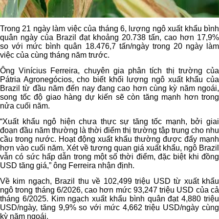
Trong 21 ngày làm việc của tháng 6, lượng ngô xuất khẩu bình
quân ngày của Brazil đạt khoảng 20.738 tấn, cao hơn 17,9%
so với mức bình quân 18.476,7 tấn/ngày trong 20 ngày làm
việc của cùng tháng năm trước.
Ông Vinícius Ferreira, chuyên gia phân tích thị trường của
Pátria Agronegócios, cho biết khối lượng ngô xuất khẩu của
Brazil từ đầu năm đến nay đang cao hơn cùng kỳ năm ngoái,
song tốc độ giao hàng dự kiến sẽ còn tăng mạnh hơn trong
nửa cuối năm.
“Xuất khẩu ngô hiện chưa thực sự tăng tốc mạnh, bởi giai
đoạn đầu năm thường là thời điểm thị trường tập trung cho nhu
cầu trong nước. Hoạt động xuất khẩu thường được đẩy mạnh
hơn vào cuối năm. Xét về tương quan giá xuất khẩu, ngô Brazil
vẫn có sức hấp dẫn trong một số thời điểm, đặc biệt khi đồng
USD tăng giá,” ông Ferreira nhận định.
Về kim ngạch, Brazil thu về 102,499 triệu USD từ xuất khẩu
ngô trong tháng 6/2026, cao hơn mức 93,247 triệu USD của cả
tháng 6/2025. Kim ngạch xuất khẩu bình quân đạt 4,880 triệu
USD/ngày, tăng 9,9% so với mức 4,662 triệu USD/ngày cùng
kỳ năm ngoái.