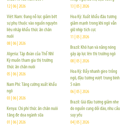
12 | 06 | 2026
13 | 05 | 2026
Việt Nam: Đang nỗ lực giảm bớt
Hoa Kỳ: Xuất khẩu đậu tương
sự phụ thuộc vào nguồn nguyên
giảm mạnh trong khi ngô vẫn
liệu nhập khẩu thức ăn chăn
giữ nhịp tích cực
nuôi
11 | 05 | 2026
08 | 06 | 2026
Brazil: Khô hạn và nắng nóng
Algeria: Tập đoàn của Thổ Nhĩ
gây áp lực lên thị trường ngô
Kỳ muốn tham gia thị trường
08 | 05 | 2026
thức ăn chăn nuôi
Hoa Kỳ: Đẩy nhanh gieo trồng
05 | 06 | 2026
ngô, đậu tương vượt trung bình
Nam Phi: Tăng cường xuất khẩu
5 năm
ngô
06 | 05 | 2026
03 | 06 | 2026
Brazil: Giá đậu tương giảm nhẹ
Kenya: Chi phí thức ăn chăn nuôi
do nguồn cung dồi dào, nhu cầu
tăng đe dọa ngành sữa
suy yếu
01 | 06 | 2026
04 | 05 | 2026