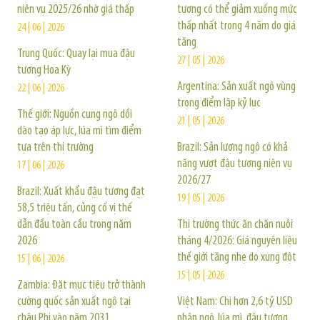
niên vụ 2025/26 nhờ giá thấp
tương có thể giảm xuống mức
thấp nhất trong 4 năm do giá
24 | 06 | 2026
tăng
Trung Quốc: Quay lại mua đậu
27 | 05 | 2026
tương Hoa Kỳ
Argentina: Sản xuất ngô vùng
22 | 06 | 2026
trọng điểm lập kỷ lục
Thế giới: Nguồn cung ngô dồi
21 | 05 | 2026
dào tạo áp lực, lúa mì tìm điểm
tựa trên thị trường
Brazil: Sản lượng ngô có khả
năng vượt đậu tương niên vụ
17 | 06 | 2026
2026/27
Brazil: Xuất khẩu đậu tương đạt
19 | 05 | 2026
58,5 triệu tấn, củng cố vị thế
dẫn đầu toàn cầu trong năm
Thị trường thức ăn chăn nuôi
2026
tháng 4/2026: Giá nguyên liệu
thế giới tăng nhẹ do xung đột
15 | 06 | 2026
15 | 05 | 2026
Zambia: Đặt mục tiêu trở thành
cường quốc sản xuất ngô tại
Việt Nam: Chi hơn 2,6 tỷ USD
châu Phi vào năm 2031
nhập ngô, lúa mì, đậu tương