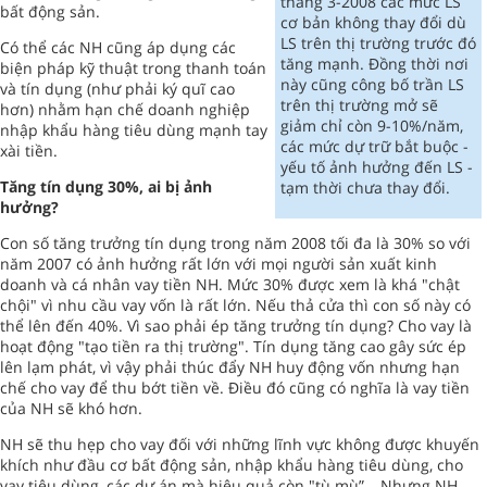
tháng 3-2008 các mức LS
bất động sản.
cơ bản không thay đổi dù
LS trên thị trường trước đó
Có thể các NH cũng áp dụng các
tăng mạnh. Đồng thời nơi
biện pháp kỹ thuật trong thanh toán
này cũng công bố trần LS
và tín dụng (như phải ký quĩ cao
trên thị trường mở sẽ
hơn) nhằm hạn chế doanh nghiệp
giảm chỉ còn 9-10%/năm,
nhập khẩu hàng tiêu dùng mạnh tay
các mức dự trữ bắt buộc -
xài tiền.
yếu tố ảnh hưởng đến LS -
Tăng tín dụng 30%, ai bị ảnh
tạm thời chưa thay đổi.
hưởng?
Con số tăng trưởng tín dụng trong năm 2008 tối đa là 30% so với
năm 2007 có ảnh hưởng rất lớn với mọi người sản xuất kinh
doanh và cá nhân vay tiền NH. Mức 30% được xem là khá "chật
chội" vì nhu cầu vay vốn là rất lớn. Nếu thả cửa thì con số này có
thể lên đến 40%. Vì sao phải ép tăng trưởng tín dụng? Cho vay là
hoạt động "tạo tiền ra thị trường". Tín dụng tăng cao gây sức ép
lên lạm phát, vì vậy phải thúc đẩy NH huy động vốn nhưng hạn
chế cho vay để thu bớt tiền về. Điều đó cũng có nghĩa là vay tiền
của NH sẽ khó hơn.
NH sẽ thu hẹp cho vay đối với những lĩnh vực không được khuyến
khích như đầu cơ bất động sản, nhập khẩu hàng tiêu dùng, cho
vay tiêu dùng, các dự án mà hiệu quả còn "tù mù”… Nhưng NH