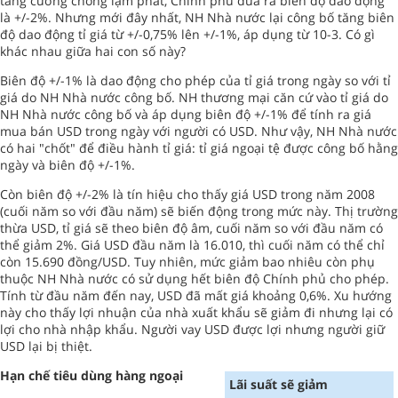
tăng cường chống lạm phát, Chính phủ đưa ra biên độ dao động
là +/-2%. Nhưng mới đây nhất, NH Nhà nước lại công bố tăng biên
độ dao động tỉ giá từ +/-0,75% lên +/-1%, áp dụng từ 10-3. Có gì
khác nhau giữa hai con số này?
Biên độ +/-1% là dao động cho phép của tỉ giá trong ngày so với tỉ
giá do NH Nhà nước công bố. NH thương mại căn cứ vào tỉ giá do
NH Nhà nước công bố và áp dụng biên độ +/-1% để tính ra giá
mua bán USD trong ngày với người có USD. Như vậy, NH Nhà nước
có hai "chốt" để điều hành tỉ giá: tỉ giá ngoại tệ được công bố hằng
ngày và biên độ +/-1%.
Còn biên độ +/-2% là tín hiệu cho thấy giá USD trong năm 2008
(cuối năm so với đầu năm) sẽ biến động trong mức này. Thị trường
thừa USD, tỉ giá sẽ theo biên độ âm, cuối năm so với đầu năm có
thể giảm 2%. Giá USD đầu năm là 16.010, thì cuối năm có thể chỉ
còn 15.690 đồng/USD. Tuy nhiên, mức giảm bao nhiêu còn phụ
thuộc NH Nhà nước có sử dụng hết biên độ Chính phủ cho phép.
Tính từ đầu năm đến nay, USD đã mất giá khoảng 0,6%. Xu hướng
này cho thấy lợi nhuận của nhà xuất khẩu sẽ giảm đi nhưng lại có
lợi cho nhà nhập khẩu. Người vay USD được lợi nhưng người giữ
USD lại bị thiệt.
Hạn chế tiêu dùng hàng ngoại
Lãi suất sẽ giảm