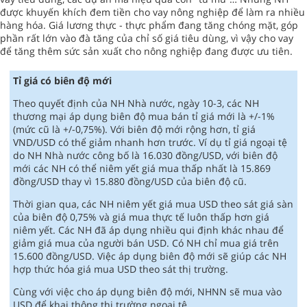
được khuyến khích đem tiền cho vay nông nghiệp để làm ra nhiều
hàng hóa. Giá lương thực - thực phẩm đang tăng chóng mặt, góp
phần rất lớn vào đà tăng của chỉ số giá tiêu dùng, vì vậy cho vay
để tăng thêm sức sản xuất cho nông nghiệp đang được ưu tiên.
Tỉ giá có biên độ mới
Theo quyết định của NH Nhà nước, ngày 10-3, các NH
thương mại áp dụng biên độ mua bán tỉ giá mới là +/-1%
(mức cũ là +/-0,75%). Với biên độ mới rộng hơn, tỉ giá
VND/USD có thể giảm nhanh hơn trước. Ví dụ tỉ giá ngoại tệ
do NH Nhà nước công bố là 16.030 đồng/USD, với biên độ
mới các NH có thể niêm yết giá mua thấp nhất là 15.869
đồng/USD thay vì 15.880 đồng/USD của biên độ cũ.
Thời gian qua, các NH niêm yết giá mua USD theo sát giá sàn
của biên độ 0,75% và giá mua thực tế luôn thấp hơn giá
niêm yết. Các NH đã áp dụng nhiều qui định khác nhau để
giảm giá mua của người bán USD. Có NH chỉ mua giá trên
15.600 đồng/USD. Việc áp dụng biên độ mới sẽ giúp các NH
hợp thức hóa giá mua USD theo sát thị trường.
Cùng với việc cho áp dụng biên độ mới, NHNN sẽ mua vào
USD để khai thông thị trường ngoại tệ.