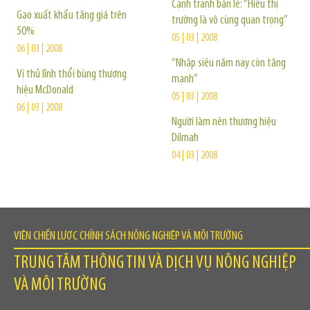
Cạnh tranh bán lẻ: “Hiểu thị
Gạo xuất khẩu tăng giá trên
trường là vô cùng quan trọng”
50%
05 | 03 | 2008
06 | 03 | 2008
“Nhập siêu năm nay còn tăng
Vị thủ lĩnh thổi bùng thương
mạnh”
hiệu McDonald
05 | 03 | 2008
06 | 03 | 2008
Người làm nên thương hiệu
Dilmah
04 | 03 | 2008
VIỆN CHIẾN LƯỢC CHÍNH SÁCH NÔNG NGHIỆP VÀ MÔI TRƯỜNG
TRUNG TÂM THÔNG TIN VÀ DỊCH VỤ NÔNG NGHIỆP
VÀ MÔI TRƯỜNG