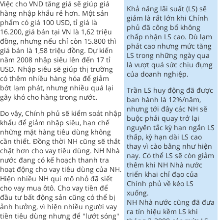
Việc cho VND tăng giá sẽ giúp giá
Khả năng lãi suất (LS) sẽ
hàng nhập khẩu rẻ hơn. Một sản
giảm là rất lớn khi Chính
phẩm có giá 100 USD, tỉ giá là
phủ đã công bố không
16.200, giá bán tại VN là 1,62 triệu
chấp nhận LS cao. Dù lạm
đồng, nhưng nếu chỉ còn 15.800 thì
phát cao nhưng mức tăng
giá bán là 1,58 triệu đồng. Dự kiến
LS trong những ngày qua
năm 2008 nhập siêu lên đến 17 tỉ
là vượt quá sức chịu đựng
USD. Nhập siêu sẽ giúp thị trường
của doanh nghiệp.
có thêm nhiều hàng hóa để giảm
bớt lạm phát, nhưng nhiều quá lại
Trần LS huy động đã được
gây khó cho hàng trong nước.
ban hành là 12%/năm,
nhưng tới đây các NH sẽ
Do vậy, Chính phủ sẽ kiểm soát nhập
buộc phải quay trở lại
khẩu để giảm nhập siêu, hạn chế
nguyên tắc kỳ hạn ngắn LS
những mặt hàng tiêu dùng không
thấp, kỳ hạn dài LS cao
cần thiết. Đồng thời NH cũng sẽ thắt
thay vì cào bằng như hiện
chặt hơn cho vay tiêu dùng. NH Nhà
nay. Có thể LS sẽ còn giảm
nước đang có kế hoạch thanh tra
thêm khi NH Nhà nước
hoạt động cho vay tiêu dùng của NH.
triển khai chỉ đạo của
Hiện nhiều NH qui mô nhỏ đã siết
Chính phủ về kéo LS
cho vay mua ôtô. Cho vay tiền để
xuống.
đầu tư bất động sản cũng có thể bị
NH Nhà nước cũng đã đưa
ảnh hưởng, vì hiện nhiều người vay
ra tín hiệu kềm LS khi
tiền tiêu dùng nhưng để "lướt sóng"