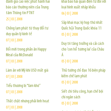
đánh giá cao việc phát hành hai
khai báo hải quan điện tử đối với
báo cáo thường niên của Trung
loại hình xuất nhập khẩu
tâm Thông tin PTNT
06 | 03 | 2008
25 | 03 | 2008
Sắp khai mạc kỳ họp thứ nhất
Chống lạm phát từ thay đổi tư
Quốc hội Trung Quốc khóa 11
duy quản lý kinh tế
05 | 03 | 2008
07 | 03 | 2008
Duy trì tăng trưởng và cải cách
Đổi mới trong phần ăn Happy
cho ’con hổ tương lai’ của Châu
Meal của McDonald
Á
07 | 03 | 2008
05 | 03 | 2008
Làm ăn với Mỹ khi USD mất giá
Thủ tướng chỉ đạo 16 biện pháp
kiềm chế lạm phát
07 | 03 | 2008
05 | 03 | 2008
Tiểu thương bị "làm khó”
Siết chi tiêu công, hạn chế bội
07 | 03 | 2008
chi ngân sách
Thắt chặt nhưng phải linh hoạt
05 | 03 | 2008
07 | 03 | 2008