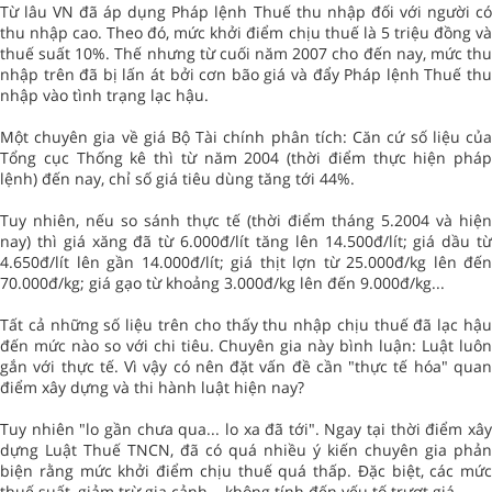
Từ lâu VN đã áp dụng Pháp lệnh Thuế thu nhập đối với người có
thu nhập cao. Theo đó, mức khởi điểm chịu thuế là 5 triệu đồng và
thuế suất 10%. Thế nhưng từ cuối năm 2007 cho đến nay, mức thu
nhập trên đã bị lấn át bởi cơn bão giá và đẩy Pháp lệnh Thuế thu
nhập vào tình trạng lạc hậu.
Một chuyên gia về giá Bộ Tài chính phân tích: Căn cứ số liệu của
Tổng cục Thống kê thì từ năm 2004 (thời điểm thực hiện pháp
lệnh) đến nay, chỉ số giá tiêu dùng tăng tới 44%.
Tuy nhiên, nếu so sánh thực tế (thời điểm tháng 5.2004 và hiện
nay) thì giá xăng đã từ 6.000đ/lít tăng lên 14.500đ/lít; giá dầu từ
4.650đ/lít lên gần 14.000đ/lít; giá thịt lợn từ 25.000đ/kg lên đến
70.000đ/kg; giá gạo từ khoảng 3.000đ/kg lên đến 9.000đ/kg...
Tất cả những số liệu trên cho thấy thu nhập chịu thuế đã lạc hậu
đến mức nào so với chi tiêu. Chuyên gia này bình luận: Luật luôn
gắn với thực tế. Vì vậy có nên đặt vấn đề cần "thực tế hóa" quan
điểm xây dựng và thi hành luật hiện nay?
Tuy nhiên "lo gần chưa qua... lo xa đã tới". Ngay tại thời điểm xây
dựng Luật Thuế TNCN, đã có quá nhiều ý kiến chuyên gia phản
biện rằng mức khởi điểm chịu thuế quá thấp. Đặc biệt, các mức
thuế suất, giảm trừ gia cảnh... không tính đến yếu tố trượt giá.