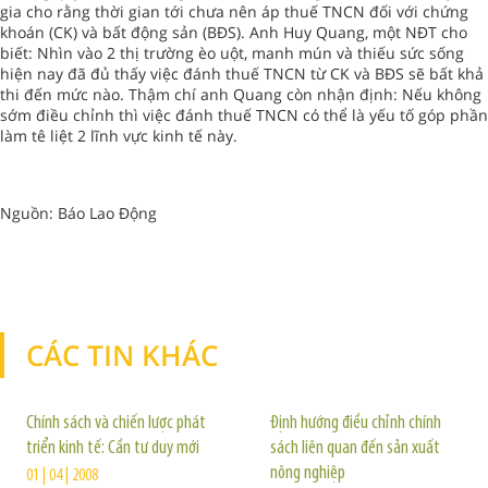
gia cho rằng thời gian tới chưa nên áp thuế TNCN đối với chứng
khoán (CK) và bất động sản (BĐS). Anh Huy Quang, một NĐT cho
biết: Nhìn vào 2 thị trường èo uột, manh mún và thiếu sức sống
hiện nay đã đủ thấy việc đánh thuế TNCN từ CK và BĐS sẽ bất khả
thi đến mức nào. Thậm chí anh Quang còn nhận định: Nếu không
sớm điều chỉnh thì việc đánh thuế TNCN có thể là yếu tố góp phần
làm tê liệt 2 lĩnh vực kinh tế này.
Nguồn: Báo Lao Động
CÁC TIN KHÁC
TIN KHÁC
Chính sách và chiến lược phát
Định hướng điều chỉnh chính
triển kinh tế: Cần tư duy mới
sách liên quan đến sản xuất
nông nghiệp
01 | 04 | 2008