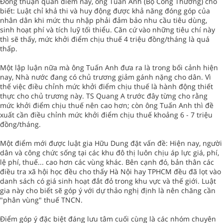
Đồng thuận quan điểm này, ông Tuấn Anh (Bộ Công Thương) cho
biết: Luật chỉ khả thi và huy động được khả năng đóng góp của
nhân dân khi mức thu nhập phải đảm bảo nhu cầu tiêu dùng,
sinh hoạt phí và tích luỹ tối thiểu. Căn cứ vào những tiêu chí này
thì sẽ thấy, mức khởi điểm chịu thuế 4 triệu đồng/tháng là quá
thấp.
Một lập luận nữa mà ông Tuấn Anh đưa ra là trong bối cảnh hiện
nay, Nhà nước đang có chủ trương giảm gánh nặng cho dân. Vì
thế việc điều chỉnh mức khởi điểm chịu thuế là hành động thiết
thực cho chủ trương này. TS Quang A trước đây từng cho rằng
mức khởi điểm chịu thuế nên cao hơn; còn ông Tuấn Anh thì đề
xuất cần điều chỉnh mức khởi điểm chịu thuế khoảng 6 - 7 triệu
đồng/tháng.
Một điểm mới được luật gia Hữu Dung đặt vấn đề: Hiện nay, người
dân và công chức sống tại các khu đô thị luôn chịu áp lực giá, phí,
lệ phí, thuế... cao hơn các vùng khác. Bên cạnh đó, bản thân các
điều tra xã hội học đều cho thấy Hà Nội hay TPHCM đều đã lọt vào
danh sách có giá sinh hoạt đắt đỏ trong khu vực và thế giới. Luật
gia này cho biết sẽ góp ý với dự thảo nghị định là nên chăng cần
"phân vùng" thuế TNCN.
Điểm góp ý đặc biệt đáng lưu tâm cuối cùng là các nhóm chuyên