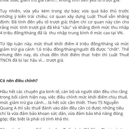
Tuy nhiên, vừa yếu kém trong dự báo; vừa quá bảo thủ trước
những ý kiến trái chiều; cơ quan xây dựng Luật Thuế vẫn khẳng
định: Đã tính đến yếu tố trượt giá; thậm chí cơ quan này còn cho
rằng mức tính trượt giá đã khá "sâu" và khẳng định mức thu nhập
4 triệu đồng/tháng đã là thu nhập trung bình ở mức cao tại VN.
Từ lập luận này, mức thuế khởi điểm 4 triệu đồng/tháng và mức
giảm trừ gia cảnh 1,6 triệu đồng/tháng/người đã được "chốt". Thế
nhưng đến nay, dù chưa đến thời điểm thực hiện thì Luật Thuế
TNCN đã bị lạc hậu vì... trượt giá.
Có nên điều chỉnh?
Hầu hết các chuyên gia kinh tế, cán bộ và người dân đều cho rằng
trong bối cảnh hiện nay, việc điều chỉnh mức khởi điểm chịu thuế,
mức giảm trừ gia cảnh... là hết sức cần thiết. Theo TS Nguyễn
Quang A thì sắc thuế đánh vào dân đều cần có được những tiêu
chí là vừa đảm bảo khoan sức dân, vừa đảm bảo khả năng đóng
góp; đặc biệt là phải có tính khả thi.