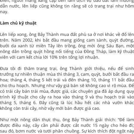
Điền, người mang xáng cạp đến làm dịch vụ đào đất làm mương
dẫn nước, lên liếp cũng không tin rằng sẽ có trang trại như hôm
nay.
Làm chủ kỹ thuật
Lên liếp xong, ông Bảy Thành mua đất phù sa ở nơi khác về đổ lên
trên. Năm 2002, khi bắt đầu mang giống cam sành, quýt đường,
bưởi da xanh từ miền Tây lên trồng, ông mời ông Sáu Bạn, một
nông dân trồng quýt hồng nổi tiếng của Đồng Tháp, làm kỹ thuật
viên với cam kết chia lời 10% trên tổng lợi nhuận.
Đưa tôi đi thăm trang trại, ông Thành giới thiệu, nếu để sinh
trưởng tự nhiên thuận mùa thì tháng 3, cam, quýt, bưởi bắt đầu ra
hoa; tháng 4, tháng 5 kết trái và đến tháng 10, tháng 11 bắt đầu
cho thu hoạch. Nhưng như vậy giá bán sẽ không cao vì rộ mùa. Để
có trái cây bán trái mùa, được giá, các chuyên gia đã áp dụng quy
trình kỹ thuật cho cây ra hoa vào tháng 9 và thu hoạch trái vào
tháng 5, tháng 6. Đây cũng là lúc hầu hết các nhà vườn khác
không còn trái cây, nhờ vậy mới bán được giá cao.
Như một nông dân thực thụ, ông Bảy Thành giải thích: “Để làm
được điều này, cây cần phải được cắt nước 15 ngày cho héo đi;
sau đó, bơm nước và tưới phân chuồng. Sự kích thích đột ngột này