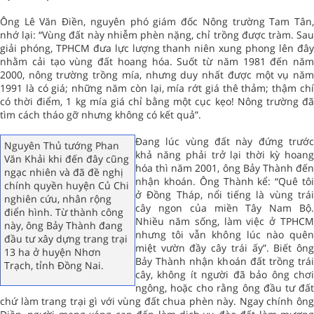
Ông Lê Văn Điền, nguyên phó giám đốc Nông trường Tam Tân,
nhớ lại: “Vùng đất này nhiễm phèn nặng, chỉ trồng được tràm. Sau
giải phóng, TPHCM đưa lực lượng thanh niên xung phong lên đây
nhằm cải tạo vùng đất hoang hóa. Suốt từ năm 1981 đến năm
2000, nông trường trồng mía, nhưng duy nhất được một vụ năm
1991 là có giá; những năm còn lại, mía rớt giá thê thảm; thậm chí
có thời điểm, 1 kg mía giá chỉ bằng một cục kẹo! Nông trường đã
tìm cách tháo gỡ nhưng không có kết quả”.
Đang lúc vùng đất này đứng trước
Nguyên Thủ tướng Phan
khả năng phải trở lại thời kỳ hoang
Văn Khải khi đến đây cũng
hóa thì năm 2001, ông Bảy Thành đến
ngạc nhiên và đã đề nghị
nhận khoán. Ông Thành kể: “Quê tôi
chính quyền huyện Củ Chi
ở Đồng Tháp, nổi tiếng là vùng trái
nghiên cứu, nhân rộng
cây ngon của miền Tây Nam Bộ.
điển hình. Từ thành công
Nhiều năm sống, làm việc ở TPHCM
này, ông Bảy Thành đang
nhưng tôi vẫn không lúc nào quên
đầu tư xây dựng trang trại
miệt vườn đầy cây trái ấy”. Biết ông
13 ha ở huyện Nhơn
Bảy Thành nhận khoán đất trồng trái
Trạch, tỉnh Đồng Nai.
cây, không ít người đã bảo ông chơi
ngông, hoặc cho rằng ông đầu tư đất
chứ làm trang trại gì với vùng đất chua phèn này. Ngay chính ông