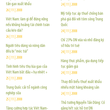
tấn gạo xuất khẩu
24 | 11 | 2008
26 | 11 | 2008
Mỹ tiếp tục áp thuế chống bán
Việt Nam: làm gì để đứng vững
phá giá đối với tôm sông Trung
nếu khủng hoảng tài chính toàn
Quốc
cầu kéo dài?
24 | 11 | 2008
26 | 11 | 2008
Chỉ 23% DN vừa và nhỏ đăng ký
Người tiêu dùng và nông dân
sở hữu trí tuệ
đều bị “móc túi”
24 | 11 | 2008
25 | 11 | 2008
Hàng thực phẩm, gia dụng tiếp
Tình hình tiêu thụ lúa gạo của
tục giảm giá
Việt Nam bắt đầu « hạ nhiệt »
24 | 11 | 2008
25 | 11 | 2008
Thay đổi biểu thuế xuất khẩu
Trung Quốc cải tổ ngành công
nhiều mặt hàng khoáng sản
nghiệp sữa
24 | 11 | 2008
25 | 11 | 2008
Thủ tướng Nguyễn Tấn Dũng: Cố
Tăng cường hợp tác Việt Nam-
gắng hết sức hỗ trợ DN