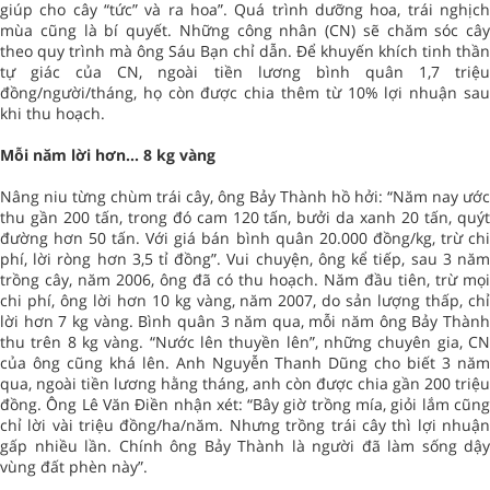
giúp cho cây “tức” và ra hoa”. Quá trình dưỡng hoa, trái nghịch
mùa cũng là bí quyết. Những công nhân (CN) sẽ chăm sóc cây
theo quy trình mà ông Sáu Bạn chỉ dẫn. Để khuyến khích tinh thần
tự giác của CN, ngoài tiền lương bình quân 1,7 triệu
đồng/người/tháng, họ còn được chia thêm từ 10% lợi nhuận sau
khi thu hoạch.
Mỗi năm lời hơn... 8 kg vàng
Nâng niu từng chùm trái cây, ông Bảy Thành hồ hởi: “Năm nay ước
thu gần 200 tấn, trong đó cam 120 tấn, bưởi da xanh 20 tấn, quýt
đường hơn 50 tấn. Với giá bán bình quân 20.000 đồng/kg, trừ chi
phí, lời ròng hơn 3,5 tỉ đồng”. Vui chuyện, ông kể tiếp, sau 3 năm
trồng cây, năm 2006, ông đã có thu hoạch. Năm đầu tiên, trừ mọi
chi phí, ông lời hơn 10 kg vàng, năm 2007, do sản lượng thấp, chỉ
lời hơn 7 kg vàng. Bình quân 3 năm qua, mỗi năm ông Bảy Thành
thu trên 8 kg vàng. “Nước lên thuyền lên”, những chuyên gia, CN
của ông cũng khá lên. Anh Nguyễn Thanh Dũng cho biết 3 năm
qua, ngoài tiền lương hằng tháng, anh còn được chia gần 200 triệu
đồng. Ông Lê Văn Điền nhận xét: “Bây giờ trồng mía, giỏi lắm cũng
chỉ lời vài triệu đồng/ha/năm. Nhưng trồng trái cây thì lợi nhuận
gấp nhiều lần. Chính ông Bảy Thành là người đã làm sống dậy
vùng đất phèn này”.