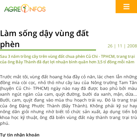
Làm sống dậy vùng đất
phèn
26 | 11 | 2008
Sau 3 năm trồng cây trên vùng đất chua phèn Củ Chi - TPHCM, trang trại
của ông Bảy Thành đã đạt lợi nhuận bình quân hơn 3,5 tỉ đồng mỗi năm
Trước mắt tôi, vùng đất hoang hóa đầy cỏ năn, lác chen lẫn những
đồng mía còi cọc, nhỏ thó như cây lau của Nông trường Tam Tân
(huyện Củ Chi- TPHCM) ngày nào nay đã được bao phủ bởi màu
xanh ngút ngàn của cam, quýt đường, bưởi da xanh, mận, dừa...
Bưởi, cam, quýt đang vào mùa thu hoạch trái vụ. Đó là trang trại
của ông Đặng Phước Thành (Bảy Thành). Không phải kỹ sư hay
nông dân giỏi nhưng nhờ biết tổ chức sản xuất, áp dụng tiến bộ
khoa học kỹ thuật, ông đã biến vùng đất này thành trang trại trù
phú.
Tự tin nhận khoán