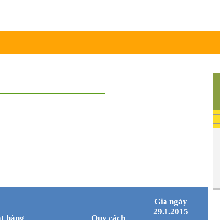
ỄN
G TRƯỞNG TOÀN DIỆN
TRANG
GIỚI
CHỦ
THIỆU
TIN TỨC
 29/1/2015
29 | 01 | 2015
đồng/kg. Giá lúa khô Trà Vinh giao động từ 5.200 – 6.900 đồng/kg.
00 – 6.200 đồng/kg. Giá lúa khô Trà Vinh giao động từ 5.200
ao động trong khoảng 12.600 – 17.400 đồng/kg. Giá gạo Trà
7.450 đồng/kg.
một số địa phương ngày 29/1/2015
Giá ngày
29.1.2015
t hàng
Quy cách