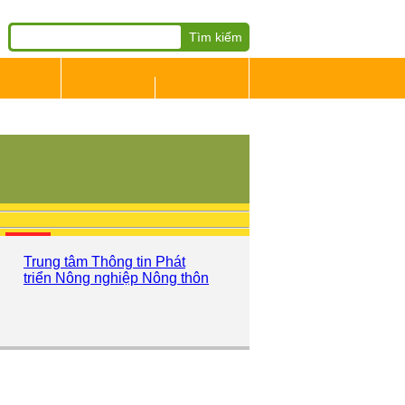
HOẠT
SẢN
ĐỘNG
NHÂN SỰ
PHẨM
BÁO CÁO PHÂN TÍCH THỊ
TRƯỜNG
Trung tâm Thông tin Phát
triển Nông nghiệp Nông thôn