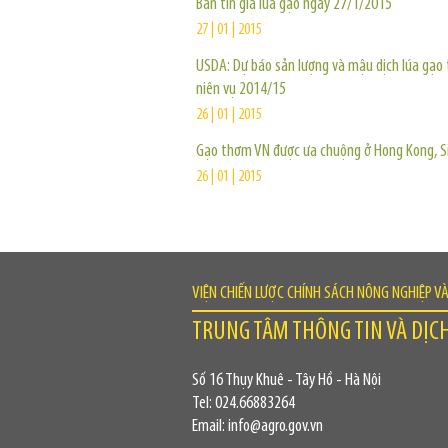
Bản tin giá lúa gạo ngày 27/1/2015
27 | 01 | 2015
USDA: Dự báo sản lượng và mậu dịch lúa gạo 
niên vụ 2014/15
26 | 01 | 2015
Gạo thơm VN được ưa chuộng ở Hong Kong, S
26 | 01 | 2015
VIỆN CHIẾN LƯỢC CHÍNH SÁCH NÔNG NGHIỆP V
TRUNG TÂM THÔNG TIN VÀ DỊC
Số 16 Thụy Khuê - Tây Hồ - Hà Nội
Tel: 024.66883264
Email: info@agro.gov.vn