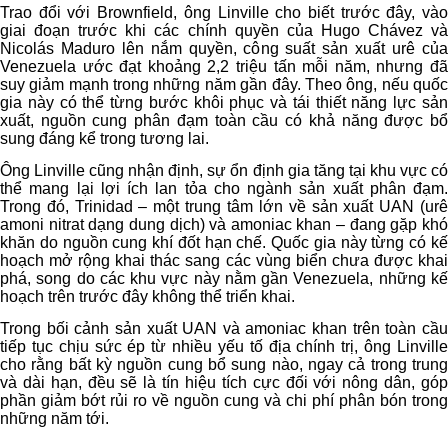
Trao đổi với Brownfield, ông Linville cho biết trước đây, vào
giai đoạn trước khi các chính quyền của Hugo Chávez và
Nicolás Maduro lên nắm quyền, công suất sản xuất urê của
Venezuela ước đạt khoảng 2,2 triệu tấn mỗi năm, nhưng đã
suy giảm mạnh trong những năm gần đây. Theo ông, nếu quốc
gia này có thể từng bước khôi phục và tái thiết năng lực sản
xuất, nguồn cung phân đạm toàn cầu có khả năng được bổ
sung đáng kể trong tương lai.
Ông Linville cũng nhận định, sự ổn định gia tăng tại khu vực có
thể mang lại lợi ích lan tỏa cho ngành sản xuất phân đạm.
Trong đó, Trinidad – một trung tâm lớn về sản xuất UAN (urê
amoni nitrat dạng dung dịch) và amoniac khan – đang gặp khó
khăn do nguồn cung khí đốt hạn chế. Quốc gia này từng có kế
hoạch mở rộng khai thác sang các vùng biển chưa được khai
phá, song do các khu vực này nằm gần Venezuela, những kế
hoạch trên trước đây không thể triển khai.
Trong bối cảnh sản xuất UAN và amoniac khan trên toàn cầu
tiếp tục chịu sức ép từ nhiều yếu tố địa chính trị, ông Linville
cho rằng bất kỳ nguồn cung bổ sung nào, ngay cả trong trung
và dài hạn, đều sẽ là tín hiệu tích cực đối với nông dân, góp
phần giảm bớt rủi ro về nguồn cung và chi phí phân bón trong
những năm tới.