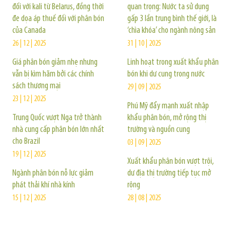
đối với kali từ Belarus, đồng thời
quan trọng: Nước ta sử dụng
đe dọa áp thuế đối với phân bón
gấp 3 lần trung bình thế giới, là
của Canada
‘chìa khóa’ cho ngành nông sản
26 | 12 | 2025
31 | 10 | 2025
Giá phân bón giảm nhẹ nhưng
Linh hoạt trong xuất khẩu phân
vẫn bị kìm hãm bởi các chính
bón khi dư cung trong nước
sách thương mại
29 | 09 | 2025
23 | 12 | 2025
Phú Mỹ đẩy mạnh xuất nhập
Trung Quốc vượt Nga trở thành
khẩu phân bón, mở rộng thị
nhà cung cấp phân bón lớn nhất
trường và nguồn cung
cho Brazil
03 | 09 | 2025
19 | 12 | 2025
Xuất khẩu phân bón vượt trội,
Ngành phân bón nỗ lực giảm
dư địa thị trường tiếp tục mở
phát thải khí nhà kính
rộng
15 | 12 | 2025
28 | 08 | 2025