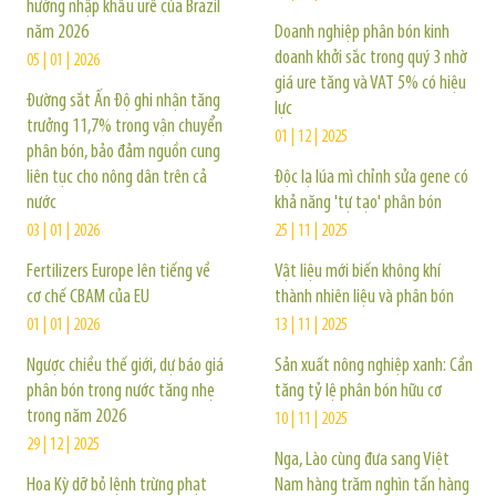
hướng nhập khẩu urê của Brazil
năm 2026
Doanh nghiệp phân bón kinh
doanh khởi sắc trong quý 3 nhờ
05 | 01 | 2026
giá ure tăng và VAT 5% có hiệu
Đường sắt Ấn Độ ghi nhận tăng
lực
trưởng 11,7% trong vận chuyển
01 | 12 | 2025
phân bón, bảo đảm nguồn cung
liên tục cho nông dân trên cả
Độc lạ lúa mì chỉnh sửa gene có
nước
khả năng 'tự tạo' phân bón
03 | 01 | 2026
25 | 11 | 2025
Fertilizers Europe lên tiếng về
Vật liệu mới biến không khí
cơ chế CBAM của EU
thành nhiên liệu và phân bón
01 | 01 | 2026
13 | 11 | 2025
Ngược chiều thế giới, dự báo giá
Sản xuất nông nghiệp xanh: Cần
phân bón trong nước tăng nhẹ
tăng tỷ lệ phân bón hữu cơ
trong năm 2026
10 | 11 | 2025
29 | 12 | 2025
Nga, Lào cùng đưa sang Việt
Hoa Kỳ dỡ bỏ lệnh trừng phạt
Nam hàng trăm nghìn tấn hàng