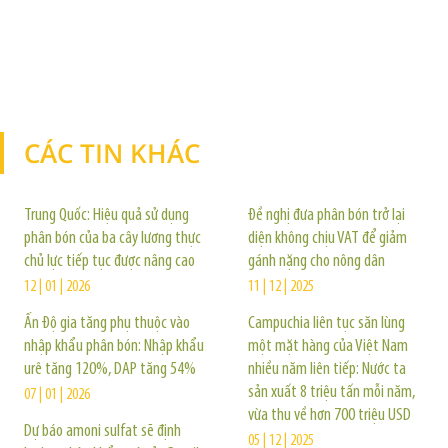
CÁC TIN KHÁC
TIN KHÁC
Trung Quốc: Hiệu quả sử dụng
Đề nghị đưa phân bón trở lại
phân bón của ba cây lương thực
diện không chịu VAT để giảm
chủ lực tiếp tục được nâng cao
gánh nặng cho nông dân
12 | 01 | 2026
11 | 12 | 2025
Ấn Độ gia tăng phụ thuộc vào
Campuchia liên tục săn lùng
nhập khẩu phân bón: Nhập khẩu
một mặt hàng của Việt Nam
urê tăng 120%, DAP tăng 54%
nhiều năm liên tiếp: Nước ta
sản xuất 8 triệu tấn mỗi năm,
07 | 01 | 2026
vừa thu về hơn 700 triệu USD
Dự báo amoni sulfat sẽ định
05 | 12 | 2025