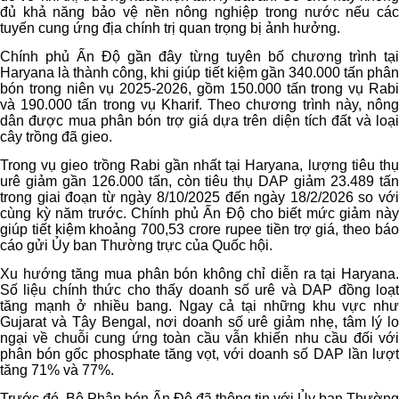
đủ khả năng bảo vệ nền nông nghiệp trong nước nếu các
tuyến cung ứng địa chính trị quan trọng bị ảnh hưởng.
Chính phủ Ấn Độ gần đây từng tuyên bố chương trình tại
Haryana là thành công, khi giúp tiết kiệm gần 340.000 tấn phân
bón trong niên vụ 2025-2026, gồm 150.000 tấn trong vụ Rabi
và 190.000 tấn trong vụ Kharif. Theo chương trình này, nông
dân được mua phân bón trợ giá dựa trên diện tích đất và loại
cây trồng đã gieo.
Trong vụ gieo trồng Rabi gần nhất tại Haryana, lượng tiêu thụ
urê giảm gần 126.000 tấn, còn tiêu thụ DAP giảm 23.489 tấn
trong giai đoạn từ ngày 8/10/2025 đến ngày 18/2/2026 so với
cùng kỳ năm trước. Chính phủ Ấn Độ cho biết mức giảm này
giúp tiết kiệm khoảng 700,53 crore rupee tiền trợ giá, theo báo
cáo gửi Ủy ban Thường trực của Quốc hội.
Xu hướng tăng mua phân bón không chỉ diễn ra tại Haryana.
Số liệu chính thức cho thấy doanh số urê và DAP đồng loạt
tăng mạnh ở nhiều bang. Ngay cả tại những khu vực như
Gujarat và Tây Bengal, nơi doanh số urê giảm nhẹ, tâm lý lo
ngại về chuỗi cung ứng toàn cầu vẫn khiến nhu cầu đối với
phân bón gốc phosphate tăng vọt, với doanh số DAP lần lượt
tăng 71% và 77%.
Trước đó, Bộ Phân bón Ấn Độ đã thông tin với Ủy ban Thường