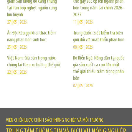
giảm sản lượng do căng thẳng
thể gây sức ép lên ngành phân
tại Iran bóp nghẹt nguồn cung
bón trong năm tài chính 2026-
lưu huỳnh
2027
27 | 05 | 2026
11 | 05 | 2026
Ấn Độ: Kêu gọi khai thác tiềm
Trung Quốc: Siết kiểm tra biên
năng phân bón sinh học
giới đối với xuất khẩu phân bón
25 | 05 | 2026
08 | 05 | 2026
Việt Nam: Giá bán trong nước
Bờ Biển Ngà: Nông dân tại quốc
chững lại theo xu hướng thế giới
gia sản xuất ca cao lớn nhất
thế giới thiếu trầm trọng phân
22 | 05 | 2026
bón
07 | 05 | 2026
VIỆN CHIẾN LƯỢC CHÍNH SÁCH NÔNG NGHIỆP VÀ MÔI TRƯỜNG
TRUNG TÂM THÔNG TIN VÀ DỊCH VỤ NÔNG NGHIỆP