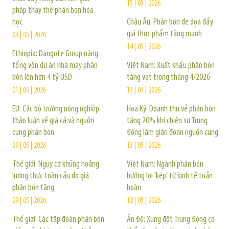
15 | 05 | 2026
pháp thay thế phân bón hóa
học
Châu Âu: Phân bón đe dọa đẩy
giá thực phẩm tăng mạnh
03 | 06 | 2026
14 | 05 | 2026
Ethiopia: Dangote Group nâng
tổng vốn dự án nhà máy phân
Việt Nam: Xuất khẩu phân bón
bón lên hơn 4 tỷ USD
tăng vọt trong tháng 4/2026
01 | 06 | 2026
13 | 05 | 2026
EU: Các bộ trưởng nông nghiệp
Hoa Kỳ: Doanh thu về phân bón
thảo luận về giá cả và nguồn
tăng 20% khi chiến sự Trung
cung phân bón
Đông làm gián đoạn nguồn cung
29 | 05 | 2026
13 | 05 | 2026
Thế giới: Nguy cơ khủng hoảng
Việt Nam: Ngành phân bón
lương thực toàn cầu do giá
hưởng lợi 'kép' từ kinh tế tuần
phân bón tăng
hoàn
29 | 05 | 2026
12 | 05 | 2026
Thế giới: Các tập đoàn phân bón
Ấn Độ: Xung đột Trung Đông có