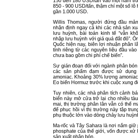
150 đến 180 USD/tấn vào một năm trướ
850 - 900 USD/tấn, thậm chí một số l
gần 1.000 USD.
Willis Thomas, người đứng đầu mả
nhận định ngay cả khi các nhà sản x
lưu huỳnh, bài toán kinh tế “vẫn kh
nhập lưu huỳnh với giá quá đắt đỏ”. Ôn
Quốc hiện nay, biên lợi nhuận phân 
tính riêng từ các nguyên liệu đầu và
chưa bao gồm chi phí chế biến”.
Sự gián đoạn đối với ngành phân bón 
các sản phẩm đạm được sử dụng r
amoniac. Khoảng 30% lượng amoniac 
Eo biển Hormuz trước khi cuộc xung độ
Tuy nhiên, các nhà phân tích cảnh bá
biển này mở cửa trở lại cho nhiều tà
mai, thị trường phân lân vẫn có thể m
để phục hồi vì thị trường này tập trun
phụ thuộc lớn vào dòng chảy lưu huỳn
Ma-rốc và Tây Sahara là nơi nắm giữ 
phosphate của thế giới, vốn được xử lý
sản xuất phân bón.