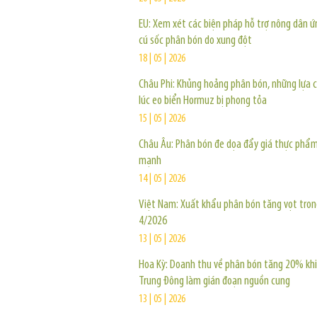
EU: Xem xét các biện pháp hỗ trợ nông dân ứ
cú sốc phân bón do xung đột
18 | 05 | 2026
Châu Phi: Khủng hoảng phân bón, những lựa 
lúc eo biển Hormuz bị phong tỏa
15 | 05 | 2026
Châu Âu: Phân bón đe dọa đẩy giá thực phẩ
mạnh
14 | 05 | 2026
Việt Nam: Xuất khẩu phân bón tăng vọt tro
4/2026
13 | 05 | 2026
Hoa Kỳ: Doanh thu về phân bón tăng 20% khi
Trung Đông làm gián đoạn nguồn cung
13 | 05 | 2026