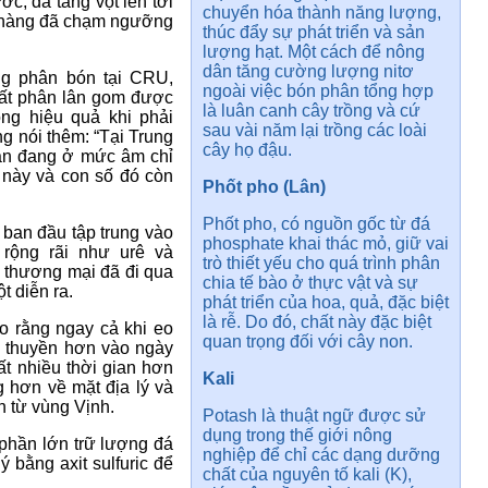
c, đã tăng vọt lên tới
chuyển hóa thành năng lượng,
ô hàng đã chạm ngưỡng
thúc đẩy sự phát triển và sản
lượng hạt. Một cách để nông
dân tăng cường lượng nitơ
ng phân bón tại CRU,
ngoài việc bón phân tổng hợp
uất phân lân gom được
là luân canh cây trồng và cứ
ông hiệu quả khi phải
sau vài năm lại trồng các loài
g nói thêm: “Tại Trung
cây họ đậu.
lân đang ở mức âm chỉ
o này và con số đó còn
Phốt pho (Lân)
Phốt pho, có nguồn gốc từ đá
ban đầu tập trung vào
phosphate khai thác mỏ, giữ vai
ộng rãi như urê và
trò thiết yếu cho quá trình phân
thương mại đã đi qua
chia tế bào ở thực vật và sự
t diễn ra.
phát triển của hoa, quả, đặc biệt
là rễ. Do đó, chất này đặc biệt
o rằng ngay cả khi eo
quan trọng đối với cây non.
u thuyền hơn vào ngày
ất nhiều thời gian hơn
Kali
g hơn về mặt địa lý và
h từ vùng Vịnh.
Potash là thuật ngữ được sử
dụng trong thế giới nông
phần lớn trữ lượng đá
nghiệp để chỉ các dạng dưỡng
 bằng axit sulfuric để
chất của nguyên tố kali (K),