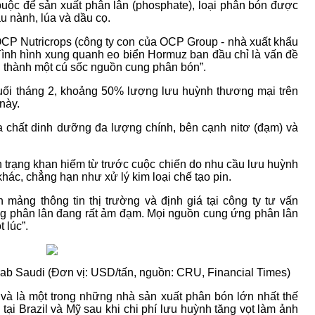
buộc để sản xuất phân lân (phosphate), loại phân bón được
u nành, lúa và dầu cọ.
OCP Nutricrops (công ty con của OCP Group - nhà xuất khẩu
 “Tình hình xung quanh eo biển Hormuz ban đầu chỉ là vấn đề
n thành một cú sốc nguồn cung phân bón”.
cuối tháng 2, khoảng 50% lượng lưu huỳnh thương mại trên
này.
a chất dinh dưỡng đa lượng chính, bên cạnh nitơ (đạm) và
nh trạng khan hiếm từ trước cuộc chiến do nhu cầu lưu huỳnh
hác, chẳng hạn như xử lý kim loại chế tạo pin.
 mảng thông tin thị trường và định giá tại công ty tư vấn
ng phân lân đang rất ảm đạm. Mọi nguồn cung ứng phân lân
 lúc”.
b Saudi (Đơn vị: USD/tấn, nguồn: CRU, Financial Times)
 và là một trong những nhà sản xuất phân bón lớn nhất thế
tại Brazil và Mỹ sau khi chi phí lưu huỳnh tăng vọt làm ảnh