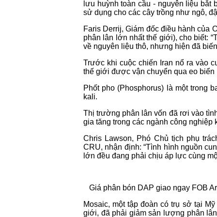
lưu huỳnh toàn cầu - nguyên liệu bắt 
sử dụng cho các cây trồng như ngô, đậ
Faris Derrij, Giám đốc điều hành của 
phân lân lớn nhất thế giới), cho biết:
về nguyên liệu thô, nhưng hiện đã biế
Trước khi cuộc chiến Iran nổ ra vào 
thế giới được vận chuyển qua eo biển 
Phốt pho (Phosphorus) là một trong b
kali.
Thị trường phân lân vốn đã rơi vào tì
gia tăng trong các ngành công nghiệp k
Chris Lawson, Phó Chủ tịch phụ trách
CRU, nhận định: “Tình hình nguồn cu
lớn đều đang phải chịu áp lực cùng một
Giá phân bón DAP giao ngay FOB Ara
Mosaic, một tập đoàn có trụ sở tại Mỹ
giới, đã phải giảm sản lượng phân lân 