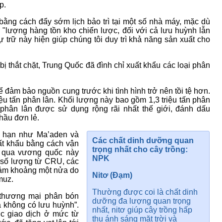
p.
ng cách đẩy sớm lịch bảo trì tại một số nhà máy, mặc dù
rì "lượng hàng tồn kho chiến lược, đối với cả lưu huỳnh lẫn
trữ này hiện giúp chúng tôi duy trì khả năng sản xuất cho
ị thắt chặt, Trung Quốc đã đình chỉ xuất khẩu các loại phân
ảm bảo nguồn cung trước khi tình hình trở nên tồi tệ hơn.
u tấn phân lân. Khối lượng này bao gồm 1,3 triệu tấn phân
phân lân được sử dụng rộng rãi nhất thế giới, đánh dấu
thầu đơn lẻ.
g hạn như Ma’aden và
Các chất dinh dưỡng quan
uất khẩu bằng cách vận
trọng nhất cho cây trồng:
n qua vương quốc này
NPK
 số lượng từ CRU, các
iảm khoảng một nửa do
Nitơ (Đạm)
muz.
Thường được coi là chất dinh
n thương mại phân bón
dưỡng đa lượng quan trọng
à không có lưu huỳnh”.
nhất, nitơ giúp cây trồng hấp
ợc giao dịch ở mức từ
thụ ánh sáng mặt trời và