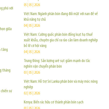
05 | 05 | 2026
ng phó với
Việt Nam: Ngành phân bón đang đối mặt với nan đề về
khả năng tự chủ
04 | 05 | 2026
chọn giữa
Việt Nam: Cường quốc phân bón đồng loạt hạ thuế
xuất khẩu, chuyên gia chỉ ra rào cản làm doanh nghiệp
bỏ lỡ cơ hội vàng
m tăng
04 | 05 | 2026
Trung Đông: Sản lượng urê sụt giảm mạnh do tắc
nghẽn vận chuyển phân bón
ng tháng
03 | 05 | 2026
Việt Nam: Hỗ trợ Sri Lanka phân bón và máy móc nông
nghiệp
 chiến sự
02 | 05 | 2026
Kenya: Biến rác hữu cơ thành phân bón sạch
01 | 05 | 2026