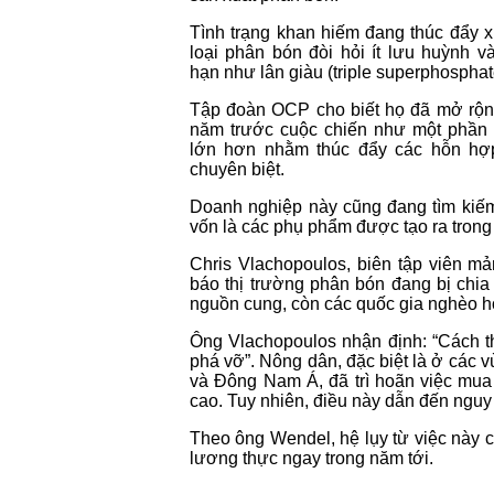
Tình trạng khan hiếm đang thúc đẩy 
loại phân bón đòi hỏi ít lưu huỳnh 
hạn như lân giàu (triple superphosphat
Tập đoàn OCP cho biết họ đã mở rộn
năm trước cuộc chiến như một phần 
lớn hơn nhằm thúc đẩy các hỗn hợ
chuyên biệt.
Doanh nghiệp này cũng đang tìm kiếm 
vốn là các phụ phẩm được tạo ra trong 
Chris Vlachopoulos, biên tập viên m
báo thị trường phân bón đang bị chi
nguồn cung, còn các quốc gia nghèo hơn
Ông Vlachopoulos nhận định: “Cách t
phá vỡ”. Nông dân, đặc biệt là ở các
và Đông Nam Á, đã trì hoãn việc mua
cao. Tuy nhiên, điều này dẫn đến nguy
Theo ông Wendel, hệ lụy từ việc này 
lương thực ngay trong năm tới.