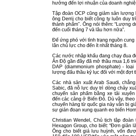
hưởng đến lợi nhuận của doanh nghiệ
Tập đoàn OCP cũng giảm sản lượng bằ
ông Derrij cho biết công ty luôn duy t
thành phẩm". Ông nói thêm: “Lượng dự 
đến cuối tháng 7 và lâu hơn nữa”.
Để ứng phó với tình trạng nguồn cung b
lân chủ lực cho đến ít nhất tháng 8.
Các nước nhập khẩu đang chạy đua để đ
Ấn Độ gần đây đã mở thầu mua 1,6 triệ
DAP (diammonium phosphate) - loại 
lượng đấu thầu kỷ lục đối với một đợt 
Các nhà sản xuất Arab Saudi, chẳn
Sabic, đã nỗ lực duy trì dòng chảy x
chuyển sản phẩm bằng xe tải xuyê
đến các cảng ở Biển Đỏ. Dù vậy, theo
chuyến hàng từ quốc gia này vẫn bị g
sự gián đoạn xung quanh eo biển Hor
Christian Wendel, Chủ tịch tập đoà
Hexagon Group, cho biết: “Đơn giản l
Ông cho biết giá lưu huỳnh, vốn đư