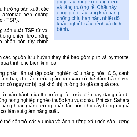
giúp cây trồng sử dụng nước
và tăng trưởng rễ. Chất này
xu hướng sản xuất các
cũng giúp cây tăng khả năng
và amoniac hơn, chẳng
chống chịu hạn hán, nhiệt độ
e - TSP).
khắc nghiệt, sâu bệnh và dịch
bệnh.
g sản xuất TSP từ vài
trong chiến lược rộng
p phân bón tùy chỉnh
các nguồn lưu huỳnh thay thế bao gồm pirit và pyrrhotite,
quá trình chế biến kim loại.
ảng phân lân tại tập đoàn nghiên cứu hàng hóa ICIS, cảnh
a làm hai, khi các nước giàu hơn vẫn có thể đảm bảo được
 có nguy cơ bị loại khỏi thị trường do giá cả quá cao.
hức vận hành của thị trường từ trước đến nay đang dần bị
 vùng nông nghiệp nghèo thuộc khu vực châu Phi cận Sahara
 hàng hoặc giảm lượng phân lân bón cho cây trồng do giá
 cơ làm sụt giảm năng suất.
có thể cản trở các vụ mùa và ảnh hưởng xấu đến sản lượng