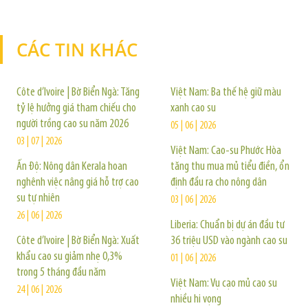
CÁC TIN KHÁC
TIN KHÁC
Côte d’Ivoire | Bờ Biển Ngà: Tăng
Việt Nam: Ba thế hệ giữ màu
tỷ lệ hưởng giá tham chiếu cho
xanh cao su
người trồng cao su năm 2026
05 | 06 | 2026
03 | 07 | 2026
Việt Nam: Cao-su Phước Hòa
Ấn Độ: Nông dân Kerala hoan
tăng thu mua mủ tiểu điền, ổn
nghênh việc nâng giá hỗ trợ cao
định đầu ra cho nông dân
su tự nhiên
03 | 06 | 2026
26 | 06 | 2026
Liberia: Chuẩn bị dự án đầu tư
Côte d’Ivoire | Bờ Biển Ngà: Xuất
36 triệu USD vào ngành cao su
khẩu cao su giảm nhẹ 0,3%
01 | 06 | 2026
trong 5 tháng đầu năm
Việt Nam: Vụ cạo mủ cao su
24 | 06 | 2026
nhiều hi vọng