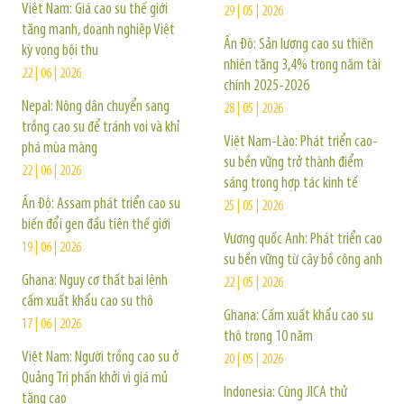
Việt Nam: Giá cao su thế giới
29 | 05 | 2026
tăng mạnh, doanh nghiệp Việt
Ấn Độ: Sản lượng cao su thiên
kỳ vọng bội thu
nhiên tăng 3,4% trong năm tài
22 | 06 | 2026
chính 2025-2026
Nepal: Nông dân chuyển sang
28 | 05 | 2026
trồng cao su để tránh voi và khỉ
Việt Nam-Lào: Phát triển cao-
phá mùa màng
su bền vững trở thành điểm
22 | 06 | 2026
sáng trong hợp tác kinh tế
Ấn Độ: Assam phát triển cao su
25 | 05 | 2026
biến đổi gen đầu tiên thế giới
Vương quốc Anh: Phát triển cao
19 | 06 | 2026
su bền vững từ cây bồ công anh
Ghana: Nguy cơ thất bại lệnh
22 | 05 | 2026
cấm xuất khẩu cao su thô
Ghana: Cấm xuất khẩu cao su
17 | 06 | 2026
thô trong 10 năm
Việt Nam: Người trồng cao su ở
20 | 05 | 2026
Quảng Trị phấn khởi vì giá mủ
Indonesia: Cùng JICA thử
tăng cao