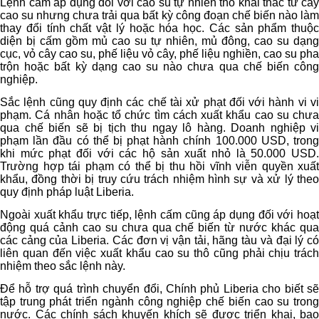
Lệnh cấm áp dụng đối với cao su tự nhiên thô khai thác từ cây
cao su nhưng chưa trải qua bất kỳ công đoạn chế biến nào làm
thay đổi tính chất vật lý hoặc hóa học. Các sản phẩm thuộc
diện bị cấm gồm mủ cao su tự nhiên, mủ đông, cao su dạng
cục, vỏ cây cao su, phế liệu vỏ cây, phế liệu nghiền, cao su pha
trộn hoặc bất kỳ dạng cao su nào chưa qua chế biến công
nghiệp.
Sắc lệnh cũng quy định các chế tài xử phạt đối với hành vi vi
phạm. Cá nhân hoặc tổ chức tìm cách xuất khẩu cao su chưa
qua chế biến sẽ bị tịch thu ngay lô hàng. Doanh nghiệp vi
phạm lần đầu có thể bị phạt hành chính 100.000 USD, trong
khi mức phạt đối với các hộ sản xuất nhỏ là 50.000 USD.
Trường hợp tái phạm có thể bị thu hồi vĩnh viễn quyền xuất
khẩu, đồng thời bị truy cứu trách nhiệm hình sự và xử lý theo
quy định pháp luật Liberia.
Ngoài xuất khẩu trực tiếp, lệnh cấm cũng áp dụng đối với hoạt
động quá cảnh cao su chưa qua chế biến từ nước khác qua
các cảng của Liberia. Các đơn vị vận tải, hãng tàu và đại lý có
liên quan đến việc xuất khẩu cao su thô cũng phải chịu trách
nhiệm theo sắc lệnh này.
Để hỗ trợ quá trình chuyển đổi, Chính phủ Liberia cho biết sẽ
tập trung phát triển ngành công nghiệp chế biến cao su trong
nước. Các chính sách khuyến khích sẽ được triển khai, bao