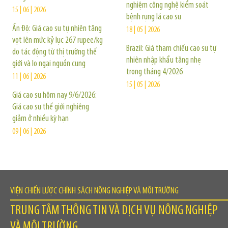
nghiệm công nghệ kiểm soát
15 | 06 | 2026
bệnh rụng lá cao su
Ấn Độ: Giá cao su tự nhiên tăng
18 | 05 | 2026
vọt lên mức kỷ lục 267 rupee/kg
Brazil: Giá tham chiếu cao su tự
do tác động từ thị trường thế
nhiên nhập khẩu tăng nhẹ
giới và lo ngại nguồn cung
trong tháng 4/2026
11 | 06 | 2026
15 | 05 | 2026
Giá cao su hôm nay 9/6/2026:
Giá cao su thế giới nghiêng
giảm ở nhiều kỳ hạn
09 | 06 | 2026
VIỆN CHIẾN LƯỢC CHÍNH SÁCH NÔNG NGHIỆP VÀ MÔI TRƯỜNG
TRUNG TÂM THÔNG TIN VÀ DỊCH VỤ NÔNG NGHIỆP
VÀ MÔI TRƯỜNG