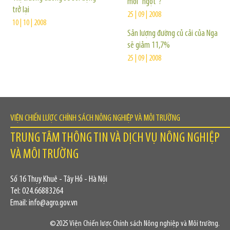
mới "ngọt"?
trở lại
25 | 09 | 2008
10 | 10 | 2008
Sản lượng đường củ cải của Nga
sẽ giảm 11,7%
25 | 09 | 2008
VIỆN CHIẾN LƯỢC CHÍNH SÁCH NÔNG NGHIỆP VÀ MÔI TRƯỜNG
TRUNG TÂM THÔNG TIN VÀ DỊCH VỤ NÔNG NGHIỆP
VÀ MÔI TRƯỜNG
Số 16 Thụy Khuê - Tây Hồ - Hà Nội
Tel: 024.66883264
Email: info@agro.gov.vn
©2025 Viện Chiến lược Chính sách Nông nghiệp và Môi trường.