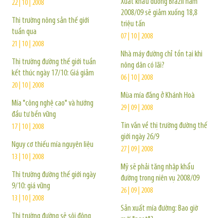
Xuất khẩu đường Brazil năm
22 | 10 | 2008
2008/09 sẽ giảm xuống 18,8
Thị trường nông sản thế giới
triệu tấn
tuần qua
07 | 10 | 2008
21 | 10 | 2008
Nhà máy đường chỉ tồn tại khi
Thị trường đường thế giới tuần
nông dân có lãi?
kết thúc ngày 17/10: Giá giảm
06 | 10 | 2008
20 | 10 | 2008
Mùa mía đắng ở Khánh Hoà
Mía "công nghệ cao" và hướng
29 | 09 | 2008
đầu tư bền vững
Tin vắn về thị trường đường thế
17 | 10 | 2008
giới ngày 26/9
Nguy cơ thiếu mía nguyên liệu
27 | 09 | 2008
13 | 10 | 2008
Mỹ sẽ phải tăng nhập khẩu
Thị trường đường thế giới ngày
đường trong niên vụ 2008/09
9/10: giá vững
26 | 09 | 2008
13 | 10 | 2008
Sản xuất mía đường: Bao giờ
Thị trường đường sẽ sôi động