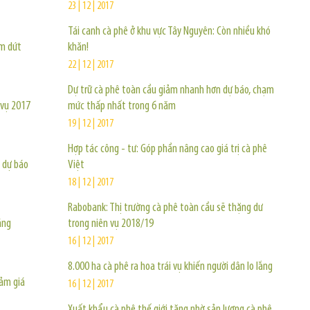
23 | 12 | 2017
Tái canh cà phê ở khu vực Tây Nguyên: Còn nhiều khó
ấm dứt
khăn!
22 | 12 | 2017
Dự trữ cà phê toàn cầu giảm nhanh hơn dự báo, chạm
 vụ 2017
mức thấp nhất trong 6 năm
19 | 12 | 2017
Hợp tác công - tư: Góp phần nâng cao giá trị cà phê
 dự báo
Việt
18 | 12 | 2017
Rabobank: Thị trường cà phê toàn cầu sẽ thặng dư
áng
trong niên vụ 2018/19
16 | 12 | 2017
8.000 ha cà phê ra hoa trái vụ khiến người dân lo lắng
iảm giá
16 | 12 | 2017
Xuất khẩu cà phê thế giới tăng nhờ sản lượng cà phê