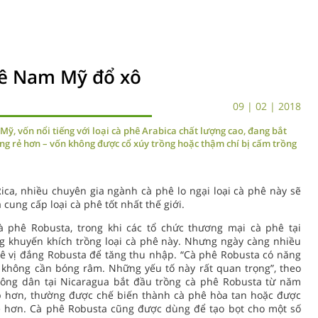
hê Nam Mỹ đổ xô
09 | 02 | 2018
ỹ, vốn nổi tiếng với loại cà phê Arabica chất lượng cao, đang bắt
ờng rẻ hơn – vốn không được cổ xúy trồng hoặc thậm chí bị cấm trồng
ca, nhiều chuyên gia ngành cà phê lo ngại loại cà phê này sẽ
cung cấp loại cà phê tốt nhất thế giới.
à phê Robusta, trong khi các tổ chức thương mại cà phê tại
g khuyến khích trồng loại cà phê này. Nhưng ngày càng nhiều
ê vị đắng Robusta để tăng thu nhập. “Cà phê Robusta có năng
và không cần bóng râm. Những yếu tố này rất quan trọng”, theo
ông dân tại Nicaragua bắt đầu trồng cà phê Robusta từ năm
ấp hơn, thường được chế biến thành cà phê hòa tan hoặc được
rẻ hơn. Cà phê Robusta cũng được dùng để tạo bọt cho một số