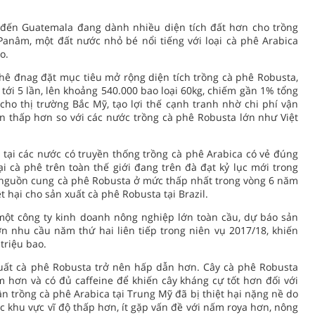
đến Guatemala đang dành nhiều diện tích đất hơn cho trồng
Panâm, một đất nước nhỏ bé nổi tiếng với loại cà phê Arabica
o.
hê đnag đặt mục tiêu mở rộng diện tích trồng cà phê Robusta,
tới 5 lần, lên khoảng 540.000 bao loại 60kg, chiếm gần 1% tổng
ho thị trường Bắc Mỹ, tạo lợi thế cạnh tranh nhờ chi phí vận
n thấp hơn so với các nước trồng cà phê Robusta lớn như Việt
tại các nước có truyền thống trồng cà phê Arabica có vẻ đúng
ại cà phê trên toàn thế giới đang trên đà đạt kỷ lục mới trong
 nguồn cung cà phê Robusta ở mức thấp nhất trong vòng 6 năm
 hại cho sản xuất cà phê Robusta tại Brazil.
 một công ty kinh doanh nông nghiệp lớn toàn cầu, dự báo sản
n nhu cầu năm thứ hai liên tiếp trong niên vụ 2017/18, khiến
 triệu bao.
xuất cà phê Robusta trở nên hấp dẫn hơn. Cây cà phê Robusta
m hơn và có đủ caffeine để khiến cây kháng cự tốt hơn đối với
ân trồng cà phê Arabica tại Trung Mỹ đã bị thiệt hại nặng nề do
c khu vực vĩ độ thấp hơn, ít gặp vấn đề với nấm roya hơn, nông