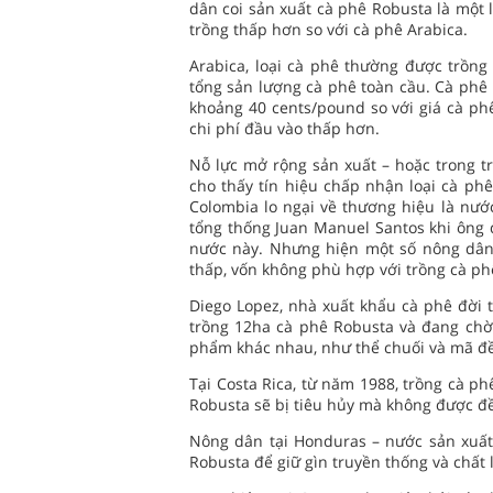
dân coi sản xuất cà phê Robusta là một 
trồng thấp hơn so với cà phê Arabica.
Arabica, loại cà phê thường được trồn
tổng sản lượng cà phê toàn cầu. Cà phê
khoảng 40 cents/pound so với giá cà phê
chi phí đầu vào thấp hơn.
Nỗ lực mở rộng sản xuất – hoặc trong t
cho thấy tín hiệu chấp nhận loại cà p
Colombia lo ngại về thương hiệu là nước
tổng thống Juan Manuel Santos khi ông 
nước này. Nhưng hiện một số nông dân 
thấp, vốn không phù hợp với trồng cà ph
Diego Lopez, nhà xuất khẩu cà phê đời t
trồng 12ha cà phê Robusta và đang chờ 
phẩm khác nhau, như thể chuối và mã đề,
Tại Costa Rica, từ năm 1988, trồng cà p
Robusta sẽ bị tiêu hủy mà không được đ
Nông dân tại Honduras – nước sản xuất
Robusta để giữ gìn truyền thống và chất 