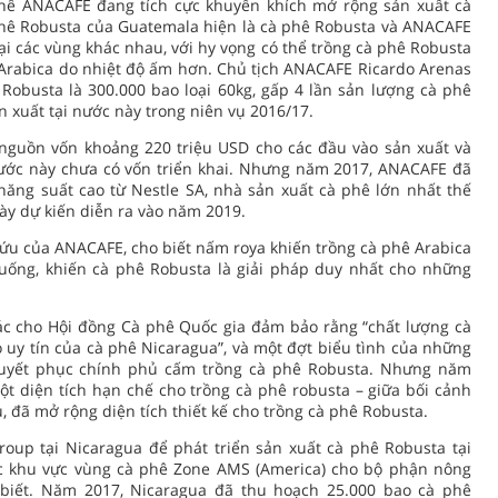
 phê ANACAFE đang tích cực khuyến khích mở rộng sản xuất cà
hê Robusta của Guatemala hiện là cà phê Robusta và ANACAFE
i các vùng khác nhau, với hy vọng có thể trồng cà phê Robusta
Arabica do nhiệt độ ấm hơn. Chủ tịch ANACAFE Ricardo Arenas
Robusta là 300.000 bao loại 60kg, gấp 4 lần sản lượng cà phê
 xuất tại nước này trong niên vụ 2016/17.
nguồn vốn khoảng 220 triệu USD cho các đầu vào sản xuất và
ớc này chưa có vốn triển khai. Nhưng năm 2017, ANACAFE đã
ăng suất cao từ Nestle SA, nhà sản xuất cà phê lớn nhất thế
này dự kiến diễn ra vào năm 2019.
ứu của ANACAFE, cho biết nấm roya khiến trồng cà phê Arabica
xuống, khiến cà phê Robusta là giải pháp duy nhất cho những
hác cho Hội đồng Cà phê Quốc gia đảm bảo rằng “chất lượng cà
o uy tín của cà phê Nicaragua”, và một đợt biểu tình của những
uyết phục chính phủ cấm trồng cà phê Robusta. Nhưng năm
t diện tích hạn chế cho trồng cà phê robusta – giữa bối cảnh
 đã mở rộng diện tích thiết kế cho trồng cà phê Robusta.
oup tại Nicaragua để phát triển sản xuất cà phê Robusta tại
đốc khu vực vùng cà phê Zone AMS (America) cho bộ phận nông
 biết. Năm 2017, Nicaragua đã thu hoạch 25.000 bao cà phê