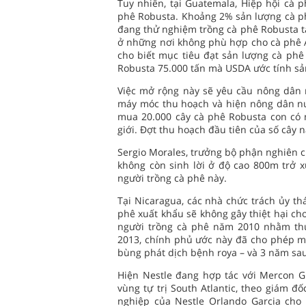
Tuy nhiên, tại Guatemala, Hiệp hội cà
phê Robusta. Khoảng 2% sản lượng cà p
đang thử nghiệm trồng cà phê Robusta tạ
ở những nơi không phù hợp cho cà phê 
cho biết mục tiêu đạt sản lượng cà phê 
Robusta 75.000 tấn mà USDA ước tính sản
Việc mở rộng này sẽ yêu cầu nông dân 
máy móc thu hoạch và hiện nông dân nư
mua 20.000 cây cà phê Robusta con có n
giới. Đợt thu hoạch đầu tiên của số cây 
Sergio Morales, trưởng bộ phận nghiên c
không còn sinh lời ở độ cao 800m trở 
người trồng cà phê này.
Tại Nicaragua, các nhà chức trách ủy t
phê xuất khẩu sẽ không gây thiệt hại ch
người trồng cà phê năm 2010 nhằm th
2013, chính phủ ước này đã cho phép mộ
bùng phát dịch bệnh roya – và 3 năm sau,
Hiện Nestle đang hợp tác với Mercon Gr
vùng tự trị South Atlantic, theo giám 
nghiệp của Nestle Orlando Garcia cho