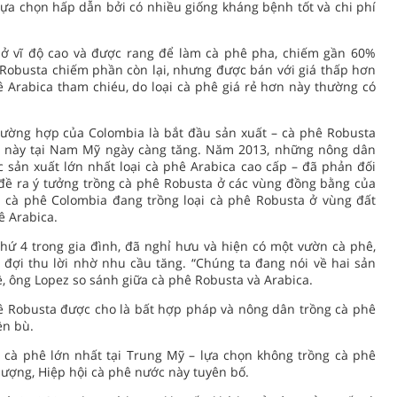
lựa chọn hấp dẫn bởi có nhiều giống kháng bệnh tốt và chi phí
g ở vĩ độ cao và được rang để làm cà phê pha, chiếm gần 60%
 Robusta chiếm phần còn lại, nhưng được bán với giá thấp hơn
 Arabica tham chiéu, do loại cà phê giá rẻ hơn này thường có
rường hợp của Colombia là bắt đầu sản xuất – cà phê Robusta
hê này tại Nam Mỹ ngày càng tăng. Năm 2013, những nông dân
 sản xuất lớn nhất loại cà phê Arabica cao cấp – đã phản đối
đề ra ý tưởng trồng cà phê Robusta ở các vùng đồng bằng của
cà phê Colombia đang trồng loại cà phê Robusta ở vùng đất
ê Arabica.
hứ 4 trong gia đình, đã nghỉ hưu và hiện có một vườn cà phê,
đợi thu lời nhờ nhu cầu tăng. “Chúng ta đang nói về hai sản
 ông Lopez so sánh giữa cà phê Robusta và Arabica.
hê Robusta được cho là bất hợp pháp và nông dân trồng cà phê
ền bù.
 cà phê lớn nhất tại Trung Mỹ – lựa chọn không trồng cà phê
lượng, Hiệp hội cà phê nước này tuyên bố.