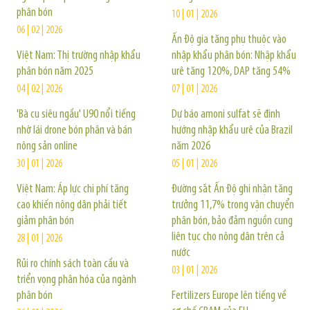
phân bón
10 | 01 | 2026
06 | 02 | 2026
Ấn Độ gia tăng phụ thuộc vào
Việt Nam: Thị trường nhập khẩu
nhập khẩu phân bón: Nhập khẩu
phân bón năm 2025
urê tăng 120%, DAP tăng 54%
04 | 02 | 2026
07 | 01 | 2026
'Bà cụ siêu ngầu' U90 nổi tiếng
Dự báo amoni sulfat sẽ định
nhờ lái drone bón phân và bán
hướng nhập khẩu urê của Brazil
nông sản online
năm 2026
30 | 01 | 2026
05 | 01 | 2026
Việt Nam: Áp lực chi phí tăng
Đường sắt Ấn Độ ghi nhận tăng
cao khiến nông dân phải tiết
trưởng 11,7% trong vận chuyển
giảm phân bón
phân bón, bảo đảm nguồn cung
liên tục cho nông dân trên cả
28 | 01 | 2026
nước
Rủi ro chính sách toàn cầu và
03 | 01 | 2026
triển vọng phân hóa của ngành
phân bón
Fertilizers Europe lên tiếng về