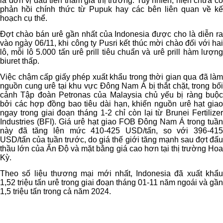
là đơn vị đầu tiên tham gia thị trường. Tuy nhiên, hiện chưa có
phản hồi chính thức từ Pupuk hay các bên liên quan về kế
hoạch cụ thể.
Đợt chào bán urê gần nhất của Indonesia được cho là diễn ra
vào ngày 06/11, khi công ty Pusri kết thúc mời chào đối với hai
lô, mỗi lô 5.000 tấn urê prill tiêu chuẩn và urê prill hàm lượng
biuret thấp.
Việc chậm cấp giấy phép xuất khẩu trong thời gian qua đã làm
nguồn cung urê tại khu vực Đông Nam Á bị thắt chặt, trong bối
cảnh Tập đoàn Petronas của Malaysia chủ yếu bị ràng buộc
bởi các hợp đồng bao tiêu dài hạn, khiến nguồn urê hạt giao
ngay trong giai đoạn tháng 1-2 chỉ còn lại từ Brunei Fertilizer
Industries (BFI). Giá urê hạt giao FOB Đông Nam Á trong tuần
này đã tăng lên mức 410-425 USD/tấn, so với 396-415
USD/tấn của tuần trước, do giá thế giới tăng mạnh sau đợt đấu
thầu lớn của Ấn Độ và mặt bằng giá cao hơn tại thị trường Hoa
Kỳ.
Theo số liệu thương mại mới nhất, Indonesia đã xuất khẩu
1,52 triệu tấn urê trong giai đoạn tháng 01-11 năm ngoái và gần
1,5 triệu tấn trong cả năm 2024.