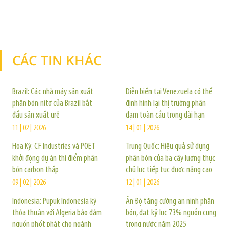
CÁC TIN KHÁC
TIN KHÁC
Brazil: Các nhà máy sản xuất
Diễn biến tại Venezuela có thể
phân bón nitơ của Brazil bắt
định hình lại thị trường phân
đầu sản xuất urê
đạm toàn cầu trong dài hạn
11 | 02 | 2026
14 | 01 | 2026
Hoa Kỳ: CF Industries và POET
Trung Quốc: Hiệu quả sử dụng
khởi động dự án thí điểm phân
phân bón của ba cây lương thực
bón carbon thấp
chủ lực tiếp tục được nâng cao
09 | 02 | 2026
12 | 01 | 2026
Indonesia: Pupuk Indonesia ký
Ấn Độ tăng cường an ninh phân
thỏa thuận với Algeria bảo đảm
bón, đạt kỷ lục 73% nguồn cung
nguồn phốt phát cho ngành
trong nước năm 2025