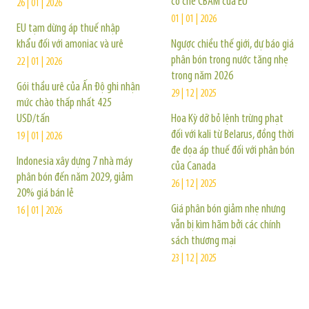
cơ chế CBAM của EU
26 | 01 | 2026
01 | 01 | 2026
EU tạm dừng áp thuế nhập
khẩu đối với amoniac và urê
Ngược chiều thế giới, dự báo giá
phân bón trong nước tăng nhẹ
22 | 01 | 2026
trong năm 2026
Gói thầu urê của Ấn Độ ghi nhận
29 | 12 | 2025
mức chào thấp nhất 425
USD/tấn
Hoa Kỳ dỡ bỏ lệnh trừng phạt
đối với kali từ Belarus, đồng thời
19 | 01 | 2026
đe dọa áp thuế đối với phân bón
Indonesia xây dựng 7 nhà máy
của Canada
phân bón đến năm 2029, giảm
26 | 12 | 2025
20% giá bán lẻ
Giá phân bón giảm nhẹ nhưng
16 | 01 | 2026
vẫn bị kìm hãm bởi các chính
sách thương mại
23 | 12 | 2025