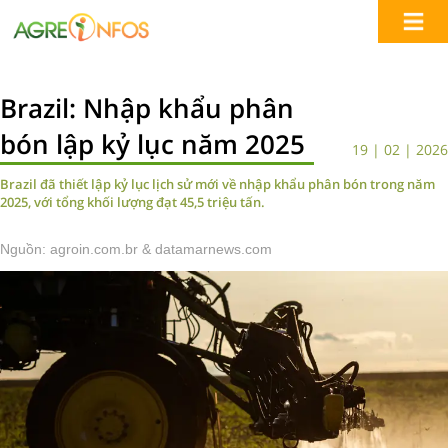
Brazil: Nhập khẩu phân
bón lập kỷ lục năm 2025
19 | 02 | 2026
Brazil đã thiết lập kỷ lục lịch sử mới về nhập khẩu phân bón trong năm
2025, với tổng khối lượng đạt 45,5 triệu tấn.
Nguồn: agroin.com.br & datamarnews.com