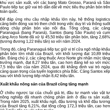
khu vực sản xuất, với các bang Mato Grosso, Paraná và São
Paulo tiếp tục giữ vai trò dẫn dắt về mức tiêu thụ phân bón trên
toàn quốc.
Để đáp ứng nhu cầu nhập khẩu lớn này, hệ thống logistics
cảng biển đóng vai trò then chốt trong việc duy trì và thông suốt
dòng chảy phân bón vào nội địa. Tổng cộng, các cảng
Paranaguá (bang Paraná), Santos (bang São Paulo) và cụm
cảng Arco Norte đã xử lý 45,50 triệu tấn phân bón, tăng 2,68%
(tương đương 1,22 triệu tấn) so với năm 2024.
Trong đó, cảng Paranaguá tiếp tục giữ vị trí cửa ngõ nhập khẩu
phân bón lớn nhất của Brazil, với khối lượng đạt 10,89 triệu
tấn. Đáng chú ý, các cảng thuộc Arco Norte ghi nhận mức tăng
trưởng mạnh, đạt 8,27 triệu tấn, cao hơn đáng kể so với mức
7,5 triệu tấn của năm 2024, qua đó khẳng định vai trò ngày
càng quan trọng của tuyến logistics phía Bắc. Cảng Santos xếp
sau với khối lượng tiếp nhận 8,42 triệu tấn.
Xuất khẩu nông sản của Brazil cũng tăng mạnh
Ở chiều ngược lại của chuỗi giá trị, đầu tư mạnh vào vật tư
nông nghiệp đã nhanh chóng phản ánh ở đầu ra sản xuất.
Trong năm 2025, xuất khẩu ngô, đậu tương và khô đậu tương
của Brazil tăng 6,21%, đạt tổng cộng 172,3 triệu tấn, cao hơn