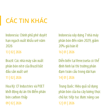
CÁC TIN KHÁC
TIN KHÁC
Indonesia: Chính phủ phê duyệt
Indonesia xây dựng 7 nhà máy
hạn ngạch xuất khẩu urê năm
phân bón đến năm 2029, giảm
2026
20% giá bán lẻ
13 | 02 | 2026
16 | 01 | 2026
Brazil: Các nhà máy sản xuất
Diễn biến tại Venezuela có thể
phân bón nitơ của Brazil bắt
định hình lại thị trường phân
đầu sản xuất urê
đạm toàn cầu trong dài hạn
11 | 02 | 2026
14 | 01 | 2026
Hoa Kỳ: CF Industries và POET
Trung Quốc: Hiệu quả sử dụng
khởi động dự án thí điểm phân
phân bón của ba cây lương thực
bón carbon thấp
chủ lực tiếp tục được nâng cao
09 | 02 | 2026
12 | 01 | 2026