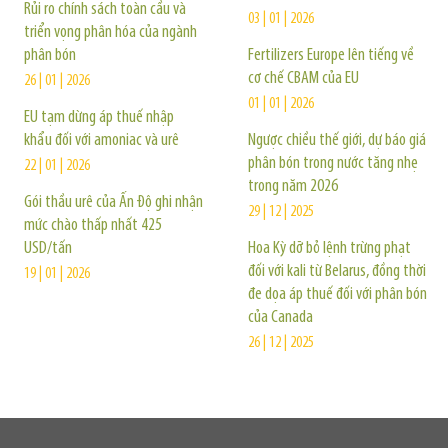
Rủi ro chính sách toàn cầu và
03 | 01 | 2026
triển vọng phân hóa của ngành
phân bón
Fertilizers Europe lên tiếng về
cơ chế CBAM của EU
26 | 01 | 2026
01 | 01 | 2026
EU tạm dừng áp thuế nhập
khẩu đối với amoniac và urê
Ngược chiều thế giới, dự báo giá
phân bón trong nước tăng nhẹ
22 | 01 | 2026
trong năm 2026
Gói thầu urê của Ấn Độ ghi nhận
29 | 12 | 2025
mức chào thấp nhất 425
USD/tấn
Hoa Kỳ dỡ bỏ lệnh trừng phạt
đối với kali từ Belarus, đồng thời
19 | 01 | 2026
đe dọa áp thuế đối với phân bón
của Canada
26 | 12 | 2025