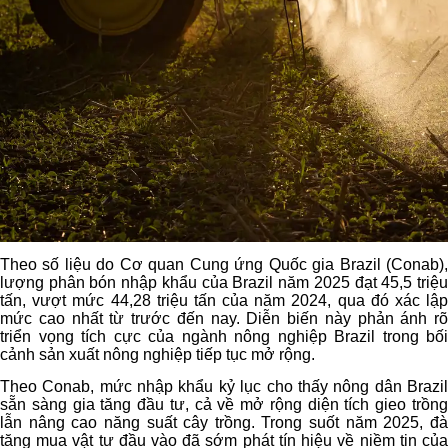
Theo số liệu do Cơ quan Cung ứng Quốc gia Brazil (Conab),
lượng phân bón nhập khẩu của Brazil năm 2025 đạt 45,5 triệu
tấn, vượt mức 44,28 triệu tấn của năm 2024, qua đó xác lập
mức cao nhất từ trước đến nay. Diễn biến này phản ánh rõ
triển vọng tích cực của ngành nông nghiệp Brazil trong bối
cảnh sản xuất nông nghiệp tiếp tục mở rộng.
Theo Conab, mức nhập khẩu kỷ lục cho thấy nông dân Brazil
sẵn sàng gia tăng đầu tư, cả về mở rộng diện tích gieo trồng
lẫn nâng cao năng suất cây trồng. Trong suốt năm 2025, đà
tăng mua vật tư đầu vào đã sớm phát tín hiệu về niềm tin của