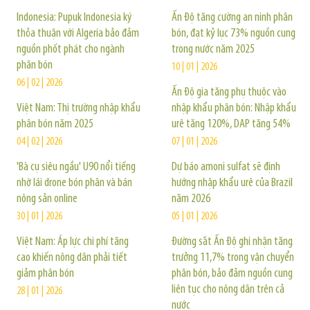
Indonesia: Pupuk Indonesia ký
Ấn Độ tăng cường an ninh phân
thỏa thuận với Algeria bảo đảm
bón, đạt kỷ lục 73% nguồn cung
nguồn phốt phát cho ngành
trong nước năm 2025
phân bón
10 | 01 | 2026
06 | 02 | 2026
Ấn Độ gia tăng phụ thuộc vào
Việt Nam: Thị trường nhập khẩu
nhập khẩu phân bón: Nhập khẩu
phân bón năm 2025
urê tăng 120%, DAP tăng 54%
04 | 02 | 2026
07 | 01 | 2026
'Bà cụ siêu ngầu' U90 nổi tiếng
Dự báo amoni sulfat sẽ định
nhờ lái drone bón phân và bán
hướng nhập khẩu urê của Brazil
nông sản online
năm 2026
30 | 01 | 2026
05 | 01 | 2026
Việt Nam: Áp lực chi phí tăng
Đường sắt Ấn Độ ghi nhận tăng
cao khiến nông dân phải tiết
trưởng 11,7% trong vận chuyển
giảm phân bón
phân bón, bảo đảm nguồn cung
liên tục cho nông dân trên cả
28 | 01 | 2026
nước