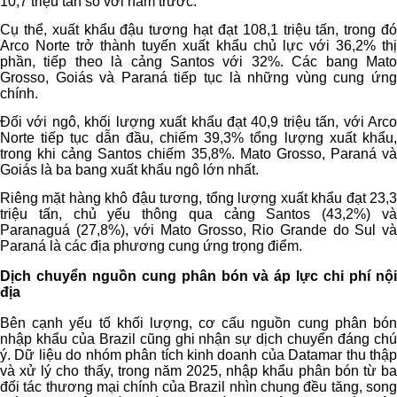
10,7 triệu tấn so với năm trước.
Cụ thể, xuất khẩu đậu tương hạt đạt 108,1 triệu tấn, trong đó
Arco Norte trở thành tuyến xuất khẩu chủ lực với 36,2% thị
phần, tiếp theo là cảng Santos với 32%. Các bang Mato
Grosso, Goiás và Paraná tiếp tục là những vùng cung ứng
chính.
Đối với ngô, khối lượng xuất khẩu đạt 40,9 triệu tấn, với Arco
Norte tiếp tục dẫn đầu, chiếm 39,3% tổng lượng xuất khẩu,
trong khi cảng Santos chiếm 35,8%. Mato Grosso, Paraná và
Goiás là ba bang xuất khẩu ngô lớn nhất.
Riêng mặt hàng khô đậu tương, tổng lượng xuất khẩu đạt 23,3
triệu tấn, chủ yếu thông qua cảng Santos (43,2%) và
Paranaguá (27,8%), với Mato Grosso, Rio Grande do Sul và
Paraná là các địa phương cung ứng trọng điểm.
Dịch chuyển nguồn cung phân bón và áp lực chi phí nội
địa
Bên cạnh yếu tố khối lượng, cơ cấu nguồn cung phân bón
nhập khẩu của Brazil cũng ghi nhận sự dịch chuyển đáng chú
ý. Dữ liệu do nhóm phân tích kinh doanh của Datamar thu thập
và xử lý cho thấy, trong năm 2025, nhập khẩu phân bón từ ba
đối tác thương mại chính của Brazil nhìn chung đều tăng, song