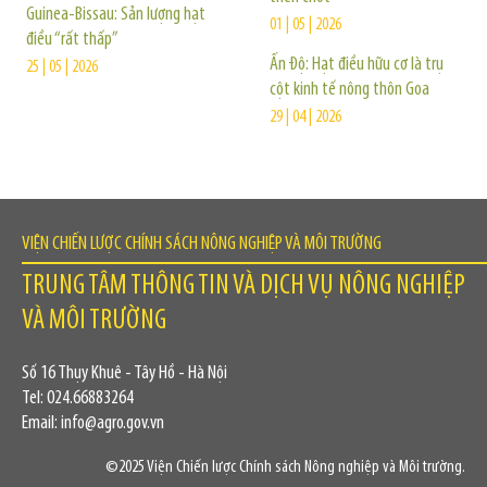
Guinea-Bissau: Sản lượng hạt
01 | 05 | 2026
điều “rất thấp”
Ấn Độ: Hạt điều hữu cơ là trụ
25 | 05 | 2026
cột kinh tế nông thôn Goa
29 | 04 | 2026
VIỆN CHIẾN LƯỢC CHÍNH SÁCH NÔNG NGHIỆP VÀ MÔI TRƯỜNG
TRUNG TÂM THÔNG TIN VÀ DỊCH VỤ NÔNG NGHIỆP
VÀ MÔI TRƯỜNG
Số 16 Thụy Khuê - Tây Hồ - Hà Nội
Tel: 024.66883264
Email: info@agro.gov.vn
©2025 Viện Chiến lược Chính sách Nông nghiệp và Môi trường.