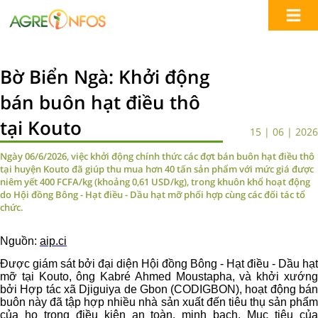
Bờ Biển Ngà: Khởi động
bán buôn hạt điều thô
tại Kouto
15 | 06 | 2026
Ngày 06/6/2026, việc khởi động chính thức các đợt bán buôn hạt điều thô
tại huyện Kouto đã giúp thu mua hơn 40 tấn sản phẩm với mức giá được
niêm yết 400 FCFA/kg (khoảng 0,61 USD/kg), trong khuôn khổ hoạt động
do Hội đồng Bông - Hạt điều - Dầu hạt mỡ phối hợp cùng các đối tác tổ
chức.
Nguồn:
aip.ci
Được giám sát bởi đại diện Hội đồng Bông - Hạt điều - Dầu hạt
mỡ tại Kouto, ông Kabré Ahmed Moustapha, và khởi xướng
bởi Hợp tác xã Djiguiya de Gbon (CODIGBON), hoạt động bán
buôn này đã tập hợp nhiều nhà sản xuất đến tiêu thụ sản phẩm
của họ trong điều kiện an toàn, minh bạch. Mục tiêu của