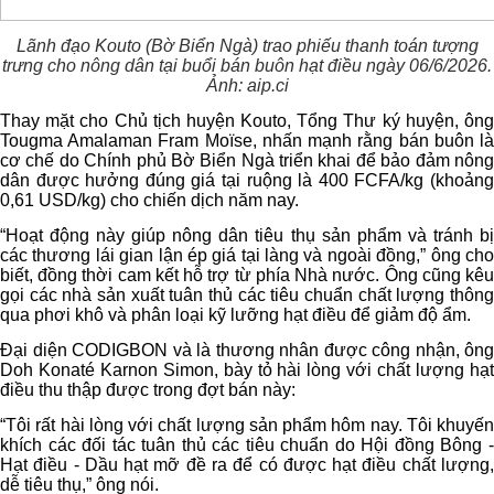
Lãnh đạo Kouto (Bờ Biển Ngà) trao phiếu thanh toán tượng
trưng cho nông dân tại buổi bán buôn hạt điều ngày 06/6/2026.
Ảnh: aip.ci
Thay mặt cho Chủ tịch huyện Kouto, Tổng Thư ký huyện, ông
Tougma Amalaman Fram Moïse, nhấn mạnh rằng bán buôn là
cơ chế do Chính phủ Bờ Biển Ngà triển khai để bảo đảm nông
dân được hưởng đúng giá tại ruộng là 400 FCFA/kg (khoảng
0,61 USD/kg) cho chiến dịch năm nay.
“Hoạt động này giúp nông dân tiêu thụ sản phẩm và tránh bị
các thương lái gian lận ép giá tại làng và ngoài đồng,” ông cho
biết, đồng thời cam kết hỗ trợ từ phía Nhà nước. Ông cũng kêu
gọi các nhà sản xuất tuân thủ các tiêu chuẩn chất lượng thông
qua phơi khô và phân loại kỹ lưỡng hạt điều để giảm độ ẩm.
Đại diện CODIGBON và là thương nhân được công nhận, ông
Doh Konaté Karnon Simon, bày tỏ hài lòng với chất lượng hạt
điều thu thập được trong đợt bán này:
“Tôi rất hài lòng với chất lượng sản phẩm hôm nay. Tôi khuyến
khích các đối tác tuân thủ các tiêu chuẩn do Hội đồng Bông -
Hạt điều - Dầu hạt mỡ đề ra để có được hạt điều chất lượng,
dễ tiêu thụ,” ông nói.