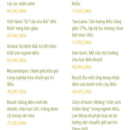
tại các vườn ươm
khẩu
03 | 06 | 2026
13 | 05 | 2026
Việt Nam: Từ “cây xóa đói” đến
Tanzania: Sản lượng điều tăng
khát vọng làm giàu
gần 17%, lập kỷ lục nhưng chưa
đạt mục tiêu
02 | 06 | 2026
11 | 05 | 2026
Ghana: Dự kiến đầu tư 60 triệu
USD vào ngành điều
Hàn Quốc: Mở cửa thị trường
cho hạt điều Brazil
01 | 06 | 2026
08 | 05 | 2026
Mozambique: Chính phủ kêu gọi
công nghiệp hóa chuỗi giá trị
Brazil: Ra mắt ứng dụng nhận
điều
diện sâu bệnh trên cây điều
29 | 05 | 2026
04 | 05 | 2026
Brazil: Giống điều mới lớn
Côte d’Ivoire: Những “mắt xích
nhanh, chịu hạn tốt, trồng được
thầm lặng” trong ngành điều,
cả trong sân nhà
Lao động nữ phân loại và lực
lượng vận chuyển giữ vai trò
27 | 05 | 2026
then chốt