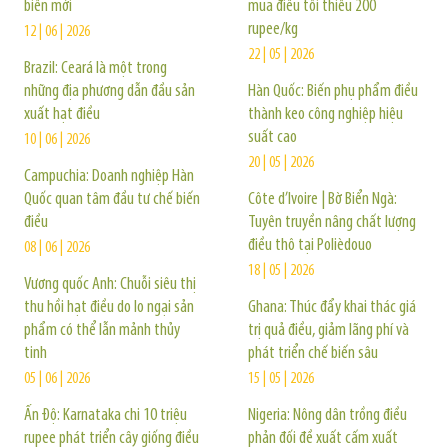
biến mới
mua điều tối thiểu 200
rupee/kg
12 | 06 | 2026
22 | 05 | 2026
Brazil: Ceará là một trong
những địa phương dẫn đầu sản
Hàn Quốc: Biến phụ phẩm điều
xuất hạt điều
thành keo công nghiệp hiệu
suất cao
10 | 06 | 2026
20 | 05 | 2026
Campuchia: Doanh nghiệp Hàn
Quốc quan tâm đầu tư chế biến
Côte d’Ivoire | Bờ Biển Ngà:
điều
Tuyên truyền nâng chất lượng
điều thô tại Polièdouo
08 | 06 | 2026
18 | 05 | 2026
Vương quốc Anh: Chuỗi siêu thị
thu hồi hạt điều do lo ngại sản
Ghana: Thúc đẩy khai thác giá
phẩm có thể lẫn mảnh thủy
trị quả điều, giảm lãng phí và
tinh
phát triển chế biến sâu
05 | 06 | 2026
15 | 05 | 2026
Ấn Độ: Karnataka chi 10 triệu
Nigeria: Nông dân trồng điều
rupee phát triển cây giống điều
phản đối đề xuất cấm xuất