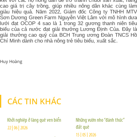
kết với các hộ nông dân để trở thành chuỗi sản xuất, nâng
cao giá trị cây trồng, giúp nhiều nông dân khác cùng làm
giàu hiệu quả. Năm 2022, Giám đốc Công ty TNHH MTV
Sơn Dương Green Farm Nguyễn Việt Lâm với mô hình dưa
lưới đạt OCOP 4 sao là 1 trong 32 gương thanh niên tiêu
biểu của cả nước đạt giải thưởng Lương Định Của. Đây là
giải thưởng cao quý của BCH Trung ương Đoàn TNCS Hồ
Chí Minh dành cho nhà nông trẻ tiêu biểu, xuất sắc.
Huy Hoàng
CÁC TIN KHÁC
TIN KHÁC
Khởi nghiệp ở làng quê ven biển
Những vườn nho “đánh thức”
đất quê
22 | 06 | 2026
15 | 05 | 2026