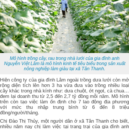
Mô hình trồng cây, rau trong nhà lưới của gia đình anh
Nguyễn Việt Lâm là mô hình kinh tế tiêu biểu trong sản xuất
nông nghiệp làm giàu tại xã Tân Thanh.
Hiện công ty của gia đình Lâm ngoài trồng dưa lưới còn mở
rộng diện tích lên hơn 3 ha vừa đưa vào trồng nhiều loại
cây khác trong nhà kính như: dưa chuột, ớt ngọt, cà chua…
đem lại doanh thu từ 2,5 đến 2,7 tỷ đồng mỗi năm. Mô hình
trên còn tạo việc làm ổn định cho 7 lao động địa phương
với mức thu nhập trung bình từ 6 đến 8 triệu
đồng/người/tháng.
Chị Đào Thị Thủy, một người dân ở xã Tân Thanh cho biết,
nhiều năm nay chị làm việc tại trang trại của gia đình anh