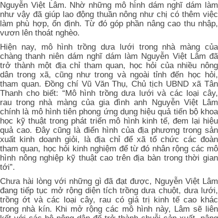
Nguyễn Việt Lâm. Nhờ những mô hình dám nghĩ dám làm
như vậy đã giúp lao động thuần nông như chị có thêm việc
làm phù hợp, ổn định. Từ đó góp phần nâng cao thu nhập,
vươn lên thoát nghèo.
Hiện nay, mô hình trồng dưa lưới trong nhà màng của
chàng thanh niên dám nghĩ dám làm Nguyễn Việt Lâm đã
trở thành một địa chỉ tham quan, học hỏi của nhiều nông
dân trong xã, cũng như trong và ngoài tỉnh đến học hỏi,
tham quan. Đồng chí Vũ Văn Thụ, Chủ tịch UBND xã Tân
Thanh cho biết: “Mô hình trồng dưa lưới và các loại cây,
rau trong nhà màng của gia đình anh Nguyễn Việt Lâm
chính là mô hình tiên phong ứng dụng hiệu quả tiến bộ khoa
học kỹ thuật trong phát triển mô hình kinh tế, đem lại hiệu
quả cao. Đây cũng là điển hình của địa phương trong sản
xuất kinh doanh giỏi, là địa chỉ để xã tổ chức các đoàn
tham quan, học hỏi kinh nghiệm để từ đó nhân rộng các mô
hình nông nghiệp kỹ thuật cao trên địa bàn trong thời gian
tới”.
Chưa hài lòng với những gì đã đạt được, Nguyễn Việt Lâm
đang tiếp tục mở rộng diện tích trồng dưa chuột, dưa lưới,
trồng ớt và các loại cây, rau có giá trị kinh tế cao khác
trong nhà kín. Khi mở rộng các mô hình này, Lâm sẽ liên