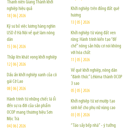
Thanh niên Giang Thành khởi
nghiệp hiệu quả
Khởi nghiệp trên đồng đất quê
hương
18 | 06 | 2026
13 | 05 | 2026
Kỹ sư bỏ việc lương hàng nghìn
USD ở Hà Nội về quê làm nông
Khởi nghiệp từ vùng đất ven
dân
rừng: Hành trình kiến tạo “đế
chế” nông sản hữu cơ nói không
15 | 06 | 2026
với hóa chất
Thắp lên khát vọng khởi nghiệp
11 | 05 | 2026
12 | 06 | 2026
Về quê khởi nghiệp, nông dân
Dấu ấn khởi nghiệp xanh của cô
“đánh thức” Lêkima thành OCOP
gái Cờ Lao
3 sao
08 | 06 | 2026
05 | 05 | 2026
Hành trình từ những chiếc lá ổi
Khởi nghiệp từ xơ mướp tạo
đến sự ra đời của sản phẩm
sinh kế cho phụ nữ vùng cao
OCOP mang thương hiệu Sơn
03 | 05 | 2026
Mộc Trà
“Táo sấy bếp nhà” - ý tưởng
04 | 06 | 2026