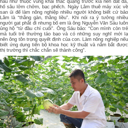
hầu như thuộc vùng khai thác quặng trước kia nên đất đá,
hố sâu lởm chởm, bạc phếch. Ngày Lâm thuê máy xúc về
san ủi để làm nông nghiệp nhiều người không biết cứ bảo
Lâm là “thằng gàn, thằng liều”. Khi nói ra ý tưởng nhiều
người gạt phắt đi nhưng bố em là ông Nguyễn Văn Sáu luôn
ủng hộ “từ đầu chí cuối”. Ông Sáu bảo: “Con mình còn trẻ
mà tuổi trẻ thường táo bạo và có những suy nghĩ mới lạ
nên ông tôn trọng quyết định của con. Làm nông nghiệp nếu
biết ứng dụng tiến bộ khoa học kỹ thuật và nắm bắt được
thị trường thì chắc chắn sẽ thành công”.