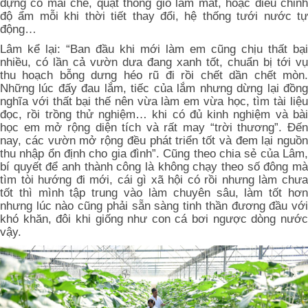
dựng có mái che, quạt thông gió làm mát, hoặc điều chỉnh
độ ẩm mỗi khi thời tiết thay đổi, hệ thống tưới nước tự
động…
Lâm kể lại: “Ban đầu khi mới làm em cũng chịu thất bại
nhiều, có lần cả vườn dưa đang xanh tốt, chuẩn bị tới vụ
thu hoạch bỗng dưng héo rũ đi rồi chết dần chết mòn.
Những lúc đấy đau lắm, tiếc của lắm nhưng dừng lại đồng
nghĩa với thất bại thế nên vừa làm em vừa học, tìm tài liệu
đọc, rồi trồng thử nghiệm… khi có đủ kinh nghiệm và bài
học em mở rộng diện tích và rất may “trời thương”. Đến
nay, các vườn mở rộng đều phát triển tốt và đem lại nguồn
thu nhập ổn định cho gia đình”. Cũng theo chia sẻ của Lâm,
bí quyết để anh thành công là không chạy theo số đông mà
tìm tòi hướng đi mới, cái gì xã hội có rồi nhưng làm chưa
tốt thì mình tập trung vào làm chuyên sâu, làm tốt hơn
nhưng lúc nào cũng phải sẵn sàng tinh thần đương đầu với
khó khăn, đôi khi giống như con cá bơi ngược dòng nước
vậy.