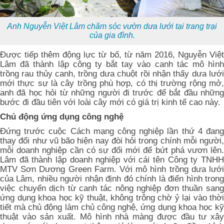
Anh Nguyễn Việt Lâm chăm sóc vườn dưa lưới tại trang trại
của gia đình.
Được tiếp thêm động lực từ bố, từ năm 2016, Nguyễn Việt
Lâm đã thành lập công ty bắt tay vào canh tác mô hình
trồng rau thủy canh, trồng dưa chuột rồi nhận thấy dưa lưới
mới thực sự là cây trồng phù hợp, có thị trường rộng mở,
anh đã học hỏi từ những người đi trước để bắt đầu những
bước đi đầu tiên với loài cây mới có giá trị kinh tế cao này.
Chủ động ứng dụng công nghệ
Đứng trước cuộc Cách mạng công nghiệp lần thứ 4 đang
thay đổi như vũ bão hiện nay đòi hỏi trong chính mỗi người,
mỗi doanh nghiệp cần có sự đổi mới để bứt phá vươn lên.
Lâm đã thành lập doanh nghiệp với cái tên Công ty TNHH
MTV Sơn Dương Green Farm. Với mô hình trồng dưa lưới
của Lâm, nhiều người nhận định đó chính là điển hình trong
việc chuyển dịch từ canh tác nông nghiệp đơn thuần sang
ứng dụng khoa học kỹ thuật, không trông chờ ỷ lại vào thời
tiết mà chủ động làm chủ công nghệ, ứng dụng khoa học kỹ
thuật vào sản xuất. Mô hình nhà màng được đầu tư xây