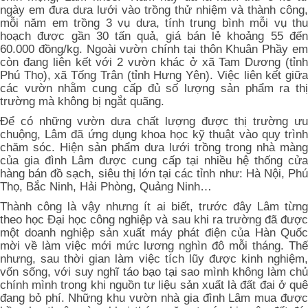
ngày em đưa dưa lưới vào trồng thử nhiệm và thành công,
mỗi năm em trồng 3 vụ dưa, tính trung bình mỗi vụ thu
hoạch được gần 30 tấn quả, giá bán lẻ khoảng 55 đến
60.000 đồng/kg. Ngoài vườn chính tại thôn Khuân Phầy em
còn đang liên kết với 2 vườn khác ở xã Tam Dương (tỉnh
Phú Thọ), xã Tống Trân (tỉnh Hưng Yên). Việc liên kết giữa
các vườn nhằm cung cấp đủ số lượng sản phẩm ra thị
trường mà không bị ngắt quãng.
Để có những vườn dưa chất lượng được thị trường ưu
chuộng, Lâm đã ứng dụng khoa học kỹ thuật vào quy trình
chăm sóc. Hiện sản phẩm dưa lưới trồng trong nhà màng
của gia đình Lâm được cung cấp tại nhiều hệ thống cửa
hàng bán đồ sạch, siêu thị lớn tại các tỉnh như: Hà Nội, Phú
Thọ, Bắc Ninh, Hải Phòng, Quảng Ninh…
Thành công là vậy nhưng ít ai biết, trước đây Lâm từng
theo học Đại học công nghiệp và sau khi ra trường đã được
một doanh nghiệp sản xuất máy phát điện của Hàn Quốc
mời về làm việc mới mức lương nghìn đô mỗi tháng. Thế
nhưng, sau thời gian làm việc tích lũy được kinh nghiệm,
vốn sống, với suy nghĩ táo bạo tại sao mình không làm chủ
chính mình trong khi nguồn tư liệu sản xuất là đất đai ở quê
đang bỏ phí. Những khu vườn nhà gia đình Lâm mua được