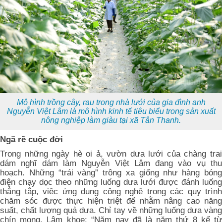
Mô hình trồng cây, rau trong nhà lưới của gia đình anh
Nguyễn Việt Lâm là mô hình kinh tế tiêu biểu trong sản xuất
nông nghiệp làm giàu tại xã Tân Thanh.
Ngã rẽ cuộc đời
Trong những ngày hè oi ả, vườn dưa lưới của chàng trai
dám nghĩ dám làm Nguyễn Việt Lâm đang vào vụ thu
hoạch. Những “trái vàng” trông xa giống như hàng bóng
điện chạy dọc theo những luống dưa lưới được đánh luống
thẳng tắp, việc ứng dụng công nghệ trong các quy trình
chăm sóc được thực hiện triệt để nhằm nâng cao năng
suất, chất lượng quả dưa. Chỉ tay về những luống dưa vàng
chín mọng, Lâm khoe: “Năm nay đã là năm thứ 8 kể từ