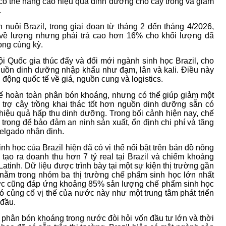
ó thể nâng cao hiệu quả dinh dưỡng cho cây trồng và giảm
.
uôi Brazil, trong giai đoạn từ tháng 2 đến tháng 4/2026,
về lượng nhưng phải trả cao hơn 16% cho khối lượng đã
ong cùng kỳ.
i Quốc gia thúc đẩy và đổi mới ngành sinh học Brazil, cho
guồn dinh dưỡng nhập khẩu như đạm, lân và kali. Điều này
 động quốc tế về giá, nguồn cung và logistics.
hế hoàn toàn phân bón khoáng, nhưng có thể giúp giảm một
trợ cây trồng khai thác tốt hơn nguồn dinh dưỡng sẵn có
hiệu quả hấp thu dinh dưỡng. Trong bối cảnh hiện nay, chế
trọng để bảo đảm an ninh sản xuất, ổn định chi phí và tăng
elgado nhận định.
 học của Brazil hiện đã có vị thế nổi bật trên bản đồ nông
 tạo ra doanh thu hơn 7 tỷ real tại Brazil và chiếm khoảng
tinh. Dữ liệu được trình bày tại một sự kiện thị trường gần
n nằm trong nhóm ba thị trường chế phẩm sinh học lớn nhất
ước cũng đáp ứng khoảng 85% sản lượng chế phẩm sinh học
ó củng cố vị thế của nước này như một trung tâm phát triển
 đầu.
 phân bón khoáng trong nước đòi hỏi vốn đầu tư lớn và thời