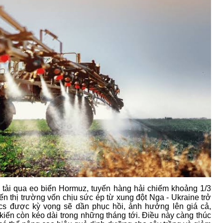
 tải qua eo biển Hormuz, tuyến hàng hải chiếm khoảng 1/3
n thị trường vốn chịu sức ép từ xung đột Nga - Ukraine trở
ics được kỳ vọng sẽ dần phục hồi, ảnh hưởng lên giá cả,
iến còn kéo dài trong những tháng tới. Điều này càng thúc