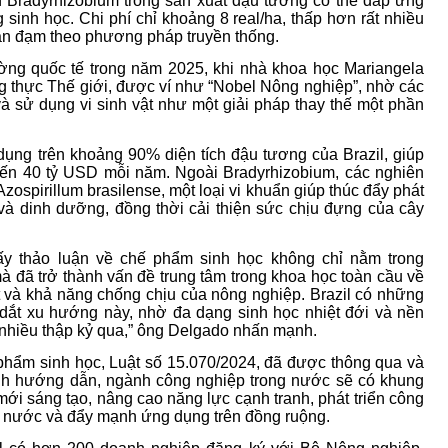
 Bradyrhizobium trong sản xuất đậu tương có thể đáp ứng
inh học. Chi phí chỉ khoảng 8 real/ha, thấp hơn rất nhiều
ân đạm theo phương pháp truyền thống.
ờng quốc tế trong năm 2025, khi nhà khoa học Mariangela
 thực Thế giới, được ví như “Nobel Nông nghiệp”, nhờ các
à sử dụng vi sinh vật như một giải pháp thay thế một phần
ụng trên khoảng 90% diện tích đậu tương của Brazil, giúp
 đến 40 tỷ USD mỗi năm. Ngoài Bradyrhizobium, các nghiên
zospirillum brasilense, một loại vi khuẩn giúp thúc đẩy phát
 và dinh dưỡng, đồng thời cải thiện sức chịu đựng của cây
ấy thảo luận về chế phẩm sinh học không chỉ nằm trong
à đã trở thành vấn đề trung tâm trong khoa học toàn cầu về
t và khả năng chống chịu của nông nghiệp. Brazil có những
 dắt xu hướng này, nhờ đa dạng sinh học nhiệt đới và nền
nhiều thập kỷ qua,” ông Delgado nhấn mạnh.
 phẩm sinh học, Luật số 15.070/2024, đã được thông qua và
ịnh hướng dẫn, ngành công nghiệp trong nước sẽ có khung
mới sáng tạo, nâng cao năng lực cạnh tranh, phát triển công
ng nước và đẩy mạnh ứng dụng trên đồng ruộng.