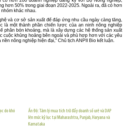
l có hơn 200 doanh nghiệp đăng ký với Bộ Nông nghiệp,
g hơn 50% trong giai đoạn 2022-2025. Ngoài ra, đã có hơn
 nhóm khác nhau.
nghệ và cơ sở sản xuất để đáp ứng nhu cầu ngày càng tăng,
c là một thành phần chiến lược của an ninh nông nghiệp
thế phân bón khoáng, mà là xây dựng các hệ thống sản xuất
các cuộc khủng hoảng bên ngoài và phù hợp hơn với các yêu
a nền nông nghiệp hiện đại,” Chủ tịch ANPII Bio kết luận.
TIN KHÁC
ọc do khó
Ấn Độ: Tâm lý mua tích trữ đẩy doanh số urê và DAP
lên mức kỷ lục tại Maharashtra, Punjab, Haryana và
Karnataka