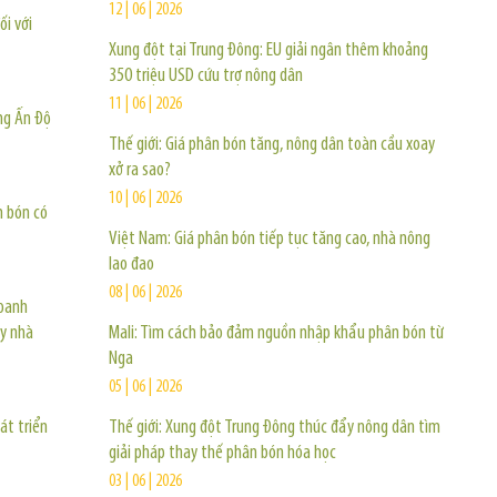
12 | 06 | 2026
ối với
Xung đột tại Trung Đông: EU giải ngân thêm khoảng
350 triệu USD cứu trợ nông dân
11 | 06 | 2026
ng Ấn Độ
Thế giới: Giá phân bón tăng, nông dân toàn cầu xoay
xở ra sao?
10 | 06 | 2026
n bón có
Việt Nam: Giá phân bón tiếp tục tăng cao, nhà nông
lao đao
08 | 06 | 2026
doanh
ây nhà
Mali: Tìm cách bảo đảm nguồn nhập khẩu phân bón từ
Nga
05 | 06 | 2026
át triển
Thế giới: Xung đột Trung Đông thúc đẩy nông dân tìm
giải pháp thay thế phân bón hóa học
03 | 06 | 2026