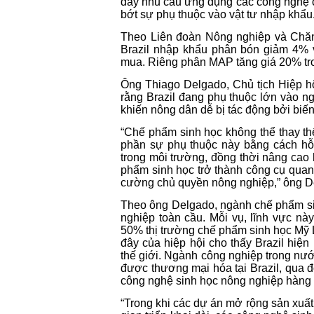
đẩy nhu cầu ứng dụng các công nghệ c
bớt sự phụ thuộc vào vật tư nhập khẩu
Theo Liên đoàn Nông nghiệp và Chăn n
Brazil nhập khẩu phân bón giảm 4% 
mua. Riêng phân MAP tăng giá 20% tr
Ông Thiago Delgado, Chủ tịch Hiệp hộ
rằng Brazil đang phụ thuộc lớn vào n
khiến nông dân dễ bị tác động bởi biến
“Chế phẩm sinh học không thể thay t
phần sự phụ thuộc này bằng cách hỗ 
trong môi trường, đồng thời nâng cao 
phẩm sinh học trở thành công cụ quan 
cường chủ quyền nông nghiệp,” ông D
Theo ông Delgado, ngành chế phẩm sinh
nghiệp toàn cầu. Mỗi vụ, lĩnh vực này
50% thị trường chế phẩm sinh học Mỹ La
đây của hiệp hội cho thấy Brazil hiệ
thế giới. Ngành công nghiệp trong n
được thương mại hóa tại Brazil, qua đ
công nghệ sinh học nông nghiệp hàng
“Trong khi các dự án mở rộng sản xuất