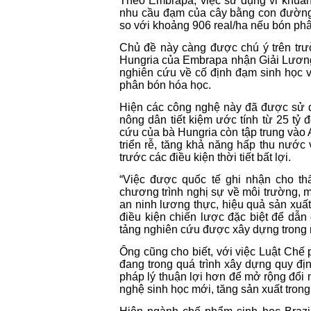
Theo Embrapa, việc sử dụng vi khuẩn
nhu cầu đạm của cây bằng con đường s
so với khoảng 906 real/ha nếu bón ph
Chủ đề này càng được chú ý trên trư
Hungria của Embrapa nhận Giải Lương
nghiên cứu về cố định đạm sinh học v
phân bón hóa học.
Hiện các công nghệ này đã được sử d
nông dân tiết kiệm ước tính từ 25 tỷ
cứu của bà Hungria còn tập trung vào A
triển rễ, tăng khả năng hấp thu nước
trước các điều kiện thời tiết bất lợi.
“Việc được quốc tế ghi nhận cho th
chương trình nghị sự về môi trường, m
an ninh lương thực, hiệu quả sản xuấ
điều kiện chiến lược đặc biệt để dẫn
tảng nghiên cứu được xây dựng trong 
Ông cũng cho biết, với việc Luật Chế
đang trong quá trình xây dựng quy đ
pháp lý thuận lợi hơn để mở rộng đổi 
nghệ sinh học mới, tăng sản xuất tro