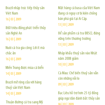
Brazil nhập trực tiếp thủy sản
Mặt hàng cá basa của Việt Nam
Việt Nam
đang có nguy cơ bị kiện chống
bán phá giá tại Ai Cập.
16 | 03 | 2009
13 | 03 | 2009
860 triệu đồng phát triển thủy
sản Nghệ An
Để sản phẩm cá tra ĐBSCL đứng
vững trên thương trường
16 | 03 | 2009
13 | 03 | 2009
Nuôi cá tra gia công: Lời ít mà
chắc ăn
Nhập khẩu thuỷ sản vào Nhật
năm 2008 giảm
16 | 03 | 2009
10 | 03 | 2009
Miền Trung được mùa cá biển
Cà Mau: Chế biến thuỷ sản vẫn
14 | 03 | 2009
còn những nỗi lo
Brazil mở rộng cửa với hàng
09 | 03 | 2009
thuỷ sản Việt Nam
Bạc Liêu hỗ trợ hơn 25 tỷ đồng
14 | 03 | 2009
giúp ngư dân đánh bắt thủy sản
Thuận đường cá tra sang Mỹ
06 | 03 | 2009