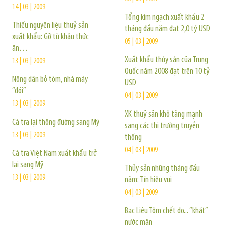
14 | 03 | 2009
Tổng kim ngạch xuất khẩu 2
Thiếu nguyên liệu thuỷ sản
tháng đầu năm đạt 2,0 tỷ USD
xuất khẩu: Gỡ từ khâu thức
05 | 03 | 2009
ăn…
Xuất khẩu thủy sản của Trung
13 | 03 | 2009
Quốc năm 2008 đạt trên 10 tỷ
Nông dân bỏ tôm, nhà máy
USD
“đói”
04 | 03 | 2009
13 | 03 | 2009
XK thuỷ sản khô tăng mạnh
Cá tra lại thông đường sang Mỹ
sang các thị trường truyền
13 | 03 | 2009
thống
04 | 03 | 2009
Cá tra Việt Nam xuất khẩu trở
lại sang Mỹ
Thủy sản những tháng đầu
13 | 03 | 2009
năm: Tín hiệu vui
04 | 03 | 2009
Bạc Liêu Tôm chết do... “khát”
nước mặn