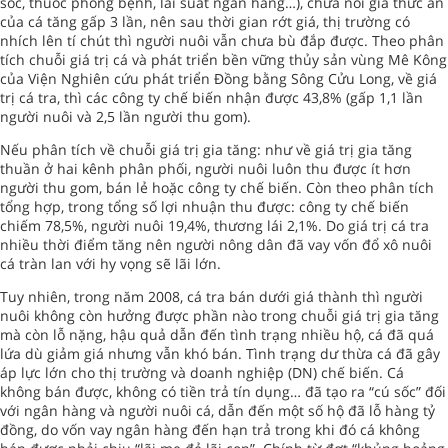
sóc, thuốc phòng bệnh, lãi suất ngân hàng…), chưa nói giá thức ăn
của cá tăng gấp 3 lần, nên sau thời gian rớt giá, thị trường có
nhích lên tí chút thì người nuôi vẫn chưa bù đắp được. Theo phân
tích chuỗi giá trị cá và phát triển bền vững thủy sản vùng Mê Kông
của Viện Nghiên cứu phát triển Đồng bằng Sông Cửu Long, về giá
trị cá tra, thì các công ty chế biến nhận được 43,8% (gấp 1,1 lần
người nuôi và 2,5 lần người thu gom).
Nếu phân tích về chuỗi giá trị gia tăng: như về giá trị gia tăng
thuần ở hai kênh phân phối, người nuôi luôn thu được ít hơn
người thu gom, bán lẻ hoặc công ty chế biến. Còn theo phân tích
tổng hợp, trong tổng số lợi nhuận thu được: công ty chế biến
chiếm 78,5%, người nuôi 19,4%, thương lái 2,1%. Do giá trị cá tra
nhiều thời điểm tăng nên người nông dân đã vay vốn đổ xô nuôi
cá tràn lan với hy vọng sẽ lãi lớn.
Tuy nhiên, trong năm 2008, cá tra bán dưới giá thành thì người
nuôi không còn hưởng được phần nào trong chuỗi giá trị gia tăng
mà còn lỗ nặng, hậu quả dẫn đến tình trạng nhiều hộ, cá đã quá
lứa dù giảm giá nhưng vẫn khó bán. Tình trạng dư thừa cá đã gây
áp lực lớn cho thị trường và doanh nghiệp (DN) chế biến. Cá
không bán được, không có tiền trả tín dụng… đã tạo ra “cú sốc” đối
với ngân hàng và người nuôi cá, dẫn đến một số hộ đã lỗ hàng tỷ
đồng, do vốn vay ngân hàng đến hạn trả trong khi đó cá không