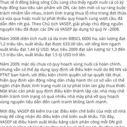
Thực tế ở đồng bằng sông Cửu Long cho thấy người nuôi cá có ký
hợp đồng bao tiêu sản phẩm với DN, các bên mới có sự ràng buộc
trách nhiệm lẫn nhau, tránh tình trạng thua lỗ như trong đợt thừa
cá vừa qua hoặc nuôi tự phát thiếu quy hoạch cung vượt cầu, đã
dẫn đến rớt giá. Theo Chủ tịch VASEP, giải pháp chủ động nguồn
nguyên liệu đã được các DN và VASEP áp dụng từ quý IV –2008.
Năm 2008 diện tích nuôi cá da trơn ĐBSCL 6000 ha, sản lượng đạt
1,2 triệu tấn, xuất khẩu đạt được 633.00 tấn, với tổng kim ngạch
xuất khẩu đạt 1,44 tỷ USD. Mục tiêu 2009 đạt sản lượng từ 1,3 đến
1,5 triệu tấn, xuất khẩu đạt 1,5 tỷ USD trở lên.
Năm 2009, mặc dù chưa có quy hoạch vùng nuôi cá hoàn chỉnh,
nhưng vẫn có thể áp dụng quy định về điều kiện nuôi do Bộ NN và
PTNT ban hành, với điều kiện chính quyền sở tại quyết liệt thực
hiện quy định vận động nông dân chấp hành thì cơ sở vẫn có thể
ngăn chặn được tình trạng nuôi cá tự phát tràn lan gây thua thiệt.
Mặt khác cần phải quy định điều kiện thành lập các nhà máy chế
biến tránh tình trạng có quá nhiều nhà máy phá vỡ quy hoạch
vùng nguyên liệu dẫn đến cạnh tranh không lành mạnh.
Mới đây, VASEP đã kiểm tra các điều kiện chế biến của một số nhà
máy để công nhận đủ điều kiện chế biến xuất khẩu. Tới đây,
VASEP sẽ điều hành xuất khẩu bằng cách phân công mỗi DN giữ