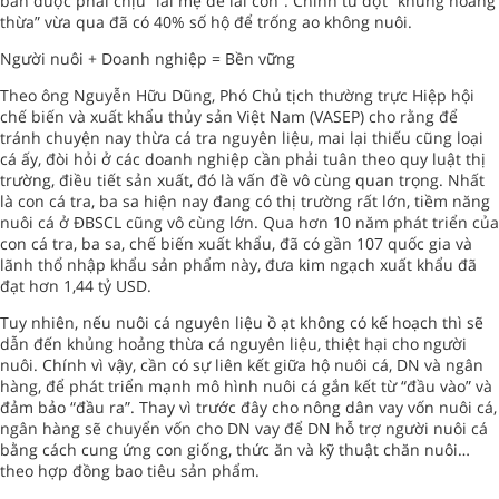
bán được phải chịu “lãi mẹ đẻ lãi con”. Chính từ đợt “khủng hoảng
thừa” vừa qua đã có 40% số hộ để trống ao không nuôi.
Người nuôi + Doanh nghiệp = Bền vững
Theo ông Nguyễn Hữu Dũng, Phó Chủ tịch thường trực Hiệp hội
chế biến và xuất khẩu thủy sản Việt Nam (VASEP) cho rằng để
tránh chuyện nay thừa cá tra nguyên liệu, mai lại thiếu cũng loại
cá ấy, đòi hỏi ở các doanh nghiệp cần phải tuân theo quy luật thị
trường, điều tiết sản xuất, đó là vấn đề vô cùng quan trọng. Nhất
là con cá tra, ba sa hiện nay đang có thị trường rất lớn, tiềm năng
nuôi cá ở ĐBSCL cũng vô cùng lớn. Qua hơn 10 năm phát triển của
con cá tra, ba sa, chế biến xuất khẩu, đã có gần 107 quốc gia và
lãnh thổ nhập khẩu sản phẩm này, đưa kim ngạch xuất khẩu đã
đạt hơn 1,44 tỷ USD.
Tuy nhiên, nếu nuôi cá nguyên liệu ồ ạt không có kế hoạch thì sẽ
dẫn đến khủng hoảng thừa cá nguyên liệu, thiệt hại cho người
nuôi. Chính vì vậy, cần có sự liên kết giữa hộ nuôi cá, DN và ngân
hàng, để phát triển mạnh mô hình nuôi cá gắn kết từ “đầu vào” và
đảm bảo “đầu ra”. Thay vì trước đây cho nông dân vay vốn nuôi cá,
ngân hàng sẽ chuyển vốn cho DN vay để DN hỗ trợ người nuôi cá
bằng cách cung ứng con giống, thức ăn và kỹ thuật chăn nuôi…
theo hợp đồng bao tiêu sản phẩm.