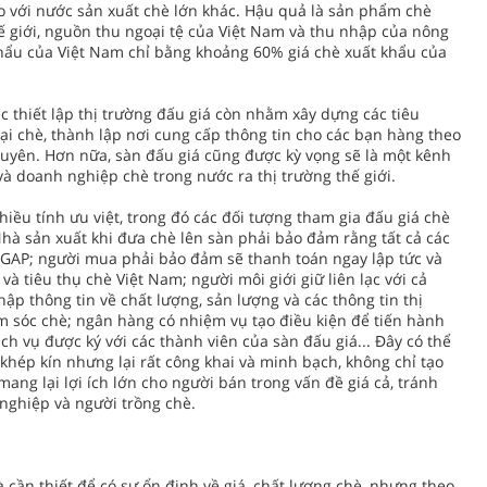
so với nước sản xuất chè lớn khác. Hậu quả là sản phẩm chè
hế giới, nguồn thu ngoại tệ của Việt Nam và thu nhập của nông
 khẩu của Việt Nam chỉ bằng khoảng 60% giá chè xuất khẩu của
ệc thiết lập thị trường đấu giá còn nhằm xây dựng các tiêu
 chè, thành lập nơi cung cấp thông tin cho các bạn hàng theo
uyên. Hơn nữa, sàn đấu giá cũng được kỳ vọng sẽ là một kênh
 doanh nghiệp chè trong nước ra thị trường thế giới.
hiều tính ưu việt, trong đó các đối tượng tham gia đấu giá chè
hà sản xuất khi đưa chè lên sàn phải bảo đảm rằng tất cả các
 GAP; người mua phải bảo đảm sẽ thanh toán ngay lập tức và
à tiêu thụ chè Việt Nam; người môi giới giữ liên lạc với cả
ập thông tin về chất lượng, sản lượng và các thông tin thị
ăm sóc chè; ngân hàng có nhiệm vụ tạo điều kiện để tiến hành
h vụ được ký với các thành viên của sàn đấu giá... Ðây có thể
khép kín nhưng lại rất công khai và minh bạch, không chỉ tạo
ng lại lợi ích lớn cho người bán trong vấn đề giá cả, tránh
 nghiệp và người trồng chè.
à cần thiết để có sự ổn định về giá, chất lượng chè, nhưng theo