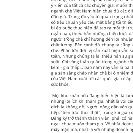
ý kiến của tất cả các chuyên gia, muốn t
ngành chè Việt Nam hiện chưa đủ các điề
đấu giá. Trong đó yếu tố quan trọng nh
có tiêu chuẩn yêu cầu mặt bằng tối thiểu
bị ép buộc thực hiện đã tạo ra một thị 
ngắn hạn, thiếu hẳn những chiến lược d
người trồng chè chỉ hướng đến lợi nhuận
chất lượng. Bên cạnh đó, chúng ta cũng k
chè. Phần lớn đơn vị sản xuất hiện vẫn s
toàn. Nhưng chúng ta lại thiếu hẳn sự gi
xuất. Cái vòng luẩn quẩn trong ngành côn
kém - giá thấp... bao năm nay vẫn là bài 
gia sẵn sàng chấp nhận chè bị ô nhiễm
của Việt Nam xuất tới các quốc gia có 
sức khỏe.
Một khó khăn nữa đang hiển hiện là làm 
những lợi ích khi tham gia, nhất là với c
dịch là không dễ. Người nông dân vốn qu
tiếp, "tiền tươi thóc thật", trong khi gi
Ðăng ký trở thành thành viên, phải có hàn
ngại, chưa muốn tham gia. Về phía doanh
mấy mặn mà, nhất là với những doanh ng