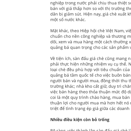
nghiệp trong nước phải chịu thua thiệt 
bán với giá thấp hơn so với thị trường t
dân bị giảm sút. Hiện nay, giá chè xuất
một số nước khác.
Mặt khác, theo Hiệp hội chè Việt Nam, vi
chuẩn cho nền công nghiệp và thương mại
dõi, xem và mua hàng một cách thường x
quảng bá quan trọng cho các sản phẩm và
Về tiện ích, sàn đấu giá chè cũng mang n
phải thực hiện những nhiệm vụ cụ thể. N
loại chè đều phù hợp với tiêu chuẩn của
quảng bá tầm quốc tế cho việc buôn bán v
người bán và người mua, đồng thời thu th
trường khác; nhà kho cất giữ, duy trì ch
việc bán hàng theo thỏa thuận mức độ dịc
coi là một quy trình chào hàng, mua bán 
thuận lợi cho người mua mà hơn hết nó ma
triệt để tình trạng ép giá giữa các doanh
Nhiều điều kiện còn bỏ trống
Rõ ràng, việc thành lập sàn đấu giá chè l