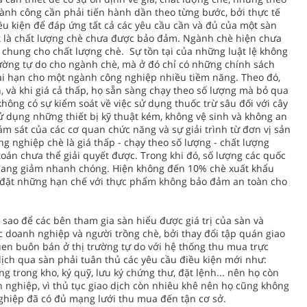
hành công cần phải tiến hành dần theo từng bước, bởi thực tế
u kiện để đáp ứng tất cả các yêu cầu cần và đủ của một sàn
ất là chất lượng chè chưa được bảo đảm. Ngành chè hiện chưa
 chung cho chất lượng chè. Sự tồn tại của những luật lệ không
trường tự do cho ngành chè, mà ở đó chỉ có những chính sách
ài hạn cho một ngành công nghiệp nhiều tiềm năng. Theo đó,
, và khi giá cả thấp, họ sẵn sàng chạy theo số lượng mà bỏ qua
hông có sự kiểm soát về việc sử dụng thuốc trừ sâu đối với cây
ử dụng những thiết bị kỹ thuật kém, không vệ sinh và không an
ám sát của các cơ quan chức năng và sự giải trình từ đơn vị sản
g nghiệp chè là giá thấp - chạy theo số lượng - chất lượng
toán chưa thể giải quyết được. Trong khi đó, số lượng các quốc
 đang giảm nhanh chóng. Hiện không đến 10% chè xuất khẩu
áp đặt những hạn chế với thực phẩm không bảo đảm an toàn cho
sao để các bên tham gia sàn hiểu được giá trị của sàn và
ác doanh nghiệp và người trồng chè, bởi thay đổi tập quán giao
en buôn bán ở thị trường tự do với hệ thống thu mua trực
ao dịch qua sàn phải tuân thủ các yêu cầu điều kiện mới như:
g trong kho, ký quỹ, lưu ký chứng thư, đặt lệnh... nên họ còn
 nghiệp, vì thủ tục giao dịch còn nhiêu khê nên họ cũng không
hiệp đã có đủ mạng lưới thu mua đến tận cơ sở.