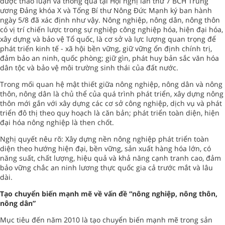
được thảo luận và thông qua tại Hội nghị lần thứ 7 BCH Trung
ương Đảng khóa X và Tổng Bí thư Nông Đức Mạnh ký ban hành
ngày 5/8 đã xác định như vậy. Nông nghiệp, nông dân, nông thôn
có vị trí chiến lược trong sự nghiệp công nghiệp hóa, hiện đại hóa,
xây dựng và bảo vệ Tổ quốc, là cơ sở và lực lượng quan trọng để
phát triển kinh tế - xã hội bền vững, giữ vững ổn định chính trị,
đảm bảo an ninh, quốc phòng; giữ gìn, phát huy bản sắc văn hóa
dân tộc và bảo vệ môi trường sinh thái của đất nước.
Trong mối quan hệ mật thiết giữa nông nghiệp, nông dân và nông
thôn, nông dân là chủ thể của quá trình phát triển, xây dựng nông
thôn mới gắn với xây dựng các cơ sở công nghiệp, dịch vụ và phát
triển đô thị theo quy hoạch là căn bản; phát triển toàn diện, hiện
đại hóa nông nghiệp là then chốt.
Nghị quyết nêu rõ: Xây dựng nền nông nghiệp phát triển toàn
diện theo hướng hiện đại, bền vững, sản xuất hàng hóa lớn, có
năng suất, chất lượng, hiệu quả và khả năng cạnh tranh cao, đảm
bảo vững chắc an ninh lương thực quốc gia cả trước mắt và lâu
dài.
Tạo chuyển biến mạnh mẽ về vấn đề “nông nghiệp, nông thôn,
nông dân”
Mục tiêu đến năm 2010 là tạo chuyển biến mạnh mẽ trong sản