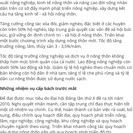
xuất nông nghiệp, kinh tế nông thôn và nâng cao đời sống nhân
dân trên cơ sở đẩy mạnh phát triển nông nghiệp, xây dựng kết
cấu hạ tầng kinh tế - xã hội nông thôn.
Tăng cường công tác xóa đói, giảm nghèo, đặc biệt ở các huyện
còn trên 50% hộ nghèo, tập trung giải quyết các vấn đề xã hội bức
xúc, giữ vững ổn định chính trị - xã hội ở nông thôn. Triển khai
một bước chương trình xây dựng nông thôn mới. Tốc độ tăng
trưởng nông, lâm, thủy sản 3 - 3,5%/năm.
Tốc độ tăng trưởng công nghiệp và dịch vụ ở nông thôn không
thấp hơn mức bình quân của cả nước. Lao động nông nghiệp còn
dưới 50% lao động xã hội. Giảm tỷ lệ hộ nghèo theo chuẩn mới, cơ
bản không còn hộ dân ở nhà tạm, tăng tỉ lệ che phủ rừng và tỷ lệ
dân cư nông thôn được sử dụng nước sạch.
Những nhiệm vụ cấp bách trước mắt
Ðể đạt được mục tiêu do Ðại hội Ðảng lần thứ X đề ra tới năm
2010, Nghị quyết nhấn mạnh, cần tập trung chỉ đạo thực hiện tốt
một số nhiệm vụ chính. Cụ thể, hoàn thành cơ bản việc rà soát, bổ
sung, điều chỉnh quy hoạch đất đai, quy hoạch phát triển nông,
lâm, ngư nghiệp; công nghiệp, khu công nghiệp và quy hoạch
chuyên ngành theo vùng. Triển khai nhanh công tác quy hoạch
xây dựng nông thôn gắn với quy hoạch phát triển đô thị.