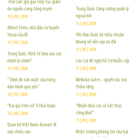
Thái Lan: giá gạo tiếp tục giảm
do nguồn cung tăng mạnh
Trung Quốc tăng cường quản lý
ngoại hối
19 | 08 | 2008
15 | 08 | 2008
Albert Frere, nhà đầu tư huyền
thoại của Bỉ
VN-Hàn Quốc ký thỏa thuận
khung về vốn vay ưu đãi
19 | 08 | 2008
15 | 08 | 2008
Trung Quốc: Kinh tế dựa vào sức
mình là chính?
Lào Cai đề nghị hỗ trợ khẩn cấp
19 | 08 | 2008
15 | 08 | 2008
“Trình độ sản xuất của nông
Melinda Gates - quyền lực mà
dân mình quá yếu”
thầm lặng
18 | 08 | 2008
15 | 08 | 2008
"Đại gia tôm sú" ở Hoà Xuân
“Muốn đưa con số sát thực
cũng khó!”
18 | 08 | 2008
15 | 08 | 2008
Quan hệ Việt Nam-Kuwait đi
vào chiều sâu
Khẩn trương phòng trừ sâu hại