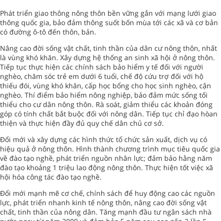
Phát triển giao thông nông thôn bền vững gắn với mạng lưới giao
thông quốc gia, bảo đảm thông suốt bốn mùa tới các xã và cơ bản
có đường ô-tô đến thôn, bản.
Nâng cao đời sống vật chất, tinh thần của dân cư nông thôn, nhất
là vùng khó khăn. Xây dựng hệ thống an sinh xã hội ở nông thôn.
Tiếp tục thực hiện các chính sách bảo hiểm y tế đối với người
nghèo, chăm sóc trẻ em dưới 6 tuổi, chế độ cứu trợ đối với hộ
thiếu đói, vùng khó khăn, cấp học bổng cho học sinh nghèo, cận
nghèo. Thí điểm bảo hiểm nông nghiệp, bảo đảm mức sống tối
thiểu cho cư dân nông thôn. Rà soát, giảm thiểu các khoản đóng
góp có tính chất bắt buộc đối với nông dân. Tiếp tục chỉ đạo hòan
thiện và thực hiện đầy đủ quy chế dân chủ cơ sở.
Ðổi mới và xây dựng các hình thức tổ chức sản xuất, dịch vụ có
hiệu quả ở nông thôn. Hình thành chương trình mục tiêu quốc gia
về đào tạo nghề, phát triển nguồn nhân lực; đảm bảo hằng năm
đào tạo khoảng 1 triệu lao động nông thôn. Thực hiện tốt việc xã
hội hóa công tác đào tạo nghề.
Ðổi mới mạnh mẽ cơ chế, chính sách để huy động cao các nguồn
lực, phát triển nhanh kinh tế nông thôn, nâng cao đời sống vật
chất, tinh thần của nông dân. Tăng mạnh đầu tư ngân sách nhà