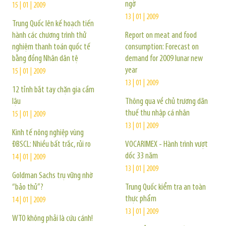
ngờ
15 | 01 | 2009
13 | 01 | 2009
Trung Quốc lên kế hoạch tiến
hành các chương trình thử
Report on meat and food
nghiệm thanh toán quốc tế
consumption: Forecast on
bằng đồng Nhân dân tệ
demand for 2009 lunar new
year
15 | 01 | 2009
13 | 01 | 2009
12 tỉnh bắt tay chặn gia cầm
lậu
Thông qua về chủ trương dãn
thuế thu nhập cá nhân
15 | 01 | 2009
13 | 01 | 2009
Kinh tế nông nghiệp vùng
ĐBSCL: Nhiều bất trắc, rủi ro
VOCARIMEX - Hành trình vượt
dốc 33 năm
14 | 01 | 2009
13 | 01 | 2009
Goldman Sachs trụ vững nhờ
“bảo thủ”?
Trung Quốc kiểm tra an toàn
thực phẩm
14 | 01 | 2009
13 | 01 | 2009
WTO không phải là cứu cánh!