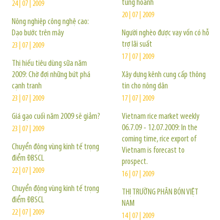
tung hoành
24 | 07 | 2009
20 | 07 | 2009
Nông nghiệp công nghệ cao:
Dạo bước trên mây
Người nghèo được vay vốn có hỗ
trợ lãi suất
23 | 07 | 2009
17 | 07 | 2009
Thị hiếu tiêu dùng sữa năm
2009: Chờ đợi những bứt phá
Xây dựng kênh cung cấp thông
cạnh tranh
tin cho nông dân
23 | 07 | 2009
17 | 07 | 2009
Giá gạo cuối năm 2009 sẽ giảm?
Vietnam rice market weekly
06.7.09 - 12.07.2009: In the
23 | 07 | 2009
coming time, rice export of
Chuyển động vùng kinh tế trọng
Vietnam is forecast to
điểm ĐBSCL
prospect.
22 | 07 | 2009
16 | 07 | 2009
Chuyển động vùng kinh tế trọng
THỊ TRƯỜNG PHÂN BÓN VIỆT
điểm ĐBSCL
NAM
22 | 07 | 2009
14 | 07 | 2009