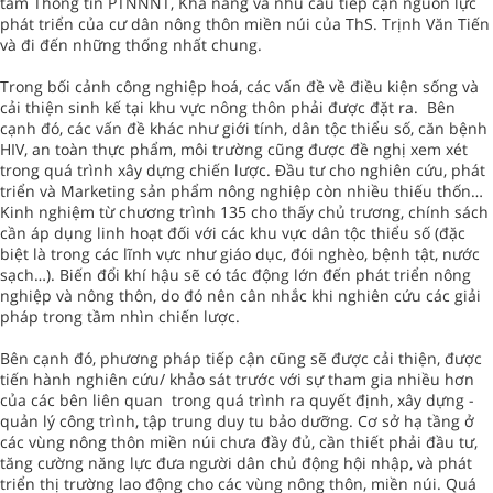
tâm Thông tin PTNNNT, Khả năng và nhu cầu tiếp cận nguồn lực
phát triển của cư dân nông thôn miền núi của ThS. Trịnh Văn Tiến
và đi đến những thống nhất chung.
Trong bối cảnh công nghiệp hoá, các vấn đề về điều kiện sống và
cải thiện sinh kế tại khu vực nông thôn phải được đặt ra. Bên
cạnh đó, các vấn đề khác như giới tính, dân tộc thiểu số, căn bệnh
HIV, an toàn thực phẩm, môi trường cũng được đề nghị xem xét
trong quá trình xây dựng chiến lược. Đầu tư cho nghiên cứu, phát
triển và Marketing sản phẩm nông nghiệp còn nhiều thiếu thốn…
Kinh nghiệm từ chương trình 135 cho thấy chủ trương, chính sách
cần áp dụng linh hoạt đối với các khu vực dân tộc thiểu số (đặc
biệt là trong các lĩnh vực như giáo dục, đói nghèo, bệnh tật, nước
sạch…). Biến đổi khí hậu sẽ có tác động lớn đến phát triển nông
nghiệp và nông thôn, do đó nên cân nhắc khi nghiên cứu các giải
pháp trong tầm nhìn chiến lược.
Bên cạnh đó, phương pháp tiếp cận cũng sẽ được cải thiện, được
tiến hành nghiên cứu/ khảo sát trước với sự tham gia nhiều hơn
của các bên liên quan trong quá trình ra quyết định, xây dựng -
quản lý công trình, tập trung duy tu bảo dưỡng. Cơ sở hạ tầng ở
các vùng nông thôn miền núi chưa đầy đủ, cần thiết phải đầu tư,
tăng cường năng lực đưa người dân chủ động hội nhập, và phát
triển thị trường lao động cho các vùng nông thôn, miền núi. Quá