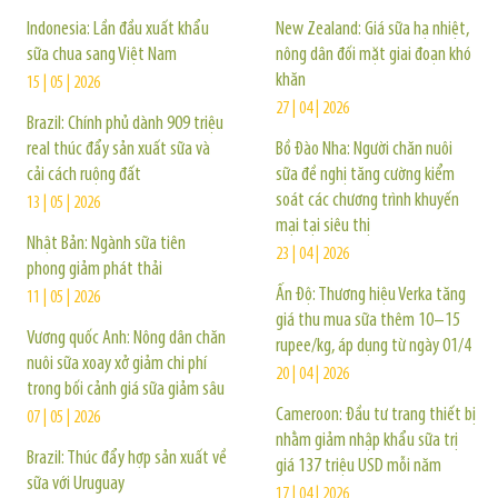
Indonesia: Lần đầu xuất khẩu
New Zealand: Giá sữa hạ nhiệt,
sữa chua sang Việt Nam
nông dân đối mặt giai đoạn khó
khăn
15 | 05 | 2026
27 | 04 | 2026
Brazil: Chính phủ dành 909 triệu
real thúc đẩy sản xuất sữa và
Bồ Đào Nha: Người chăn nuôi
cải cách ruộng đất
sữa đề nghị tăng cường kiểm
soát các chương trình khuyến
13 | 05 | 2026
mại tại siêu thị
Nhật Bản: Ngành sữa tiên
23 | 04 | 2026
phong giảm phát thải
Ấn Độ: Thương hiệu Verka tăng
11 | 05 | 2026
giá thu mua sữa thêm 10–15
Vương quốc Anh: Nông dân chăn
rupee/kg, áp dụng từ ngày 01/4
nuôi sữa xoay xở giảm chi phí
20 | 04 | 2026
trong bối cảnh giá sữa giảm sâu
Cameroon: Đầu tư trang thiết bị
07 | 05 | 2026
nhằm giảm nhập khẩu sữa trị
Brazil: Thúc đẩy hợp sản xuất về
giá 137 triệu USD mỗi năm
sữa với Uruguay
17 | 04 | 2026