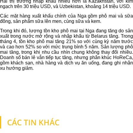
Hai thị trường nhập khẩu nhiều hơn là Kazakhstan, với kim
ngạch trên 30 triệu USD, và Uzbekistan, khoảng 14 triệu USD.
Các mặt hàng xuất khẩu chính của Nga gồm phô mai và sữa
đông, sản phẩm sữa lên men, cùng sữa và kem.
Trong khi đó, lượng tồn kho phô mai tại Nga đang tăng do sản
xuất trong nước mở rộng và nhập khẩu từ Belarus tăng. Trong
tháng 4, tồn kho phô mai tăng 21% so với cùng kỳ năm trước
và cao hơn 52% so với mức trung bình 5 năm. Sản lượng phô
mai tăng, trong khi nhu cầu nhìn chung không thay đổi nhiều.
Doanh số bán lẻ vẫn tiếp tục tăng, nhưng phân khúc HoReCa,
gồm khách sạn, nhà hàng và dịch vụ ăn uống, đang ghi nhận
xu hướng giảm.
CÁC TIN KHÁC
TIN KHÁC