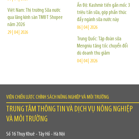
Ấn Độ: Kashmir tiến gần mốc 3
Việt Nam: Thị trường Sữa nước
triệu tấn sữa, góp phần thúc
qua lăng kính sàn TMĐT Shopee
đẩy ngành sữa nước này
năm 2026
06 | 04 | 2026
29 | 04 | 2026
Trung Quốc: Tập đoàn sữa
Mengniu tăng tốc chuyển đổi
dù doanh thu giảm
04 | 04 | 2026
VIỆN CHIẾN LƯỢC CHÍNH SÁCH NÔNG NGHIỆP VÀ MÔI TRƯỜNG
TRUNG TÂM THÔNG TIN VÀ DỊCH VỤ NÔNG NGHIỆP
VÀ MÔI TRƯỜNG
Số 16 Thụy Khuê - Tây Hồ - Hà Nội