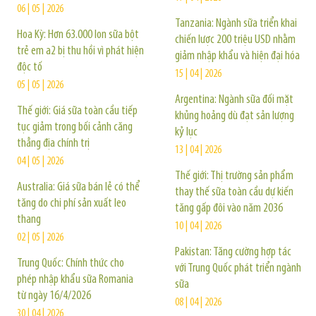
06 | 05 | 2026
Tanzania: Ngành sữa triển khai
Hoa Kỳ: Hơn 63.000 lon sữa bột
chiến lược 200 triệu USD nhằm
trẻ em a2 bị thu hồi vì phát hiện
giảm nhập khẩu và hiện đại hóa
độc tố
15 | 04 | 2026
05 | 05 | 2026
Argentina: Ngành sữa đối mặt
Thế giới: Giá sữa toàn cầu tiếp
khủng hoảng dù đạt sản lượng
tục giảm trong bối cảnh căng
kỷ lục
thẳng địa chính trị
13 | 04 | 2026
04 | 05 | 2026
Thế giới: Thị trường sản phẩm
Australia: Giá sữa bán lẻ có thể
thay thế sữa toàn cầu dự kiến
tăng do chi phí sản xuất leo
tăng gấp đôi vào năm 2036
thang
10 | 04 | 2026
02 | 05 | 2026
Pakistan: Tăng cường hợp tác
Trung Quốc: Chính thức cho
với Trung Quốc phát triển ngành
phép nhập khẩu sữa Romania
sữa
từ ngày 16/4/2026
08 | 04 | 2026
30 | 04 | 2026