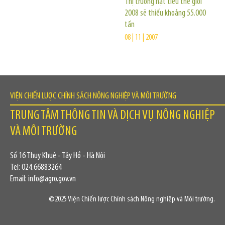
Thị trường hạt tiêu thế giới
2008 sẽ thiếu khoảng 55.000
tấn
08 | 11 | 2007
VIỆN CHIẾN LƯỢC CHÍNH SÁCH NÔNG NGHIỆP VÀ MÔI TRƯỜNG
TRUNG TÂM THÔNG TIN VÀ DỊCH VỤ NÔNG NGHIỆP
VÀ MÔI TRƯỜNG
Số 16 Thụy Khuê - Tây Hồ - Hà Nội
Tel: 024.66883264
Email: info@agro.gov.vn
©2025 Viện Chiến lược Chính sách Nông nghiệp và Môi trường.