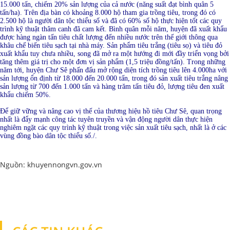
15.000 tấn, chiếm 20% sản lượng của cả nước (năng suất đạt bình quân 5
tấn/ha). Trên địa bàn có khoảng 8.000 hộ tham gia trồng tiêu, trong đó có
2.500 hộ là người dân tộc thiểu số và đã có 60% số hộ thực hiện tốt các quy
trình kỹ thuật thâm canh đã cam kết. Bình quân mỗi năm, huyện đã xuất khẩu
được hàng ngàn tấn tiêu chất lượng đến nhiều nước trên thế giới thông qua
khâu chế biến tiêu sạch tại nhà máy. Sản phẩm tiêu trắng (tiêu sọ) và tiêu đỏ
xuất khẩu tuy chưa nhiều, song đã mở ra một hướng đi mới đầy triển vọng bởi
tăng thêm giá trị cho một đơn vị sản phẩm (1,5 triệu đồng/tấn). Trong những
năm tới, huyện Chư Sê phấn đấu mở rộng diện tích trồng tiêu lên 4.000ha với
sản lượng ổn định từ 18.000 đến 20.000 tấn, trong đó sản xuất tiêu trắng nâng
sản lượng từ 700 đến 1.000 tấn và hàng trăm tấn tiêu đỏ, lượng tiêu đen xuất
khẩu chiếm 50%.
Để giữ vững và nâng cao vị thế của thương hiệu hồ tiêu Chư Sê, quan trọng
nhất là đẩy mạnh công tác tuyên truyền và vận động người dân thực hiện
nghiêm ngặt các quy trình kỹ thuật trong việc sản xuất tiêu sạch, nhất là ở các
vùng đồng bào dân tộc thiểu số./.
Nguồn: khuyennongvn.gov.vn