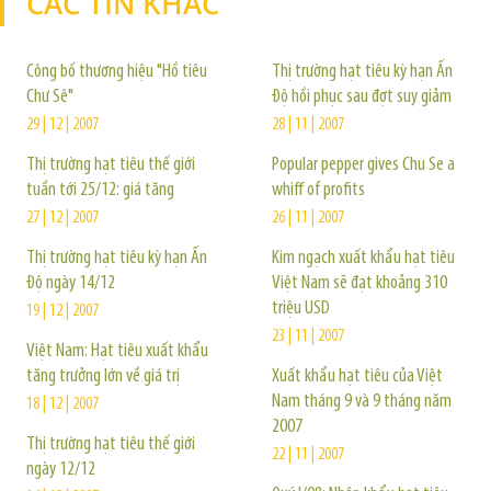
CÁC TIN KHÁC
TIN KHÁC
Công bố thương hiệu "Hồ tiêu
Thị trường hạt tiêu kỳ hạn Ấn
Chư Sê"
Độ hồi phục sau đợt suy giảm
29 | 12 | 2007
28 | 11 | 2007
Thị trường hạt tiêu thế giới
Popular pepper gives Chu Se a
tuần tới 25/12: giá tăng
whiff of profits
27 | 12 | 2007
26 | 11 | 2007
Thị trường hạt tiêu kỳ hạn Ấn
Kim ngạch xuất khẩu hạt tiêu
Độ ngày 14/12
Việt Nam sẽ đạt khoảng 310
triệu USD
19 | 12 | 2007
23 | 11 | 2007
Việt Nam: Hạt tiêu xuất khẩu
tăng trưởng lớn về giá trị
Xuất khẩu hạt tiêu của Việt
Nam tháng 9 và 9 tháng năm
18 | 12 | 2007
2007
Thị trường hạt tiêu thế giới
22 | 11 | 2007
ngày 12/12