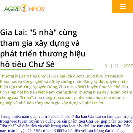
Gia Lai: "5 nhà" cùng
tham gia xây dựng và
phát triển thương hiệu
hồ tiêu Chư Sê
31 | 12 | 2007
Thương hiệu Hồ tiêu Chư Sê (Gia Lai) đã được Cục Sở hữu Trí tuệ (Bộ
Khoa học và Công nghệ) cấp Giấy chứng nhận đăng ký độc quyền nhãn
hiệu tập thể. Ông Nguyễn Dũng, Chủ tịch UBND huyện Chư Sê, Phó chủ
tịch Hiệp hội hồ tiêu Việt Nam khẳng định: Thương hiệu này là sản phẩm
chung của "5 nhà": nhà nông, nhà quản lý, nhà khoa học, nhà doanh
nghiệp và nhà báo cùng tham gia xây dựng và phát triển.
Trong nhiều năm qua, vai trò các nhà báo ở địa bàn Gia Lai có tầm quan trọng
trong việc tuyên truyền và quảng bá sản phẩm tiêu Chư Sê, góp phần tạo bước
"đột phá" về diện tích và chất lượng cho loại cây chủ lực này của huyện. Đến
nay, toàn huyện Chư Sê có hơn 3.000ha hồ tiêu với sản lượng đạt khoảng