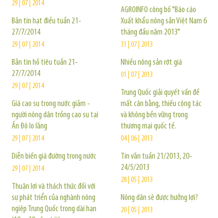
29 | 07 | 2014
AGROINFO công bố "Báo cáo
Bản tin hạt điều tuần 21-
Xuất khẩu nông sản Việt Nam 6
27/7/2014
tháng đầu năm 2013"
29 | 07 | 2014
31 | 07 | 2013
Bản tin hồ tiêu tuần 21-
Nhiều nông sản rớt giá
27/7/2014
01 | 07 | 2013
29 | 07 | 2014
Trung Quốc giải quyết vấn đề
Giá cao su trong nước giảm -
mất cân bằng, thiếu cộng tác
người nông dân trồng cao su tại
và không bền vững trong
Ấn Độ lo lắng
thương mại quốc tế.
29 | 07 | 2014
04 | 06 | 2013
Diễn biến giá đường trong nước
Tin vắn tuần 21/2013, 20-
24/5/2013
29 | 07 | 2014
28 | 05 | 2013
Thuận lợi và thách thức đối với
sự phát triển của nghành nông
Nông dân sẽ được hưởng lợi?
ngiệp Trung Quốc trong dài hạn
20 | 05 | 2013