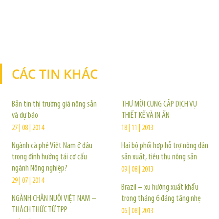
CÁC TIN KHÁC
TIN KHÁC
Bản tin thị trường giá nông sản
THƯ MỜI CUNG CẤP DỊCH VỤ
và dự báo
THIẾT KẾ VÀ IN ẤN
27 | 08 | 2014
18 | 11 | 2013
Ngành cà phê Việt Nam ở đâu
Hai bộ phối hợp hỗ trợ nông dân
trong định hướng tái cơ cấu
sản xuất, tiêu thụ nông sản
ngành Nông nghiệp?
09 | 08 | 2013
29 | 07 | 2014
Brazil – xu hướng xuất khẩu
NGÀNH CHĂN NUÔI VIỆT NAM –
trong tháng 6 đáng tăng nhẹ
THÁCH THỨC TỪ TPP
06 | 08 | 2013