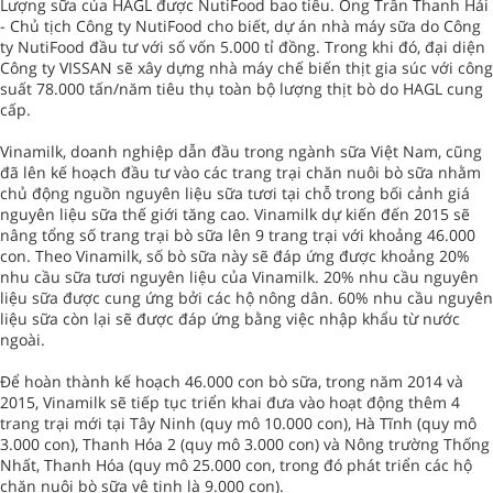
Lượng sữa của HAGL được NutiFood bao tiêu. Ông Trần Thanh Hải
- Chủ tịch Công ty NutiFood cho biết, dự án nhà máy sữa do Công
ty NutiFood đầu tư với số vốn 5.000 tỉ đồng. Trong khi đó, đại diện
Công ty VISSAN sẽ xây dựng nhà máy chế biến thịt gia súc với công
suất 78.000 tấn/năm tiêu thụ toàn bộ lượng thịt bò do HAGL cung
cấp.
Vinamilk, doanh nghiệp dẫn đầu trong ngành sữa Việt Nam, cũng
đã lên kế hoạch đầu tư vào các trang trại chăn nuôi bò sữa nhằm
chủ động nguồn nguyên liệu sữa tươi tại chỗ trong bối cảnh giá
nguyên liệu sữa thế giới tăng cao. Vinamilk dự kiến đến 2015 sẽ
nâng tổng số trang trại bò sữa lên 9 trang trại với khoảng 46.000
con. Theo Vinamilk, số bò sữa này sẽ đáp ứng được khoảng 20%
nhu cầu sữa tươi nguyên liệu của Vinamilk. 20% nhu cầu nguyên
liệu sữa được cung ứng bởi các hộ nông dân. 60% nhu cầu nguyên
liệu sữa còn lại sẽ được đáp ứng bằng việc nhập khẩu từ nước
ngoài.
Để hoàn thành kế hoạch 46.000 con bò sữa, trong năm 2014 và
2015, Vinamilk sẽ tiếp tục triển khai đưa vào hoạt động thêm 4
trang trại mới tại Tây Ninh (quy mô 10.000 con), Hà Tĩnh (quy mô
3.000 con), Thanh Hóa 2 (quy mô 3.000 con) và Nông trường Thống
Nhất, Thanh Hóa (quy mô 25.000 con, trong đó phát triển các hộ
chăn nuôi bò sữa vệ tinh là 9.000 con).