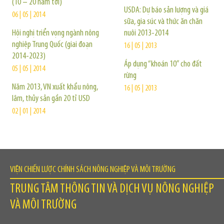
(10 – 20 năm tới)
USDA: Dự báo sản lượng và giá
06 | 05 | 2014
sữa, gia súc và thức ăn chăn
Hội nghị triển vọng ngành nông
nuôi 2013-2014
nghiệp Trung Quốc (giai đoạn
16 | 05 | 2013
2014-2023)
Áp dụng “khoán 10” cho đất
05 | 05 | 2014
rừng
Năm 2013, VN xuất khẩu nông,
16 | 05 | 2013
lâm, thủy sản gần 20 tỉ USD
02 | 01 | 2014
VIỆN CHIẾN LƯỢC CHÍNH SÁCH NÔNG NGHIỆP VÀ MÔI TRƯỜNG
TRUNG TÂM THÔNG TIN VÀ DỊCH VỤ NÔNG NGHIỆP
VÀ MÔI TRƯỜNG