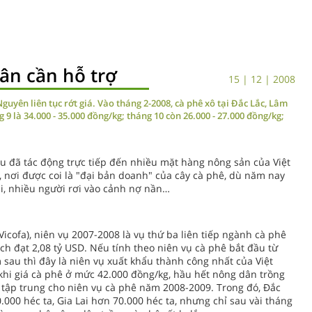
dân cần hỗ trợ
15 | 12 | 2008
guyên liên tục rớt giá. Vào tháng 2-2008, cà phê xô tại Đắc Lắc, Lâm
 9 là 34.000 - 35.000 đồng/kg; tháng 10 còn 26.000 - 27.000 đồng/kg;
u đã tác động trực tiếp đến nhiều mặt hàng nông sản của Việt
, nơi được coi là "đại bản doanh" của cây cà phê, dù năm nay
, nhiều người rơi vào cảnh nợ nần…
Vicofa), niên vụ 2007-2008 là vụ thứ ba liên tiếp ngành cà phê
gạch đạt 2,08 tỷ USD. Nếu tính theo niên vụ cà phê bắt đầu từ
sau thì đây là niên vụ xuất khẩu thành công nhất của Việt
 khi giá cà phê ở mức 42.000 đồng/kg, hầu hết nông dân trồng
 tập trung cho niên vụ cà phê năm 2008-2009. Trong đó, Đắc
000 héc ta, Gia Lai hơn 70.000 héc ta, nhưng chỉ sau vài tháng