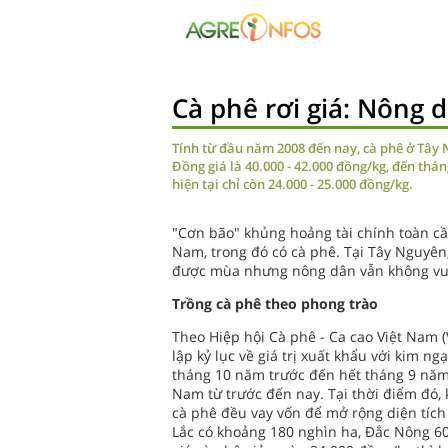
Cà phê rơi giá: Nông 
Tính từ đầu năm 2008 đến nay, cà phê ở Tây N
Đồng giá là 40.000 - 42.000 đồng/kg, đến tháng
hiện tại chỉ còn 24.000 - 25.000 đồng/kg.
"Cơn bão" khủng hoảng tài chính toàn cầ
Nam, trong đó có cà phê. Tại Tây Nguyên
được mùa nhưng nông dân vẫn không vui
Trồng cà phê theo phong trào
Theo Hiệp hội Cà phê - Ca cao Việt Nam (
lập kỷ lục về giá trị xuất khẩu với kim n
tháng 10 năm trước đến hết tháng 9 năm 
Nam từ trước đến nay. Tại thời điểm đó,
cà phê đều vay vốn để mở rộng diện tích
Lắc có khoảng 180 nghìn ha, Đắc Nông 60.