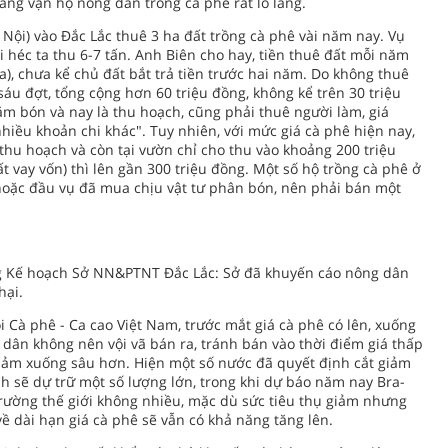
àng vạn hộ nông dân trồng cà phê rất lo lắng.
Nội) vào Đắc Lắc thuê 3 ha đất trồng cà phê vài năm nay. Vụ
 héc ta thu 6-7 tấn. Anh Biên cho hay, tiền thuê đất mỗi năm
ta), chưa kể chủ đất bắt trả tiền trước hai năm. Do không thuê
sáu đợt, tổng cộng hơn 60 triệu đồng, không kể trên 30 triệu
m bón và nay là thu hoạch, cũng phải thuê người làm, giá
hiều khoản chi khác". Tuy nhiên, với mức giá cà phê hiện nay,
 thu hoạch và còn tại vườn chỉ cho thu vào khoảng 200 triệu
ất vay vốn) thì lên gần 300 triệu đồng. Một số hộ trồng cà phê ở
oặc đầu vụ đã mua chịu vật tư phân bón, nên phải bán một
 Kế hoạch Sở NN&PTNT Đắc Lắc: Sở đã khuyến cáo nông dân
hại.
 Cà phê - Ca cao Việt Nam, trước mắt giá cà phê có lên, xuống
g dân không nên vội vã bán ra, tránh bán vào thời điểm giá thấp
á giảm xuống sâu hơn. Hiện một số nước đã quyết định cắt giảm
nh sẽ dự trữ một số lượng lớn, trong khi dự báo năm nay Bra-
trường thế giới không nhiều, mặc dù sức tiêu thụ giảm nhưng
 về dài hạn giá cà phê sẽ vẫn có khả năng tăng lên.