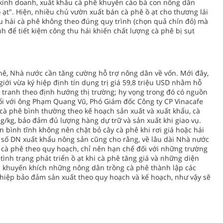
kinh doanh, xuất khẩu cà phê khuyến cáo bà con nông dân
ạt". Hiện, nhiều chủ vườn xuất bán cà phê ồ ạt cho thương lái
 thu hái cà phê không theo đúng quy trình (chọn quả chín đỏ) mà
h để tiết kiệm công thu hái khiến chất lượng cà phê bị sụt
hê, Nhà nước cần tăng cường hỗ trợ nông dân về vốn. Mới đây,
i vừa ký hiệp định tín dụng trị giá 59,8 triệu USD nhằm hỗ
 tranh theo định hướng thị trường; hy vọng trong đó có nguồn
ổi với ông Phạm Quang Vũ, Phó Giám đốc Công ty CP Vinacafe
cà phê bình thường theo kế hoạch sản xuất và xuất khẩu, cà
ồng/kg, bảo đảm đủ lượng hàng dự trữ và sản xuất khi giao vụ.
 bình tĩnh không nên chặt bỏ cây cà phê khi rơi giá hoặc hái
số DN xuất khẩu nông sản cũng cho rằng, về lâu dài Nhà nước
 cà phê theo quy hoạch, chỉ nên hạn chế đối với những trường
ình trạng phát triển ồ ạt khi cà phê tăng giá và những diện
hủ khuyến khích những nông dân trồng cà phê thành lập các
hiệp bảo đảm sản xuất theo quy hoạch và kế hoạch, như vậy sẽ