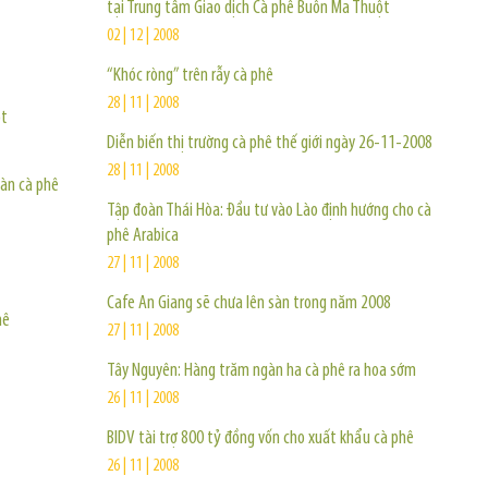
tại Trung tâm Giao dịch Cà phê Buôn Ma Thuột
02 | 12 | 2008
“Khóc ròng” trên rẫy cà phê
28 | 11 | 2008
ột
Diễn biến thị trường cà phê thế giới ngày 26-11-2008
28 | 11 | 2008
àn cà phê
Tập đoàn Thái Hòa: Đầu tư vào Lào định hướng cho cà
phê Arabica
27 | 11 | 2008
Cafe An Giang sẽ chưa lên sàn trong năm 2008
hê
27 | 11 | 2008
Tây Nguyên: Hàng trăm ngàn ha cà phê ra hoa sớm
26 | 11 | 2008
BIDV tài trợ 800 tỷ đồng vốn cho xuất khẩu cà phê
26 | 11 | 2008