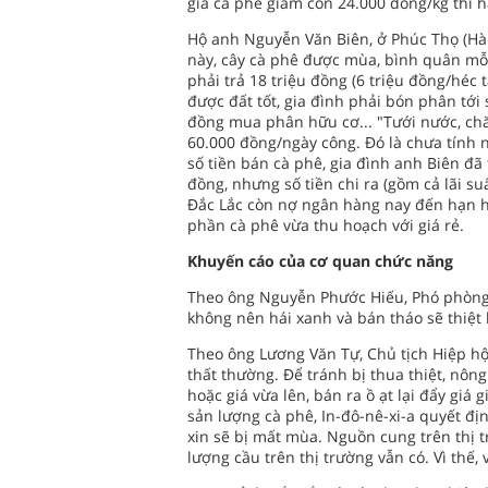
giá cà phê giảm còn 24.000 đồng/kg thì h
Hộ anh Nguyễn Văn Biên, ở Phúc Thọ (Hà 
này, cây cà phê được mùa, bình quân mỗi
phải trả 18 triệu đồng (6 triệu đồng/héc 
được đất tốt, gia đình phải bón phân tới 
đồng mua phân hữu cơ... "Tưới nước, chă
60.000 đồng/ngày công. Đó là chưa tính n
số tiền bán cà phê, gia đình anh Biên đã
đồng, nhưng số tiền chi ra (gồm cả lãi su
Đắc Lắc còn nợ ngân hàng nay đến hạn h
phần cà phê vừa thu hoạch với giá rẻ.
Khuyến cáo của cơ quan chức năng
Theo ông Nguyễn Phước Hiếu, Phó phòng
không nên hái xanh và bán tháo sẽ thiệt 
Theo ông Lương Văn Tự, Chủ tịch Hiệp hội
thất thường. Để tránh bị thua thiệt, nôn
hoặc giá vừa lên, bán ra ồ ạt lại đẩy gi
sản lượng cà phê, In-đô-nê-xi-a quyết đị
xin sẽ bị mất mùa. Nguồn cung trên thị 
lượng cầu trên thị trường vẫn có. Vì thế,