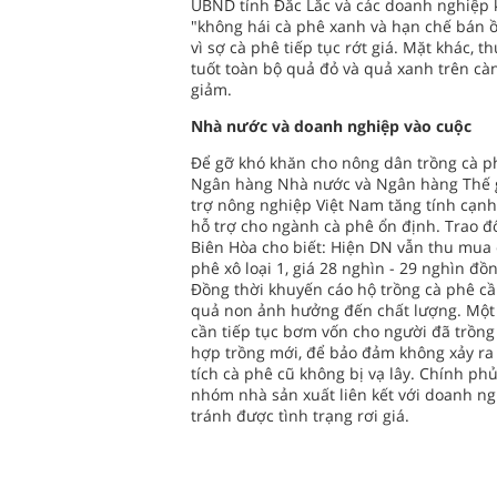
UBND tỉnh Đắc Lắc và các doanh nghiệp 
"không hái cà phê xanh và hạn chế bán ồ 
vì sợ cà phê tiếp tục rớt giá. Mặt khác,
tuốt toàn bộ quả đỏ và quả xanh trên càn
giảm.
Nhà nước và doanh nghiệp vào cuộc
Để gỡ khó khăn cho nông dân trồng cà p
Ngân hàng Nhà nước và Ngân hàng Thế giớ
trợ nông nghiệp Việt Nam tăng tính cạnh
hỗ trợ cho ngành cà phê ổn định. Trao đ
Biên Hòa cho biết: Hiện DN vẫn thu mua 
phê xô loại 1, giá 28 nghìn - 29 nghìn đ
Đồng thời khuyến cáo hộ trồng cà phê cần
quả non ảnh hưởng đến chất lượng. Một 
cần tiếp tục bơm vốn cho người đã trồng
hợp trồng mới, để bảo đảm không xảy ra t
tích cà phê cũ không bị vạ lây. Chính p
nhóm nhà sản xuất liên kết với doanh ng
tránh được tình trạng rơi giá.