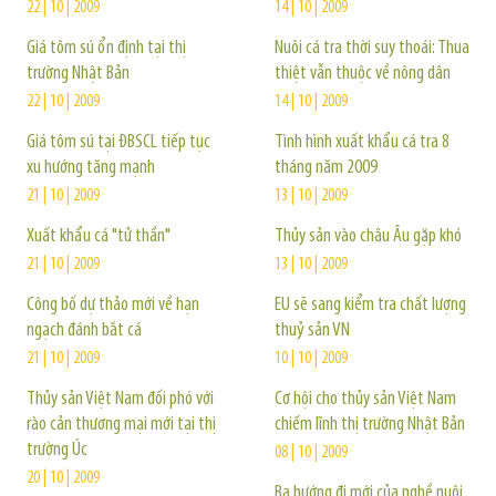
22 | 10 | 2009
14 | 10 | 2009
Giá tôm sú ổn định tại thị
Nuôi cá tra thời suy thoái: Thua
trường Nhật Bản
thiệt vẫn thuộc về nông dân
22 | 10 | 2009
14 | 10 | 2009
Giá tôm sú tại ĐBSCL tiếp tục
Tình hình xuất khẩu cá tra 8
xu hướng tăng mạnh
tháng năm 2009
21 | 10 | 2009
13 | 10 | 2009
Xuất khẩu cá "tử thần"
Thủy sản vào châu Âu gặp khó
21 | 10 | 2009
13 | 10 | 2009
Công bố dự thảo mới về hạn
EU sẽ sang kiểm tra chất lượng
ngạch đánh bắt cá
thuỷ sản VN
21 | 10 | 2009
10 | 10 | 2009
Thủy sản Việt Nam đối phó với
Cơ hội cho thủy sản Việt Nam
rào cản thương mại mới tại thị
chiếm lĩnh thị trường Nhật Bản
trường Úc
08 | 10 | 2009
20 | 10 | 2009
Ba hướng đi mới của nghề nuôi