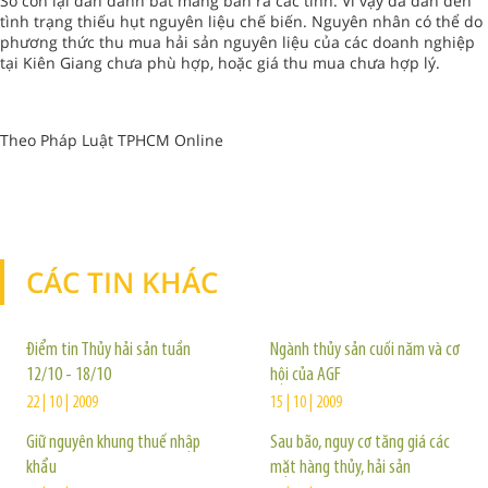
Số còn lại dân đánh bắt mang bán ra các tỉnh. Vì vậy đã dẫn đến
tình trạng thiếu hụt nguyên liệu chế biến. Nguyên nhân có thể do
phương thức thu mua hải sản nguyên liệu của các doanh nghiệp
tại Kiên Giang chưa phù hợp, hoặc giá thu mua chưa hợp lý.
Theo Pháp Luật TPHCM Online
CÁC TIN KHÁC
TIN KHÁC
Điểm tin Thủy hải sản tuần
Ngành thủy sản cuối năm và cơ
12/10 - 18/10
hội của AGF
22 | 10 | 2009
15 | 10 | 2009
Giữ nguyên khung thuế nhập
Sau bão, nguy cơ tăng giá các
khẩu
mặt hàng thủy, hải sản