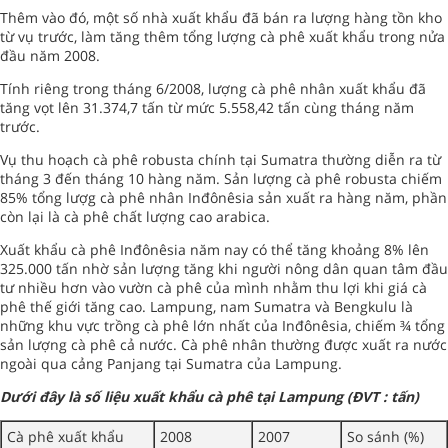
Thêm vào đó, một số nhà xuất khẩu đã bán ra lượng hàng tồn kho
từ vụ trước, làm tăng thêm tổng lượng cà phê xuất khẩu trong nửa
đầu năm 2008.
Tính riêng trong tháng 6/2008, lượng cà phê nhân xuất khẩu đã
tăng vọt lên 31.374,7 tấn từ mức 5.558,42 tấn cùng tháng năm
trước.
Vụ thu hoạch cà phê robusta chính tại Sumatra thường diễn ra từ
tháng 3 đến tháng 10 hàng năm. Sản lượng cà phê robusta chiếm
85% tổng lượg cà phê nhân Inđônêsia sản xuất ra hàng năm, phần
còn lại là cà phê chất lượng cao arabica.
Xuất khẩu cà phê Inđônêsia năm nay có thể tăng khoảng 8% lên
325.000 tấn nhờ sản lượng tăng khi người nông dân quan tâm đầu
tư nhiều hơn vào vườn cà phê của mình nhằm thu lợi khi giá cà
phê thế giới tăng cao. Lampung, nam Sumatra và Bengkulu là
những khu vực trồng cà phê lớn nhất của Inđônêsia, chiếm ¾ tổng
sản lượng cà phê cả nước. Cà phê nhân thường được xuất ra nước
ngoài qua cảng Panjang tại Sumatra của Lampung.
Dưới đây là số liệu xuất khẩu cà phê tại Lampung (ĐVT : tấn)
Cà phê xuất khẩu
2008
2007
So sánh (%)