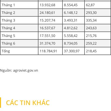
Tháng 1
13.932,68
8.554,45
62,87
Tháng 2
24.180,61
6.148,12
293,30
Tháng 3
15.207,74
3.493,31
335,34
Tháng 4
16.537,67
4.812,62
243,63
Tháng 5
17.551,50
5.558,42
215,76
Tháng 6
31.374,70
8.734,05
259,22
Tổng
118.784,91
37.300,97
218,45
Nguồn: agroviet.gov.vn
CÁC TIN KHÁC
TIN KHÁC