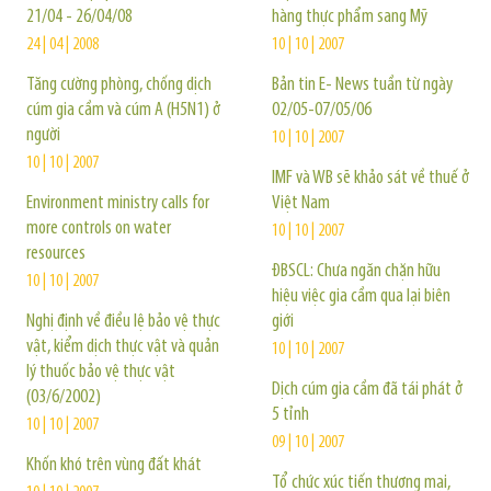
21/04 - 26/04/08
hàng thực phẩm sang Mỹ
24 | 04 | 2008
10 | 10 | 2007
Tăng cường phòng, chống dịch
Bản tin E- News tuần từ ngày
cúm gia cầm và cúm A (H5N1) ở
02/05-07/05/06
người
10 | 10 | 2007
10 | 10 | 2007
IMF và WB sẽ khảo sát về thuế ở
Environment ministry calls for
Việt Nam
more controls on water
10 | 10 | 2007
resources
ĐBSCL: Chưa ngăn chặn hữu
10 | 10 | 2007
hiệu việc gia cầm qua lại biên
Nghị định về điều lệ bảo vệ thực
giới
vật, kiểm dịch thực vật và quản
10 | 10 | 2007
lý thuốc bảo vệ thực vật
Dịch cúm gia cầm đã tái phát ở
(03/6/2002)
5 tỉnh
10 | 10 | 2007
09 | 10 | 2007
Khốn khó trên vùng đất khát
Tổ chức xúc tiến thương mại,