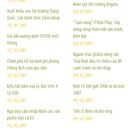
10 | 10 | 2007
khảo sát thị trường Angola
Xuất khẩu vào thị trường Trung
09 | 10 | 2007
Quốc: Cần đánh thức tiềm năng!
“Tam nông” ở Vĩnh Phúc: Xây
10 | 10 | 2007
dựng nông thôn mới văn minh,
Giá dầu xuống dưới 59 USD một
hiện đại
thùng
09 | 10 | 2007
10 | 10 | 2007
Ngành thực phẩm nông sản
Chính phủ hỗ trợ kinh phí phòng
Thái Bình đầu tư chiều sâu để
chống dịch cúm gia cầm
cạnh tranh và hội nhập
10 | 10 | 2007
09 | 10 | 2007
Kiều hối năm nay sẽ đạt trên 4
Kinh tế thế giới 2006 và dự báo
tỷ USD
2007
10 | 10 | 2007
09 | 10 | 2007
Nga dọa cấm nhập khẩu các sản
Tiền tỉ đem vãi lên rừng
phẩm thịt từ EU
09 | 10 | 2007
10 | 10 | 2007