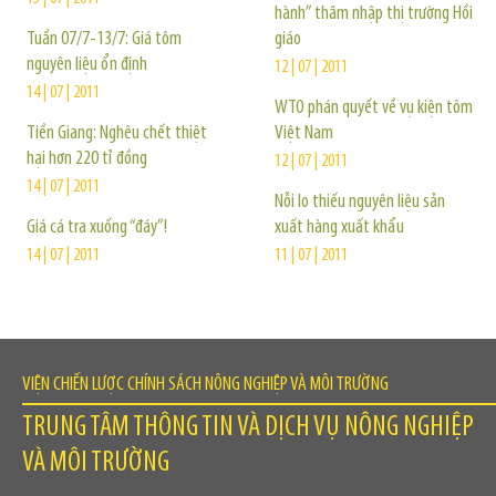
hành” thâm nhập thị trường Hồi
Tuần 07/7-13/7: Giá tôm
giáo
nguyên liệu ổn định
12 | 07 | 2011
14 | 07 | 2011
WTO phán quyết về vụ kiện tôm
Tiền Giang: Nghêu chết thiệt
Việt Nam
hại hơn 220 tỉ đồng
12 | 07 | 2011
14 | 07 | 2011
Nỗi lo thiếu nguyên liệu sản
Giá cá tra xuống “đáy”!
xuất hàng xuất khẩu
14 | 07 | 2011
11 | 07 | 2011
VIỆN CHIẾN LƯỢC CHÍNH SÁCH NÔNG NGHIỆP VÀ MÔI TRƯỜNG
TRUNG TÂM THÔNG TIN VÀ DỊCH VỤ NÔNG NGHIỆP
VÀ MÔI TRƯỜNG