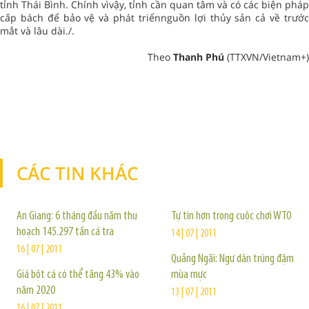
tỉnh Thái Bình. Chính vìvậy, tỉnh cần quan tâm và có các biện pháp
cấp bách để bảo vệ và phát triểnnguồn lợi thủy sản cả về trước
mắt và lâu dài./.
Theo
Thanh Phú
(TTXVN/Vietnam+)
CÁC TIN KHÁC
TIN KHÁC
An Giang: 6 tháng đầu năm thu
Tự tin hơn trong cuộc chơi WTO
hoạch 145.297 tấn cá tra
14 | 07 | 2011
16 | 07 | 2011
Quảng Ngãi: Ngư dân trúng đậm
Giá bột cá có thể tăng 43% vào
mùa mực
năm 2020
13 | 07 | 2011
16 | 07 | 2011