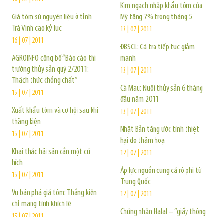
Kim ngạch nhập khẩu tôm của
Giá tôm sú nguyên liệu ở tỉnh
Mỹ tăng 7% trong tháng 5
Trà Vinh cao kỷ lục
13 | 07 | 2011
16 | 07 | 2011
ĐBSCL: Cá tra tiếp tục giảm
AGROINFO công bố “Báo cáo thị
mạnh
trường thủy sản quý 2/2011:
13 | 07 | 2011
Thách thức chồng chất”
Cà Mau: Nuôi thủy sản 6 tháng
15 | 07 | 2011
đầu năm 2011
Xuất khẩu tôm và cơ hội sau khi
13 | 07 | 2011
thắng kiện
Nhật Bản tăng ước tính thiệt
15 | 07 | 2011
hại do thảm hoạ
Khai thác hải sản cần một cú
12 | 07 | 2011
hích
Áp lực nguồn cung cá rô phi từ
15 | 07 | 2011
Trung Quốc
Vụ bán phá giá tôm: Thắng kiện
12 | 07 | 2011
chỉ mang tính khích lệ
Chứng nhận Halal – “giấy thông
15 | 07 | 2011