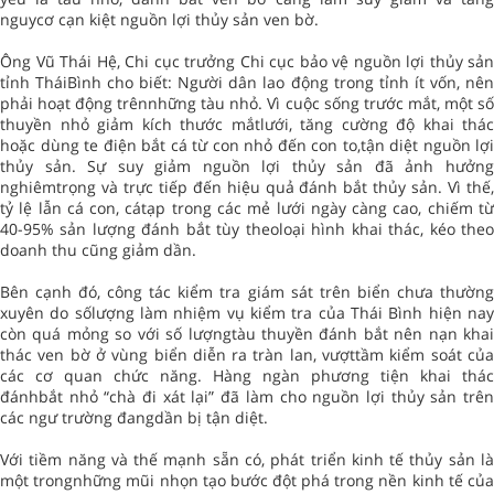
nguycơ cạn kiệt nguồn lợi thủy sản ven bờ.
Ông Vũ Thái Hệ, Chi cục trưởng Chi cục bảo vệ nguồn lợi thủy sản
tỉnh TháiBình cho biết: Người dân lao động trong tỉnh ít vốn, nên
phải hoạt động trênnhững tàu nhỏ. Vì cuộc sống trước mắt, một số
thuyền nhỏ giảm kích thước mắtlưới, tăng cường độ khai thác
hoặc dùng te điện bắt cá từ con nhỏ đến con to,tận diệt nguồn lợi
thủy sản. Sự suy giảm nguồn lợi thủy sản đã ảnh hưởng
nghiêmtrọng và trực tiếp đến hiệu quả đánh bắt thủy sản. Vì thế,
tỷ lệ lẫn cá con, cátạp trong các mẻ lưới ngày càng cao, chiếm từ
40-95% sản lượng đánh bắt tùy theoloại hình khai thác, kéo theo
doanh thu cũng giảm dần.
Bên cạnh đó, công tác kiểm tra giám sát trên biển chưa thường
xuyên do sốlượng làm nhiệm vụ kiểm tra của Thái Bình hiện nay
còn quá mỏng so với số lượngtàu thuyền đánh bắt nên nạn khai
thác ven bờ ở vùng biển diễn ra tràn lan, vượttầm kiểm soát của
các cơ quan chức năng. Hàng ngàn phương tiện khai thác
đánhbắt nhỏ “chà đi xát lại” đã làm cho nguồn lợi thủy sản trên
các ngư trường đangdần bị tận diệt.
Với tiềm năng và thế mạnh sẵn có, phát triển kinh tế thủy sản là
một trongnhững mũi nhọn tạo bước đột phá trong nền kinh tế của