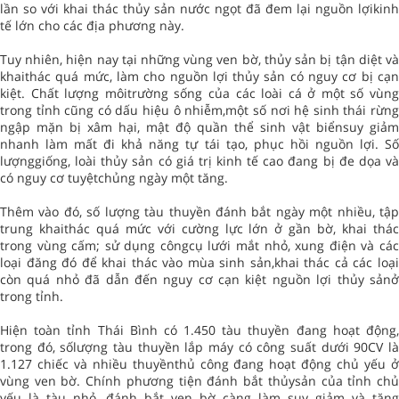
lần so với khai thác thủy sản nước ngọt đã đem lại nguồn lợikinh
tế lớn cho các địa phương này.
Tuy nhiên, hiện nay tại những vùng ven bờ, thủy sản bị tận diệt và
khaithác quá mức, làm cho nguồn lợi thủy sản có nguy cơ bị cạn
kiệt. Chất lượng môitrường sống của các loài cá ở một số vùng
trong tỉnh cũng có dấu hiệu ô nhiễm,một số nơi hệ sinh thái rừng
ngập mặn bị xâm hại, mật độ quần thể sinh vật biểnsuy giảm
nhanh làm mất đi khả năng tự tái tạo, phục hồi nguồn lợi. Số
lượnggiống, loài thủy sản có giá trị kinh tế cao đang bị đe dọa và
có nguy cơ tuyệtchủng ngày một tăng.
Thêm vào đó, số lượng tàu thuyền đánh bắt ngày một nhiều, tập
trung khaithác quá mức với cường lực lớn ở gần bờ, khai thác
trong vùng cấm; sử dụng côngcụ lưới mắt nhỏ, xung điện và các
loại đăng đó để khai thác vào mùa sinh sản,khai thác cả các loại
còn quá nhỏ đã dẫn đến nguy cơ cạn kiệt nguồn lợi thủy sảnở
trong tỉnh.
Hiện toàn tỉnh Thái Bình có 1.450 tàu thuyền đang hoạt động,
trong đó, sốlượng tàu thuyền lắp máy có công suất dưới 90CV là
1.127 chiếc và nhiều thuyềnthủ công đang hoạt động chủ yếu ở
vùng ven bờ. Chính phương tiện đánh bắt thủysản của tỉnh chủ
yếu là tàu nhỏ, đánh bắt ven bờ càng làm suy giảm và tăng