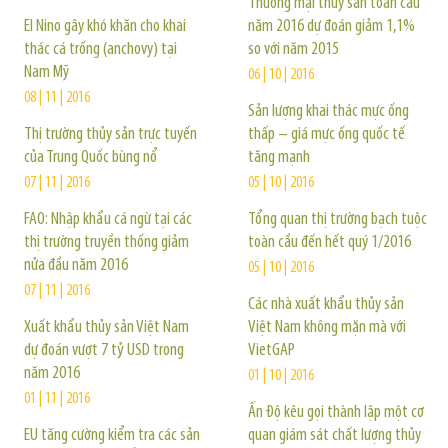
Thương mại thủy sản toàn cầu
El Nino gây khó khăn cho khai
năm 2016 dự đoán giảm 1,1%
thác cá trống (anchovy) tại
so với năm 2015
Nam Mỹ
06 | 10 | 2016
08 | 11 | 2016
Sản lượng khai thác mực ống
Thị trường thủy sản trực tuyến
thấp – giá mực ống quốc tế
của Trung Quốc bùng nổ
tăng mạnh
07 | 11 | 2016
05 | 10 | 2016
FAO: Nhập khẩu cá ngừ tại các
Tổng quan thị trường bạch tuộc
thị trường truyền thống giảm
toàn cầu đến hết quý 1/2016
nửa đầu năm 2016
05 | 10 | 2016
07 | 11 | 2016
Các nhà xuất khẩu thủy sản
Xuất khẩu thủy sản Việt Nam
Việt Nam không mặn mà với
dự đoán vượt 7 tỷ USD trong
VietGAP
năm 2016
01 | 10 | 2016
01 | 11 | 2016
Ấn Độ kêu gọi thành lập một cơ
EU tăng cường kiểm tra các sản
quan giám sát chất lượng thủy