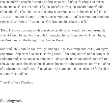
cho chi phí vận chuyển đường bộ bằng xe tải các lô hàng tới cảng. Chi phí cá
nhân cho tài xế, chi phí nhiên liệu, chi phí cầu đường, chi phí dỡ hàng và bốc
hàng, đều cần tiền mặt. Trong một ngày hoạt động, chi phí tiền mặt có thể lên tới
100.000 – 200.000 Rupee”, theo Ramesh Mohapatra, chủ tịch Magnum Seafood
kiêm chủ tịch Phòng Thương mại và Công nghiệp Utkal cho biết.
“Động thái vừa qua của chính phủ sẽ có tác động lên xuất khẩu theo hướng làm
chậm trễ giao hàng. Nếu chúng ta không giao hàng đúng hẹn cho khách hàng,
các đơn hàng có thể bị hủy”, ông cho biết thêm.
Xuất khẩu thủy sản Ấn Độ ước đạt khoảng 4,7 tỷ USD trong năm 2016, với Mỹ và
các nước Đông Nam Á là các thị trường chính. Tôm đông lạnh là nhóm hàng xuất
khẩu lớn nhất, theo sau là cá đông lạnh. Động thái của chính phủ về hạn chế rút
tiền và giao dịch tiền mặt cũng sẽ làm chậm thanh toán lương cho người lao động
nên các doanh nghiệp Ấn Độ quyết định sẽ thanh toán bằng séc cho đối tác cũng
như người lao động.
Theo
Business Standard
Gappingworld