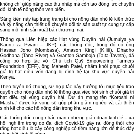
không chỉ giúp nâng cao thu nhập mà còn tạo động lực chuyển
đổi kinh tế nông thôn ven biển.
Sáng kiến này tập trung trang bị cho nông dân nhỏ lẻ kiến thức
và kỹ năng cần thiết để chuyển đổi từ sản xuất tự cung tự cấp
sang mô hình sản xuất bán thương mại.
Thông qua Liên hiệp các Hạt vùng Duyên hải (Jumuiya ya
Kaunti za Pwani – JKP), các thống đốc, trong đó có ông
Hassan Joho (Mombasa), Amason Kingi (Kilifi), Dhadho
Godhana (Tana River) và Granton Samboja (Taita-Taveta), đã
công bố hợp tác với Chủ tịch Quỹ Empowering Farmers
Foundation (EFF), ông Mahesh Patel, nhằm khôi phục chuỗi
giá trị hạt điều vốn đang bị đình trệ tại khu vực duyên hải
Kenya.
Theo tuyên bố chung, sự hợp tác này hướng tới mục tiêu trao
quyền cho nông dân nhỏ lẻ thông qua việc hồi sinh chuỗi giá trị
hạt điều tại vùng duyên hải. Dự án mang tên “Koroshi ni
Maisha” được kỳ vọng sẽ góp phần giảm nghèo và cải thiện
sinh kế cho các hộ nông dân trong khu vực.
Các thống đốc cũng nhấn mạnh những gián đoạn kinh tế – xã
hội nghiêm trọng do đại dịch Covid-19 gây ra, đồng thời cho
rằng hạt điều là cây công nghiệp có tiềm năng lớn để thúc đẩy
phục hồi kinh tế vùng.