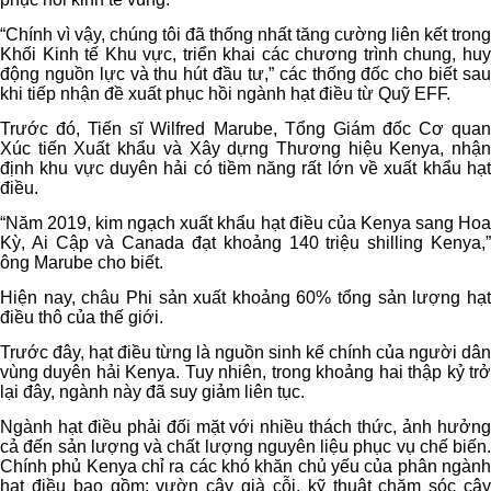
“Chính vì vậy, chúng tôi đã thống nhất tăng cường liên kết trong
Khối Kinh tế Khu vực, triển khai các chương trình chung, huy
động nguồn lực và thu hút đầu tư,” các thống đốc cho biết sau
khi tiếp nhận đề xuất phục hồi ngành hạt điều từ Quỹ EFF.
Trước đó, Tiến sĩ Wilfred Marube, Tổng Giám đốc Cơ quan
Xúc tiến Xuất khẩu và Xây dựng Thương hiệu Kenya, nhận
định khu vực duyên hải có tiềm năng rất lớn về xuất khẩu hạt
điều.
“Năm 2019, kim ngạch xuất khẩu hạt điều của Kenya sang Hoa
Kỳ, Ai Cập và Canada đạt khoảng 140 triệu shilling Kenya,”
ông Marube cho biết.
Hiện nay, châu Phi sản xuất khoảng 60% tổng sản lượng hạt
điều thô của thế giới.
Trước đây, hạt điều từng là nguồn sinh kế chính của người dân
vùng duyên hải Kenya. Tuy nhiên, trong khoảng hai thập kỷ trở
lại đây, ngành này đã suy giảm liên tục.
Ngành hạt điều phải đối mặt với nhiều thách thức, ảnh hưởng
cả đến sản lượng và chất lượng nguyên liệu phục vụ chế biến.
Chính phủ Kenya chỉ ra các khó khăn chủ yếu của phân ngành
hạt điều bao gồm: vườn cây già cỗi, kỹ thuật chăm sóc cây