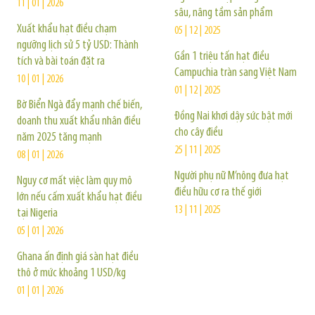
11 | 01 | 2026
sâu, nâng tầm sản phẩm
Xuất khẩu hạt điều chạm
05 | 12 | 2025
ngưỡng lịch sử 5 tỷ USD: Thành
Gần 1 triệu tấn hạt điều
tích và bài toán đặt ra
Campuchia tràn sang Việt Nam
10 | 01 | 2026
01 | 12 | 2025
Bờ Biển Ngà đẩy mạnh chế biến,
Đồng Nai khơi dậy sức bật mới
doanh thu xuất khẩu nhân điều
cho cây điều
năm 2025 tăng mạnh
25 | 11 | 2025
08 | 01 | 2026
Người phụ nữ M’nông đưa hạt
Nguy cơ mất việc làm quy mô
điều hữu cơ ra thế giới
lớn nếu cấm xuất khẩu hạt điều
13 | 11 | 2025
tại Nigeria
05 | 01 | 2026
Ghana ấn định giá sàn hạt điều
thô ở mức khoảng 1 USD/kg
01 | 01 | 2026