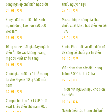
công nghiệp chế biến hạt điều
thiếu nguyên liệu
21 | 01 | 2026
25 | 12 | 2025
Kenya đặt mục tiêu hồi sinh
Mozambique nâng giá tham
ngành điều, tạo hơn 350.000
chiếu xuất khẩu hạt điều lên tới
việc làm
19%
19 | 01 | 2026
22 | 12 | 2025
Đồng rupee mất giá đẩy ngành
Benin: Phục hồi các đồn điền cũ
điều Ấn Độ vào khủng hoảng,
để củng cố chuỗi giá trị điều
mặc dù xuất khẩu tăng
19 | 12 | 2025
16 | 01 | 2026
Việt Nam đem cây điều sang
Chuỗi giá trị điều có thể mang
trồng 2.000 ha tại Cuba
lại cho Nigeria 10 tỷ USD mỗi
15 | 12 | 2025
năm
Thiếu hụt nguyên liệu chế biến
13 | 01 | 2026
hạt điều
Campuchia thu 1,5 tỷ USD từ
10 | 12 | 2025
xuất khẩu điều thô năm 2025
Ngành điều tập trung chế biến