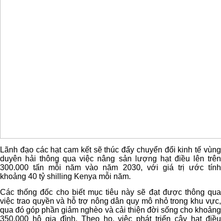
Lãnh đạo các hạt cam kết sẽ thúc đẩy chuyển đổi kinh tế vùng
duyên hải thông qua việc nâng sản lượng hạt điều lên trên
300.000 tấn mỗi năm vào năm 2030, với giá trị ước tính
khoảng 40 tỷ shilling Kenya mỗi năm.
Các thống đốc cho biết mục tiêu này sẽ đạt được thông qua
việc trao quyền và hỗ trợ nông dân quy mô nhỏ trong khu vực,
qua đó góp phần giảm nghèo và cải thiện đời sống cho khoảng
350.000 hộ gia đình. Theo họ, việc phát triển cây hạt điều