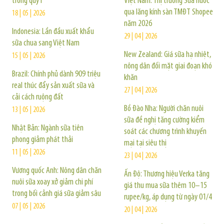
trong quý I
Việt Nam: Thị trường Sữa nước
qua lăng kính sàn TMĐT Shopee
18 | 05 | 2026
năm 2026
Indonesia: Lần đầu xuất khẩu
29 | 04 | 2026
sữa chua sang Việt Nam
New Zealand: Giá sữa hạ nhiệt,
15 | 05 | 2026
nông dân đối mặt giai đoạn khó
Brazil: Chính phủ dành 909 triệu
khăn
real thúc đẩy sản xuất sữa và
27 | 04 | 2026
cải cách ruộng đất
Bồ Đào Nha: Người chăn nuôi
13 | 05 | 2026
sữa đề nghị tăng cường kiểm
Nhật Bản: Ngành sữa tiên
soát các chương trình khuyến
phong giảm phát thải
mại tại siêu thị
11 | 05 | 2026
23 | 04 | 2026
Vương quốc Anh: Nông dân chăn
Ấn Độ: Thương hiệu Verka tăng
nuôi sữa xoay xở giảm chi phí
giá thu mua sữa thêm 10–15
trong bối cảnh giá sữa giảm sâu
rupee/kg, áp dụng từ ngày 01/4
07 | 05 | 2026
20 | 04 | 2026