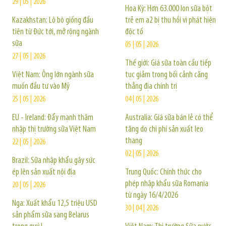
29 | 05 | 2026
Hoa Kỳ: Hơn 63.000 lon sữa bột
Kazakhstan: Lô bò giống đầu
trẻ em a2 bị thu hồi vì phát hiện
tiên từ Đức tới, mở rộng ngành
độc tố
sữa
05 | 05 | 2026
27 | 05 | 2026
Thế giới: Giá sữa toàn cầu tiếp
Việt Nam: Ông lớn ngành sữa
tục giảm trong bối cảnh căng
muốn đầu tư vào Mỹ
thẳng địa chính trị
25 | 05 | 2026
04 | 05 | 2026
EU - Ireland: Đẩy mạnh thâm
Australia: Giá sữa bán lẻ có thể
nhập thị trường sữa Việt Nam
tăng do chi phí sản xuất leo
thang
22 | 05 | 2026
02 | 05 | 2026
Brazil: Sữa nhập khẩu gây sức
ép lên sản xuất nội địa
Trung Quốc: Chính thức cho
phép nhập khẩu sữa Romania
20 | 05 | 2026
từ ngày 16/4/2026
Nga: Xuất khẩu 12,5 triệu USD
30 | 04 | 2026
sản phẩm sữa sang Belarus