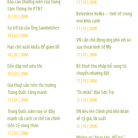
báo cáo thường niên của Trung
17 | 03 | 2008
tâm Thông tin PTNT
Belvedere Vodka – tinh tế trong
25 | 03 | 2008
mọi khía cạnh
Sự trở lại của Ông Sandwiches
17 | 03 | 2008
18 | 03 | 2008
VN cần chủ động ứng phó với sự
Hạn chế xuất khẩu để giảm lỗ!
suy thoái kinh tế Mỹ
18 | 03 | 2008
17 | 03 | 2008
Dồn dập mở siêu thị
Bỏ thuế thu nhập bổ sung từ
chuyển nhượng đất
18 | 03 | 2008
17 | 03 | 2008
Giá thuỷ sản trên thị trường
Trung Quốc tăng mạnh
“Dị nhân” đảo Sơn Trà
17 | 03 | 2008
15 | 03 | 2008
Trung Quốc năm nay sẽ đẩy
DN kêu lên Chính phủ khó khăn
mạnh cải cách cơ chế tài chính
về tỷ giá, lãi suất
tiền tệ nông thôn
15 | 03 | 2008
17 | 03 | 2008
Những vụ “thay tên, đổi họ”