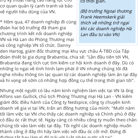
có thời gian.
cơ quan quản lý cạnh tranh và bảo
(Bộ trưởng Ngoại thương
vệ người tiêu dùng của VN.
Frank Heemskerk giải
* Hôm qua, 47 doanh nghiệp đi cùng
thích về những trở ngại
đoàn hai bộ trưởng đã tham gia
khi các
doanh nghiệp Hà
chương trình kết nối doanh nghiệp
Lan đầu tư vào VN)
VN và Hà Lan do Phòng Thương mại
và công nghiệp VN tổ chức. Danny
den Hartog, giám đốc thương mại khu vực châu Á-TBD của Tập
đoàn thiết bị gia dụng Brabantia, chia sẻ: "Lần đầu tiên tới VN,
Brabantia đang tích cực tìm kiếm cơ hội kinh doanh ở đây. Dù có
những lo ngại về tình hình lạm phát ở VN nhưng chúng tôi đã
nghe nhiều thông tin lạc quan từ các doanh nghiệp làm ăn tại đây
và hi vọng sẽ sớm có những hợp đồng cụ thể trong thời gian tới".
Nhưng một người có lâu năm kinh nghiệm làm việc tại VN là ông
Alfons van Gullick, chủ tịch Phòng Thương mại Hà Lan - VN kiêm
giám đốc điều hành của Công ty Nedspice, công ty chuyên kinh
doanh về gia vị tại VN, trấn an đồng hương của mình: "Mười năm
tôi làm việc tại VN cho thấy các doanh nghiệp và Chính phủ ở đây
có đầu óc rất thực tế. Ngày càng có nhiều công ty muốn theo chân
chúng tôi vào làm việc tại đây. Tôi nghĩ các doanh nghiệp muốn
thành công ở đây thì hãy làm việc với đầu óc cởi mở. Đừng đi
đường tắt hay làm gì đó trái với luật pháp nước sở tại".