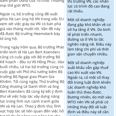
đàm phán Doha của Tổ chức Thương
thị trường VN, các nhân
mại thế giới WTO.
lực có trình độ cao đang
rất thiếu.
Ngoài ra, bộ trưởng cũng đề xuất
phía Hà Lan ủng hộ VN trong việc EU
Một số doanh nghiệp
xem xét việc giày da VN có bán phá
đang gặp khó khăn về cơ
giá vào tháng mười tới. Vấn đề này
sở hạ tầng ở VN. Do kinh
đã được Bộ trưởng Heemskerk bày
tế phát triển nhanh,
tỏ ủng hộ.
đường sá ở VN bị tắc
nghẽn nặng nề. Điều này
Trong ngày hôm qua, Bộ trưởng Phát
làm tăng chi phí và thời
triển kinh tế Hà Lan Bert Koenders
gian vận chuyển nhiều.
cũng có cuộc gặp với Bộ trưởng Bộ
Kế hoạch - đầu tư Võ Hồng Phúc. Vào
Một số doanh nghiệp
buổi chiều, cả hai bộ trưởng cùng có
xuất khẩu vẫn gặp thuế
cuộc gặp với Phó thủ tướng kiêm Bộ
cao khi xuất vào VN.
trưởng Bộ Ngoại giao Phạm Gia
Ngoài ra, có một số thay
Khiêm. Tối cùng ngày, Thứ trưởng Bộ
đổi trong luật định khiến
Công thương Lê Danh Vĩnh và ông
các doanh nghiệp khó
Bert Koenders đã cùng ký kết ý định
tuân thủ theo được.
thư về việc hợp tác xây dựng năng
Đương nhiên, do mới vào
lực trong lĩnh vực cạnh tranh giữa
WTO nên VN sẽ phải có
VN và Hà Lan. Theo ý định thư, lĩnh
những thay đổi về luật
vực hợp tác sẽ liên quan đến việc hỗ
định và điều này sẽ cần
trợ kỹ thuật nâng cao năng lực cho