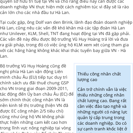
quyền sở hữu trí tuệ tại VN và cho rằng điều này cần được các
doanh nghiệp VN thực hiện một cách nghiêm túc vì đây sẽ là rào
cản lớn cho các nhà đầu tư Hà Lan.
Tại cuộc gặp, ông Dolf van den Brink, lãnh đạo đoàn doanh nghiệp
Hà Lan, cũng nêu các vấn đề khó khăn mà các tập đoàn Hà Lan
như Unilever, KLM, Shell, TNT đang hoạt động tại VN đã gặp phải.
Các vấn đề này đều được Bộ trưởng Vũ Huy Hoàng trả lời và đưa
ra giải pháp, trong đó có việc ủng hộ KLM xem xét cùng tham gia
với các hãng hàng không khác khai thác tuyến bay giữa VN - Hà
Lan.
Bộ trưởng Vũ Huy Hoàng cũng đề
nghị phía Hà Lan vận động Liên
Thiếu công nhân chất
minh châu Âu (EU) tiếp tục duy trì
lượng cao
chính sách ưu đãi thuế chung GSP
cho VN trong giai đoạn 2009-2011,
Cản trở chính vẫn là việc
tác động đến Ủy ban châu Âu (EC) để
thiếu những công nhân
sớm chính thức công nhận VN là
chất lượng cao. Đang rất
nền kinh tế thị trường (hiện VN đã
cần việc đào tạo nghề và
được EC công nhận 2/5 tiêu chí)
những người có năng lực
cũng như ủng hộ VN không phải
quản lý cấp trung trong
thực hiện những cam kết cao hơn
các doanh nghiệp. Do có
trong lĩnh vực nông nghiệp tại vòng
sự cạnh tranh khốc liệt ở