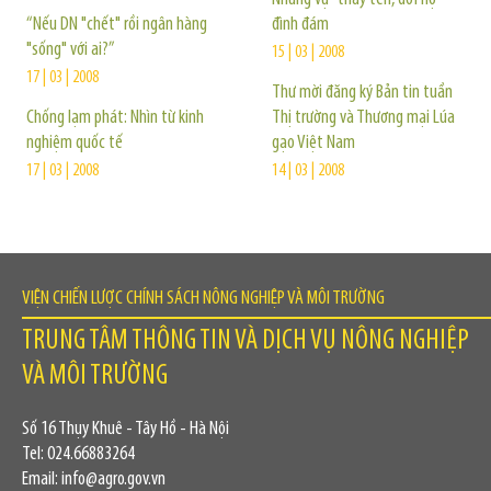
“Nếu DN "chết" rồi ngân hàng
đình đám
"sống" với ai?”
15 | 03 | 2008
17 | 03 | 2008
Thư mời đăng ký Bản tin tuần
Chống lạm phát: Nhìn từ kinh
Thị trường và Thương mại Lúa
nghiệm quốc tế
gạo Việt Nam
17 | 03 | 2008
14 | 03 | 2008
VIỆN CHIẾN LƯỢC CHÍNH SÁCH NÔNG NGHIỆP VÀ MÔI TRƯỜNG
TRUNG TÂM THÔNG TIN VÀ DỊCH VỤ NÔNG NGHIỆP
VÀ MÔI TRƯỜNG
Số 16 Thụy Khuê - Tây Hồ - Hà Nội
Tel: 024.66883264
Email: info@agro.gov.vn