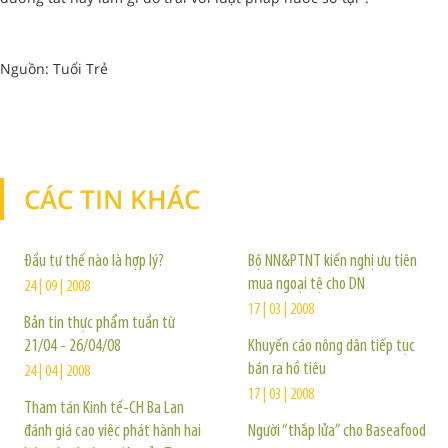
Nguồn: Tuổi Trẻ
CÁC TIN KHÁC
TIN KHÁC
Đầu tư thế nào là hợp lý?
Bộ NN&PTNT kiến nghị ưu tiên
mua ngoại tệ cho DN
24 | 09 | 2008
17 | 03 | 2008
Bản tin thực phẩm tuần từ
21/04 - 26/04/08
Khuyến cáo nông dân tiếp tục
bán ra hồ tiêu
24 | 04 | 2008
17 | 03 | 2008
Tham tán Kinh tế-CH Ba Lan
đánh giá cao việc phát hành hai
Người “thắp lửa” cho Baseafood