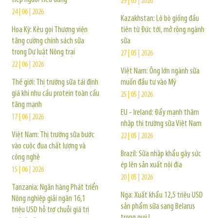
29 | 05 | 2026
24 | 06 | 2026
Kazakhstan: Lô bò giống đầu
Hoa Kỳ: Kêu gọi Thượng viện
tiên từ Đức tới, mở rộng ngành
tăng cường chính sách sữa
sữa
trong Dự luật Nông trại
27 | 05 | 2026
22 | 06 | 2026
Việt Nam: Ông lớn ngành sữa
Thế giới: Thị trường sữa tái định
muốn đầu tư vào Mỹ
giá khi nhu cầu protein toàn cầu
25 | 05 | 2026
tăng mạnh
EU - Ireland: Đẩy mạnh thâm
17 | 06 | 2026
nhập thị trường sữa Việt Nam
Việt Nam: Thị trường sữa bước
22 | 05 | 2026
vào cuộc đua chất lượng và
Brazil: Sữa nhập khẩu gây sức
công nghệ
ép lên sản xuất nội địa
15 | 06 | 2026
20 | 05 | 2026
Tanzania: Ngân hàng Phát triển
Nga: Xuất khẩu 12,5 triệu USD
Nông nghiệp giải ngân 16,1
sản phẩm sữa sang Belarus
triệu USD hỗ trợ chuỗi giá trị
trong quý I