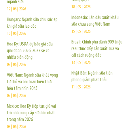
ngành sữa
18 | 05 | 2026
12 | 06 | 2026
Indonesia: Lần đầu xuất khẩu
Hungary: Ngành sữa chịu sức ép
sữa chua sang Việt Nam
khi giá sữa lao dốc
15 | 05 | 2026
10 | 06 | 2026
Brazil: Chính phủ dành 909 triệu
Hoa Kỳ: USDA dự báo giá sữa
real thúc đẩy sản xuất sữa và
giai đoạn 2026-2027 sẽ có
cải cách ruộng đất
nhiều biến động
13 | 05 | 2026
08 | 06 | 2026
Nhật Bản: Ngành sữa tiên
Việt Nam: Ngành sữa khát vọng
phong giảm phát thải
tự chủ và bài toán hiện thực
11 | 05 | 2026
hóa tầm nhìn 2045
05 | 06 | 2026
Mexico: Hoa Kỳ tiếp tục giữ vai
trò nhà cung cấp sữa lớn nhất
trong năm 2026
03 | 06 | 2026