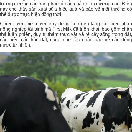
tương đương các trang trại có dấu chân dinh dưỡng cao. Điều
này cho thấy sản xuất sữa hiệu quả và bảo vệ môi trường có
thể được thực hiện đồng thời.
Chiến lược mới được xây dựng trên nền tảng các biện pháp
nông nghiệp tái sinh mà First Milk đã triển khai, bao gồm chăn
thả luân phiên, duy trì thảm thực vật và rễ cây sống trong đất,
cải thiện cấu trúc đất, cũng như rào chắn bảo vệ các dòng
nước tự nhiên.