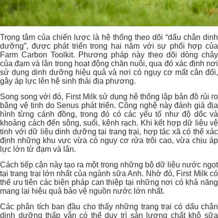
Trọng tâm của chiến lược là hệ thống theo dõi “dấu chân dinh
dưỡng”, được phát triển trong hai năm với sự phối hợp của
Farm Carbon Toolkit. Phương pháp này theo dõi dòng chảy
của đạm và lân trong hoạt động chăn nuôi, qua đó xác định nơi
sử dụng dinh dưỡng hiệu quả và nơi có nguy cơ mất cân đối,
gây áp lực lên hệ sinh thái địa phương.
Song song với đó, First Milk sử dụng hệ thống lập bản đồ rủi ro
bằng vệ tinh do Senus phát triển. Công nghệ này đánh giá địa
hình từng cánh đồng, trong đó có các yếu tố như độ dốc và
khoảng cách đến sông, suối, kênh rạch. Khi kết hợp dữ liệu vệ
tinh với dữ liệu dinh dưỡng tại trang trại, hợp tác xã có thể xác
định những khu vực vừa có nguy cơ rửa trôi cao, vừa chịu áp
lực lớn từ đạm và lân.
Cách tiếp cận này tạo ra một trong những bộ dữ liệu nước ngọt
tại trang trại lớn nhất của ngành sữa Anh. Nhờ đó, First Milk có
thể ưu tiên các biện pháp can thiệp tại những nơi có khả năng
mang lại hiệu quả bảo vệ nguồn nước lớn nhất.
Các phân tích ban đầu cho thấy những trang trại có dấu chân
dinh dưỡng thấp vẫn có thể duy trì sản lượng chất khô sữa