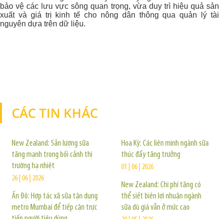
bảo vệ các lưu vực sông quan trọng, vừa duy trì hiệu quả sản
xuất và giá trị kinh tế cho nông dân thông qua quản lý tài
nguyên dựa trên dữ liệu.
CÁC TIN KHÁC
TIN KHÁC
New Zealand: Sản lượng sữa
Hoa Kỳ: Các liên minh ngành sữa
tăng mạnh trong bối cảnh thị
thúc đẩy tăng trưởng
trường hạ nhiệt
01 | 06 | 2026
26 | 06 | 2026
New Zealand: Chi phí tăng có
Ấn Độ: Hợp tác xã sữa tận dụng
thể siết biên lợi nhuận ngành
metro Mumbai để tiếp cận trực
sữa dù giá vẫn ở mức cao
tiếp người tiêu dùng