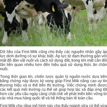
Dữ liệu của First Milk cũng cho thấy các nguyên nhân gây áp
lực dinh dưỡng có sự khác biệt. Áp lực từ đạm thường gắn với
mật độ đàn vật nuôi và cách sử dụng đất, trong khi mất cân đối
lân liên quan nhiều hơn đến hiệu quả sử dụng thức ăn chăn
nuôi.
Trong thời gian tới, chiến lược quản lý nguồn nước dựa trên
bằng chứng này được kỳ vọng giúp First Milk nâng cao uy tín
thương hiệu và vị thế trên thị trường. Việc chứng minh được
các kết quả môi trường cụ thể sẽ giúp hợp tác xã đáp ứng tốt
hơn các yêu cầu ngày càng chặt chẽ về phát triển bền vững từ
các nhà mua hàng quốc tế và hệ thống bán lẻ toàn cầu.
First Milk cho rằng mô hình này cho thấy ngành sữa có thể vừa