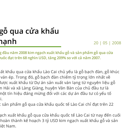
gỗ qua cửa khẩu
 mạnh
20 | 05 | 2008
ng đầu năm 2008 kim ngạch xuất khẩu gỗ và sản phẩm gỗ qua cửa
Quốc đạt trên 68 nghìn USD, tăng 209% so với cả năm 2007.
ất khẩu qua cửa khẩu Lào Cai chủ yếu là gỗ bạch đàn, gỗ khúc
ỗ ván ép. Trong đó, gỗ bạch đàn chiếm tỷ trọng lớn nhất về
được xuất khẩu từ Dự án sản xuất ván lạng từ nguyên liệu gỗ
 Hải và xã Làng Giàng, huyện Văn Bàn của chủ đầu tư là
t tín hiệu đáng mừng đối với các dự án đầu tư có yếu tố
i.
 sản phẩm gỗ qua cửa khẩu quốc tế Lào Cai chỉ đạt trên 22
ạch xuất khẩu gỗ qua cửa khẩu quốc tế Lào Cai từ nay đến cuối
hoàn thành kế hoạch 3 tỷ USD kim ngạch xuất khẩu gỗ và sản
iệt Nam.