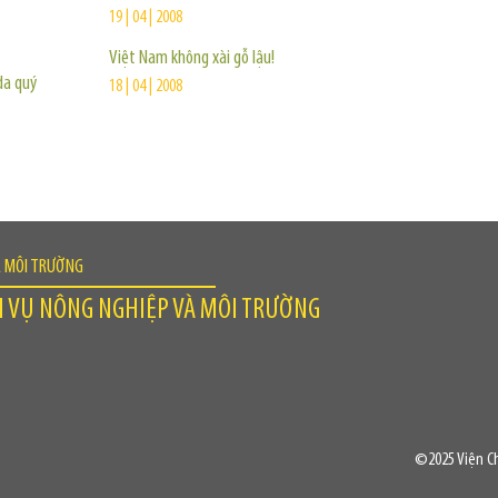
19 | 04 | 2008
Việt Nam không xài gỗ lậu!
da quý
18 | 04 | 2008
À MÔI TRƯỜNG
H VỤ NÔNG NGHIỆP VÀ MÔI TRƯỜNG
©2025 Viện Ch